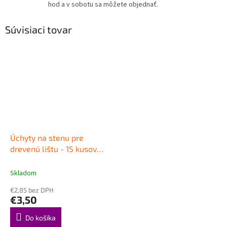
hod a v sobotu sa môžete objednať.
Súvisiaci tovar
Úchyty na stenu pre
drevenú lištu - 15 kusov
BARLINEK Barclips
Skladom
€2,85 bez DPH
€3,50
Do košíka