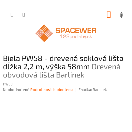
Prejsť
NÁKUP
na
obsah
KOŠÍK
Biela PW58 - drevená soklová lišta
dĺžka 2,2 m, výška 58mm
Drevená
obvodová lišta Barlinek
PW58
Priemerné
Neohodnotené
Podrobnosti hodnotenia
Značka:
Barlinek
hodnotenie
produktu
je
0,0
z
5
hviezdičiek.