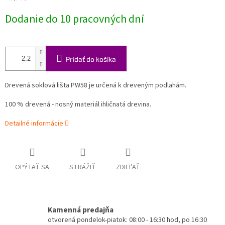
cena:
Dodanie do 10 pracovných dní
Pridať do košíka
Drevená soklová lišta PW58 je určená k dreveným podlahám.
100 % drevená - nosný materiál ihličnatá drevina.
Detailné informácie
OPÝTAŤ SA
STRÁŽIŤ
ZDIEĽAŤ
Kamenná predajňa
otvorená pondelok-piatok: 08:00 - 16:30 hod, po 16:30