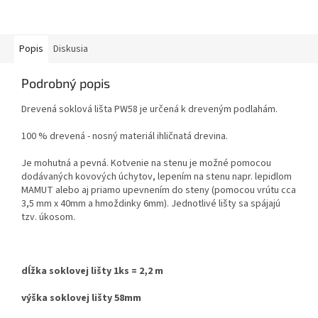
Popis
Diskusia
Podrobný popis
Drevená soklová lišta PW58 je určená k dreveným podlahám.
100 % drevená - nosný materiál ihličnatá drevina.
Je mohutná a pevná. Kotvenie na stenu je možné pomocou
dodávaných kovových úchytov, lepením na stenu napr. lepidlom
MAMUT alebo aj priamo upevnením do steny (pomocou vrútu cca
3,5 mm x 40mm a hmoždinky 6mm). Jednotlivé lišty sa spájajú
tzv. úkosom.
dĺžka soklovej lišty 1ks = 2,2 m
výška soklovej lišty 58mm