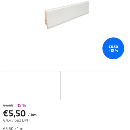
€6,50
–15 %
€6,50
–15 %
€5,50
/ bm
€4,47 bez DPH
Jednotková
€5,50 / 1 m