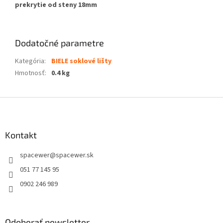
prekrytie od steny 18mm
Dodatočné parametre
Kategória
:
BIELE soklové lišty
Hmotnosť
:
0.4 kg
Z
á
p
ä
Kontakt
t
spacewer
@
spacewer.sk
i
e
051 77 145 95
0902 246 989
Odoberať newsletter