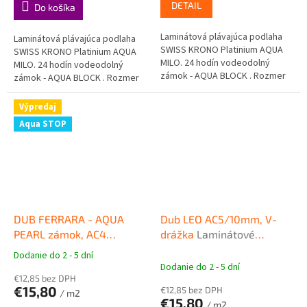
DETAIL
Do košíka
Laminátová plávajúca podlaha
Laminátová plávajúca podlaha
SWISS KRONO Platinium AQUA
SWISS KRONO Platinium AQUA
MILO. 24 hodín vodeodolný
MILO. 24 hodín vodeodolný
zámok - AQUA BLOCK . Rozmer
zámok - AQUA BLOCK . Rozmer
dosky 1380 x 191 mm, hrúbka
dosky 1380 x 191 mm, hrúbka
8mm.
8mm.
Výpredaj
Aqua STOP
DUB FERRARA - AQUA
Dub LEO AC5/10mm, V-
PEARL zámok, AC4
drážka
Laminátové
komerčná záťaž, hrúbka
plávajúce podlahy SWISS
Dodanie do 2 - 5 dní
Priemerné
8mm, V-drážka
KRONO PLATINIUM Zodiak
Dodanie do 2 - 5 dní
hodnotenie
Laminátová plávajúca
€12,85 bez DPH
produktu
€15,80
€12,85 bez DPH
/ m2
podlaha MILO AQUA
je
€15,80
/ m2