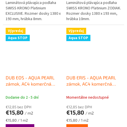
Laminátová plávajúca podlaha
Laminátová plávajúca podlaha
SWISS KRONO Platinium
SWISS KRONO Platinium ZODIAK.
EXCLUSIVE. Rozmer dosky 1380 x
Rozmer dosky 1380 x 193 mm,
193 mm, hrúbka 8mm.
hrúbka 10mm.
Výpredaj
Výpredaj
Aqua STOP
Aqua STOP
DUB EOS - AQUA PEARL
DUB ERIS - AQUA PEARL
zámok, AC4 komerčná
zámok, AC4 komerčná
záťaž, hrúbka 8mm, V-
záťaž, hrúbka 8mm, V-
drážka
Laminátová
drážka
Laminátová
Dodanie do 2 - 5 dní
Momentálne nedostupné
plávajúca podlaha MILO
plávajúca podlaha MILO
€12,85 bez DPH
€12,85 bez DPH
AQUA
AQUA
€15,80
€15,80
/ m2
/ m2
Jednotková
Jednotková
€15,80 / 1 m2
€15,80 / 1 m2
cena:
cena: