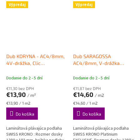
Výpredaj
Výpredaj
Dub KORYNA - AC4/8mm,
Dub SARAGOSSA
4V-drážka, Clic
AC4/8mm, V-drážka
Laminátová podlaha
Laminátové plávajúce
SWISS KRONO Sigma
podlahy SWISS KRONO
Dodanie do 2 - 5 dní
Dodanie do 2 - 5 dní
PLATINIUM Exclusive
€11,30 bez DPH
€11,87 bez DPH
€13,90
€14,60
/ m²
/ m2
Jednotková
Jednotková
€13,90 / 1 m2
€14,60 / 1 m2
cena:
cena:
Do košíka
Do košíka
Laminátová plávajúca podlaha
Laminátová plávajúca podlaha
SWISS KRONO : Rozmer dosky
SWISS KRONO Platinium