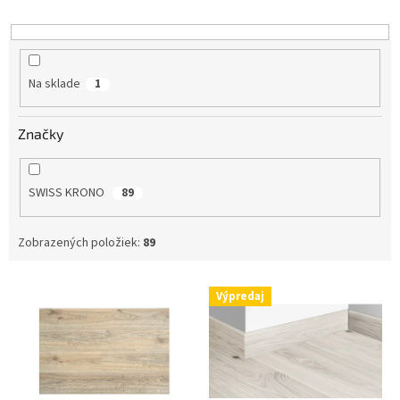
o
d
u
k
Na sklade
1
t
o
v
Značky
SWISS KRONO
89
Zobrazených položiek:
89
V
Výpredaj
ý
p
i
s
p