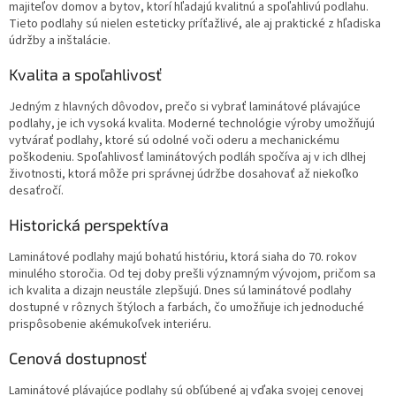
i
majiteľov domov a bytov, ktorí hľadajú kvalitnú a spoľahlivú podlahu.
i
e
Tieto podlahy sú nielen esteticky príťažlivé, ale aj praktické z hľadiska
e
p
údržby a inštalácie.
r
v
Kvalita a spoľahlivosť
k
y
Jedným z hlavných dôvodov, prečo si vybrať laminátové plávajúce
v
podlahy, je ich vysoká kvalita. Moderné technológie výroby umožňujú
ý
vytvárať podlahy, ktoré sú odolné voči oderu a mechanickému
p
poškodeniu. Spoľahlivosť laminátových podláh spočíva aj v ich dlhej
i
životnosti, ktorá môže pri správnej údržbe dosahovať až niekoľko
s
desaťročí.
u
Historická perspektíva
Laminátové podlahy majú bohatú históriu, ktorá siaha do 70. rokov
minulého storočia. Od tej doby prešli významným vývojom, pričom sa
ich kvalita a dizajn neustále zlepšujú. Dnes sú laminátové podlahy
dostupné v rôznych štýloch a farbách, čo umožňuje ich jednoduché
prispôsobenie akémukoľvek interiéru.
Cenová dostupnosť
Laminátové plávajúce podlahy sú obľúbené aj vďaka svojej cenovej