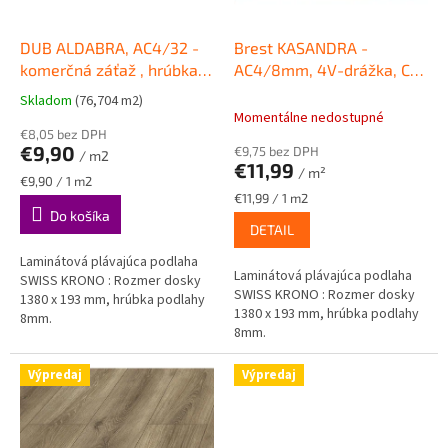
r
o
d
DUB ALDABRA, AC4/32 -
Brest KASANDRA -
u
komerčná záťaž , hrúbka
AC4/8mm, 4V-drážka, Clic
k
8mm, click
Laminátová
Laminátová podlaha
Skladom
(76,704 m2)
Priemerné
t
plávajúca podlaha SWISS
SWISS KRONO Sigma
Momentálne nedostupné
hodnotenie
o
KRONO
€8,05 bez DPH
produktu
€9,90
€9,75 bez DPH
v
/ m2
je
€11,99
/ m²
4,3
Jednotková
€9,90 / 1 m2
z
cena:
Jednotková
€11,99 / 1 m2
cena:
Do košíka
5
DETAIL
hviezdičiek.
Laminátová plávajúca podlaha
Laminátová plávajúca podlaha
SWISS KRONO : Rozmer dosky
SWISS KRONO : Rozmer dosky
1380 x 193 mm, hrúbka podlahy
1380 x 193 mm, hrúbka podlahy
8mm.
8mm.
Výpredaj
Výpredaj