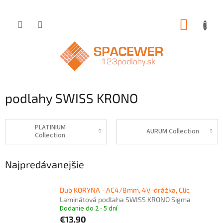
Prejsť
NÁKUP
na
obsah
KOŠÍK
podlahy SWISS KRONO
PLATINIUM
AURUM Collection
Collection
Najpredávanejšie
Dub KORYNA - AC4/8mm, 4V-drážka, Clic
Laminátová podlaha SWISS KRONO Sigma
Dodanie do 2 - 5 dní
€13,90