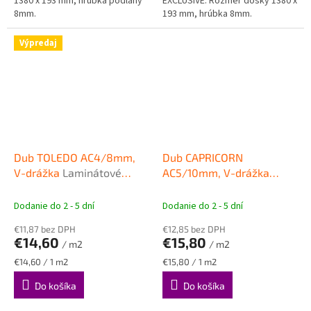
1380 x 193 mm, hrúbka podlahy
EXCLUSIVE. Rozmer dosky 1380 x
8mm.
193 mm, hrúbka 8mm.
Výpredaj
Dub TOLEDO AC4/8mm,
Dub CAPRICORN
V-drážka
Laminátové
AC5/10mm, V-drážka
plávajúce podlahy SWISS
Laminátové plávajúce
KRONO PLATINIUM
podlahy SWISS KRONO
Dodanie do 2 - 5 dní
Dodanie do 2 - 5 dní
Exclusive
PLATINIUM Zodiak
€11,87 bez DPH
€12,85 bez DPH
€14,60
€15,80
/ m2
/ m2
Jednotková
Jednotková
€14,60 / 1 m2
€15,80 / 1 m2
cena:
cena:
Do košíka
Do košíka