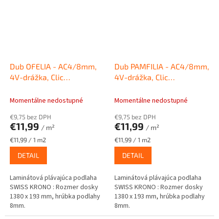
Dub OFELIA - AC4/8mm,
Dub PAMFILIA - AC4/8mm,
4V-drážka, Clic
4V-drážka, Clic
Laminátová podlaha
Laminátová podlaha
SWISS KRONO Sigma
SWISS KRONO Sigma
Momentálne nedostupné
Momentálne nedostupné
€9,75 bez DPH
€9,75 bez DPH
€11,99
€11,99
/ m²
/ m²
Jednotková
Jednotková
€11,99 / 1 m2
€11,99 / 1 m2
cena:
cena:
DETAIL
DETAIL
Laminátová plávajúca podlaha
Laminátová plávajúca podlaha
SWISS KRONO : Rozmer dosky
SWISS KRONO : Rozmer dosky
1380 x 193 mm, hrúbka podlahy
1380 x 193 mm, hrúbka podlahy
8mm.
8mm.