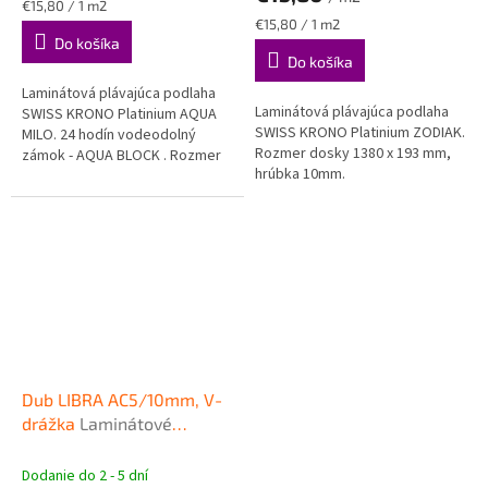
4,5
Jednotková
€15,80 / 1 m2
z
cena:
Jednotková
€15,80 / 1 m2
cena:
Do košíka
5
Do košíka
hviezdičiek.
Laminátová plávajúca podlaha
Laminátová plávajúca podlaha
SWISS KRONO Platinium AQUA
SWISS KRONO Platinium ZODIAK.
MILO. 24 hodín vodeodolný
Rozmer dosky 1380 x 193 mm,
zámok - AQUA BLOCK . Rozmer
hrúbka 10mm.
dosky 1380 x 191 mm, hrúbka
8mm.
Dub LIBRA AC5/10mm, V-
drážka
Laminátové
plávajúce podlahy SWISS
KRONO PLATINIUM Zodiak
Dodanie do 2 - 5 dní