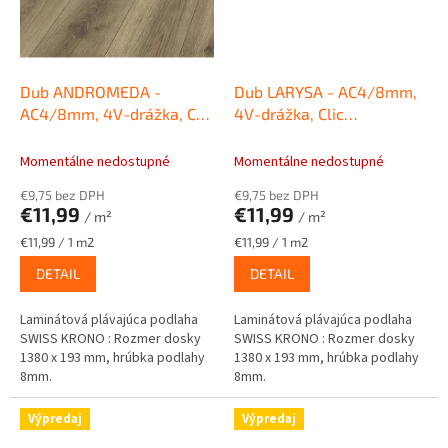
Dub ANDROMEDA -
Dub LARYSA - AC4/8mm,
AC4/8mm, 4V-drážka, Clic
4V-drážka, Clic
Laminátová podlaha
Laminátová podlaha
SWISS KRONO Sigma
SWISS KRONO Sigma
Momentálne nedostupné
Momentálne nedostupné
€9,75 bez DPH
€9,75 bez DPH
€11,99
€11,99
/ m²
/ m²
Jednotková
Jednotková
€11,99 / 1 m2
€11,99 / 1 m2
cena:
cena:
DETAIL
DETAIL
Laminátová plávajúca podlaha
Laminátová plávajúca podlaha
SWISS KRONO : Rozmer dosky
SWISS KRONO : Rozmer dosky
1380 x 193 mm, hrúbka podlahy
1380 x 193 mm, hrúbka podlahy
8mm.
8mm.
Výpredaj
Výpredaj