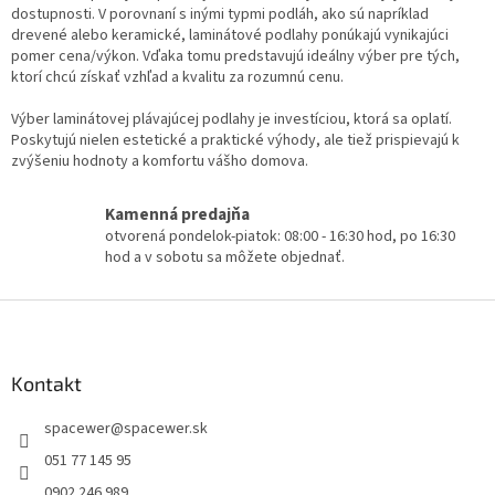
dostupnosti. V porovnaní s inými typmi podláh, ako sú napríklad
drevené alebo keramické, laminátové podlahy ponúkajú vynikajúci
pomer cena/výkon. Vďaka tomu predstavujú ideálny výber pre tých,
ktorí chcú získať vzhľad a kvalitu za rozumnú cenu.
Výber laminátovej plávajúcej podlahy je investíciou, ktorá sa oplatí.
Poskytujú nielen estetické a praktické výhody, ale tiež prispievajú k
zvýšeniu hodnoty a komfortu vášho domova.
Kamenná predajňa
otvorená pondelok-piatok: 08:00 - 16:30 hod, po 16:30
hod a v sobotu sa môžete objednať.
Z
á
p
ä
Kontakt
t
spacewer
@
spacewer.sk
i
e
051 77 145 95
0902 246 989