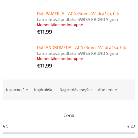
Dub PAMFILIA - AC4/8mm, 4V-drážka, Clic
Laminátová podlaha SWISS KRONO Sigma
Momentálne nedostupné
€11,99
Dub ANDROMEDA - AC4/8mm, 4V-drážka, Clic
Laminátová podlaha SWISS KRONO Sigma
Momentálne nedostupné
€11,99
R
a
Najlacnejšie
Najdrahšie
Najpredávanejšie
Abecedne
d
e
n
Cena
i
e
€
9
€
23
p
r