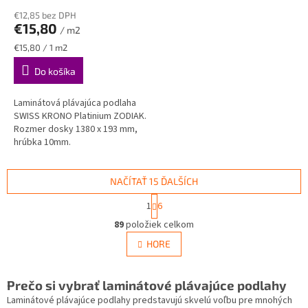
€12,85 bez DPH
€15,80
/ m2
Jednotková
€15,80 / 1 m2
cena:
Do košíka
Laminátová plávajúca podlaha
SWISS KRONO Platinium ZODIAK.
Rozmer dosky 1380 x 193 mm,
hrúbka 10mm.
NAČÍTAŤ 15 ĎALŠÍCH
S
1
6
t
O
r
89
položiek celkom
v
á
l
HORE
n
á
k
d
o
v
a
Prečo si vybrať laminátové plávajúce podlahy
a
c
Laminátové plávajúce podlahy predstavujú skvelú voľbu pre mnohých
n