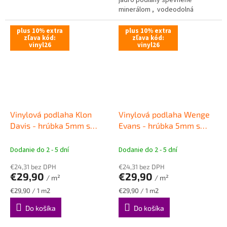
jadro podlahy spevnené
Rozmer dosky 1523 x 229 mm -
minerálom , vodeodolná
široká LARGE doska ,...
podlaha . Intergrovaná podložka
pod podlahu. Rozmer...
plus 10% extra
plus 10% extra
zľava kód:
zľava kód:
vinyl26
vinyl26
Vinylová podlaha Klon
Vinylová podlaha Wenge
Davis - hrúbka 5mm s
Evans - hrúbka 5mm s
podložkou
VINYLOVÉ
podložkou
VINYLOVÉ
CLICKOVÉ PODLAHY VIN IN
CLICKOVÉ PODLAHY VIN IN
Dodanie do 2 - 5 dní
Dodanie do 2 - 5 dní
€24,31 bez DPH
€24,31 bez DPH
€29,90
€29,90
/ m²
/ m²
Jednotková
Jednotková
€29,90 / 1 m2
€29,90 / 1 m2
cena:
cena:
Do košíka
Do košíka