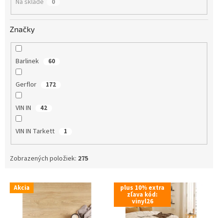
Na sklade
0
t
o
v
Značky
Barlinek
60
Gerflor
172
VIN IN
42
VIN IN Tarkett
1
Zobrazených položiek:
275
V
Akcia
plus 10% extra
ý
zľava kód:
vinyl26
p
i