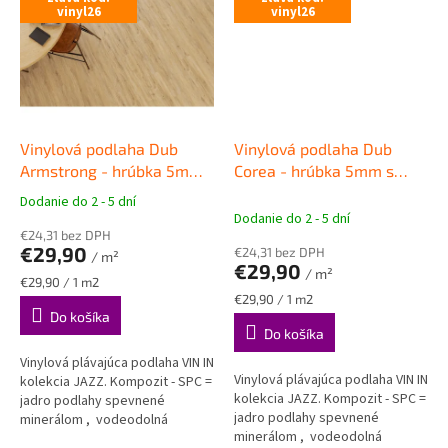
vinyl26
vinyl26
Vinylová podlaha Dub
Vinylová podlaha Dub
Armstrong - hrúbka 5mm
Corea - hrúbka 5mm s
s podložkou
VINYLOVÉ
podložkou
VINYLOVÉ
Dodanie do 2 - 5 dní
Priemerné
CLICKOVÉ PODLAHY VIN IN
CLICKOVÉ PODLAHY VIN IN
Dodanie do 2 - 5 dní
hodnotenie
€24,31 bez DPH
produktu
€29,90
€24,31 bez DPH
/ m²
je
€29,90
/ m²
5,0
Jednotková
€29,90 / 1 m2
z
cena:
Jednotková
€29,90 / 1 m2
cena:
Do košíka
5
Do košíka
hviezdičiek.
Vinylová plávajúca podlaha VIN IN
Vinylová plávajúca podlaha VIN IN
kolekcia JAZZ. Kompozit - SPC =
kolekcia JAZZ. Kompozit - SPC =
jadro podlahy spevnené
jadro podlahy spevnené
minerálom , vodeodolná
minerálom , vodeodolná
podlaha . Intergrovaná podložka