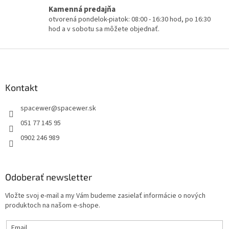
v
a
Kamenná predajňa
a
c
otvorená pondelok-piatok: 08:00 - 16:30 hod, po 16:30
n
i
hod a v sobotu sa môžete objednať.
i
e
e
p
Z
r
v
á
k
p
y
ä
Kontakt
v
t
ý
spacewer
@
spacewer.sk
i
p
e
i
051 77 145 95
s
0902 246 989
u
Odoberať newsletter
Vložte svoj e-mail a my Vám budeme zasielať informácie o nových
produktoch na našom e-shope.
Email