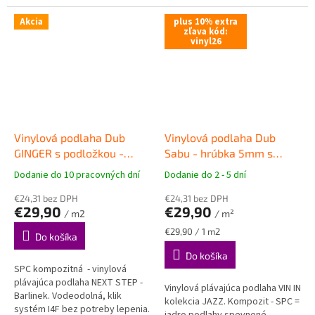
podlaha . Intergrovaná podložka
pod podlahu. Rozmer...
pod podlahu. Rozmer...
Akcia
plus 10% extra
zľava kód:
vinyl26
Vinylová podlaha Dub
Vinylová podlaha Dub
GINGER s podložkou -
Sabu - hrúbka 5mm s
AC6/34, hrúbka 6 mm,
podložkou
VINYLOVÉ
Dodanie do 10 pracovných dní
Dodanie do 2 - 5 dní
Priemerné
Priemerné
CLIC
CLICKOVÉ PODLAHY VIN IN
hodnotenie
hodnotenie
€24,31 bez DPH
€24,31 bez DPH
produktu
produktu
€29,90
€29,90
/ m2
/ m²
je
je
5,0
5,0
Jednotková
€29,90 / 1 m2
Do košíka
z
z
cena:
Do košíka
5
5
SPC kompozitná - vinylová
hviezdičiek.
hviezdičiek.
plávajúca podlaha NEXT STEP -
Vinylová plávajúca podlaha VIN IN
Barlinek. Vodeodolná, klik
kolekcia JAZZ. Kompozit - SPC =
systém I4F bez potreby lepenia.