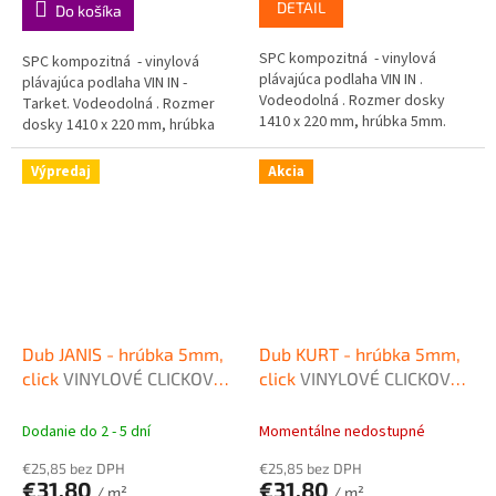
DETAIL
Do košíka
SPC kompozitná - vinylová
SPC kompozitná - vinylová
plávajúca podlaha VIN IN .
plávajúca podlaha VIN IN -
Vodeodolná . Rozmer dosky
Tarket. Vodeodolná . Rozmer
1410 x 220 mm, hrúbka 5mm.
dosky 1410 x 220 mm, hrúbka
5mm.
Výpredaj
Akcia
Dub JANIS - hrúbka 5mm,
Dub KURT - hrúbka 5mm,
click
VINYLOVÉ CLICKOVÉ
click
VINYLOVÉ CLICKOVÉ
PODLAHY VIN IN
PODLAHY VIN IN
Dodanie do 2 - 5 dní
Momentálne nedostupné
€25,85 bez DPH
€25,85 bez DPH
€31,80
€31,80
/ m²
/ m²