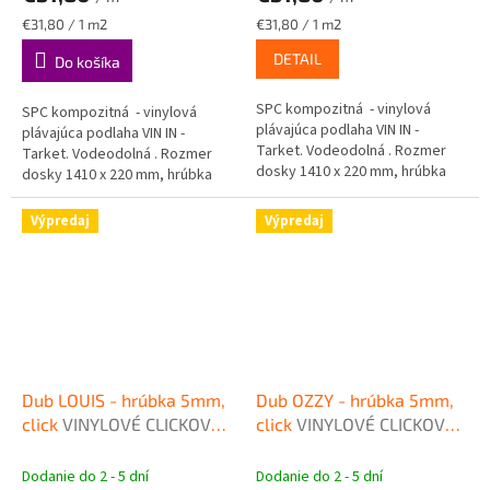
Jednotková
Jednotková
€31,80 / 1 m2
€31,80 / 1 m2
cena:
cena:
DETAIL
Do košíka
SPC kompozitná - vinylová
SPC kompozitná - vinylová
plávajúca podlaha VIN IN -
plávajúca podlaha VIN IN -
Tarket. Vodeodolná . Rozmer
Tarket. Vodeodolná . Rozmer
dosky 1410 x 220 mm, hrúbka
dosky 1410 x 220 mm, hrúbka
5mm.
5mm.
Výpredaj
Výpredaj
Dub LOUIS - hrúbka 5mm,
Dub OZZY - hrúbka 5mm,
click
VINYLOVÉ CLICKOVÉ
click
VINYLOVÉ CLICKOVÉ
PODLAHY VIN IN
PODLAHY VIN IN
Dodanie do 2 - 5 dní
Dodanie do 2 - 5 dní