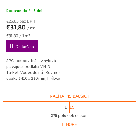
CLICKOVÉ PODLAHY VIN IN
Dodanie do 2 - 5 dní
€25,85 bez DPH
€31,80
/ m²
Jednotková
€31,80 / 1 m2
cena:
Do košíka
SPC kompozitná - vinylová
plávajúca podlaha VIN IN -
Tarket. Vodeodolná . Rozmer
dosky 1410 x 220 mm, hrúbka
5mm.
NAČÍTAŤ 15 ĎALŠÍCH
S
1
19
t
O
r
275
položiek celkom
v
á
l
HORE
n
á
k
d
o