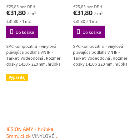
€25,85 bez DPH
€25,85 bez DPH
€31,80
€31,80
/ m²
/ m²
Jednotková
Jednotková
€31,80 / 1 m2
€31,80 / 1 m2
cena:
cena:
Do košíka
Do košíka
SPC kompozitná - vinylová
SPC kompozitná - vinylová
plávajúca podlaha VIN IN -
plávajúca podlaha VIN IN -
Tarket. Vodeodolná . Rozmer
Tarket. Vodeodolná . Rozmer
dosky 1410 x 220 mm, hrúbka
dosky 1410 x 220 mm, hrúbka
5mm.
5mm.
Výpredaj
JESION AMY - hrúbka
5mm, click
VINYLOVÉ