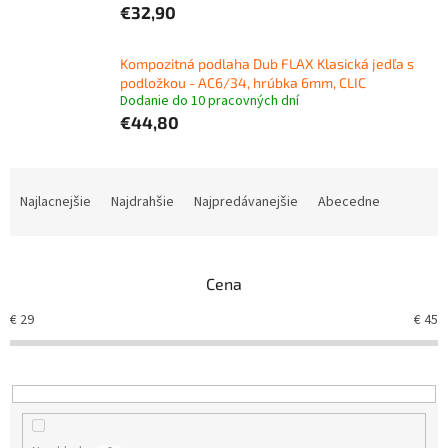
€32,90
Kompozitná podlaha Dub FLAX Klasická jedľa s
podložkou - AC6/34, hrúbka 6mm, CLIC
Dodanie do 10 pracovných dní
€44,80
R
a
Najlacnejšie
Najdrahšie
Najpredávanejšie
Abecedne
d
e
n
Cena
i
e
€
29
€
45
p
r
o
d
u
k