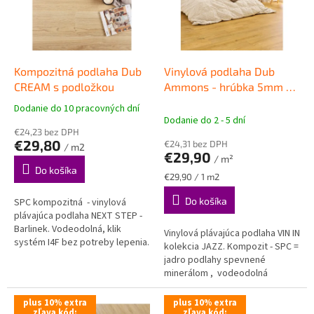
s
p
r
o
d
Kompozitná podlaha Dub
Vinylová podlaha Dub
u
CREAM s podložkou
Ammons - hrúbka 5mm s
k
podložkou
VINYLOVÉ
Dodanie do 10 pracovných dní
Priemerné
t
CLICKOVÉ PODLAHY VIN IN
Dodanie do 2 - 5 dní
hodnotenie
o
€24,23 bez DPH
produktu
€29,80
€24,31 bez DPH
v
/ m2
je
€29,90
/ m²
4,5
Do košíka
z
Jednotková
€29,90 / 1 m2
cena:
5
Do košíka
SPC kompozitná - vinylová
hviezdičiek.
plávajúca podlaha NEXT STEP -
Barlinek. Vodeodolná, klik
Vinylová plávajúca podlaha VIN IN
systém I4F bez potreby lepenia.
kolekcia JAZZ. Kompozit - SPC =
Rozmer dosky 1523 x 229 mm -
jadro podlahy spevnené
široká LARGE doska ,...
minerálom , vodeodolná
podlaha . Intergrovaná podložka
pod podlahu. Rozmer...
plus 10% extra
plus 10% extra
zľava kód:
zľava kód: