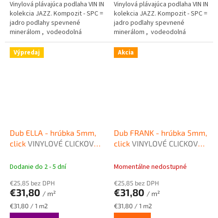
Vinylová plávajúca podlaha VIN IN
Vinylová plávajúca podlaha VIN IN
kolekcia JAZZ. Kompozit - SPC =
kolekcia JAZZ. Kompozit - SPC =
jadro podlahy spevnené
jadro podlahy spevnené
minerálom , vodeodolná
minerálom , vodeodolná
podlaha . Intergrovaná podložka
podlaha . Intergrovaná podložka
pod podlahu. Rozmer...
pod podlahu. Rozmer...
Výpredaj
Akcia
Dub ELLA - hrúbka 5mm,
Dub FRANK - hrúbka 5mm,
click
VINYLOVÉ CLICKOVÉ
click
VINYLOVÉ CLICKOVÉ
PODLAHY VIN IN
PODLAHY VIN IN
Dodanie do 2 - 5 dní
Momentálne nedostupné
€25,85 bez DPH
€25,85 bez DPH
€31,80
€31,80
/ m²
/ m²
Jednotková
Jednotková
€31,80 / 1 m2
€31,80 / 1 m2
cena:
cena: