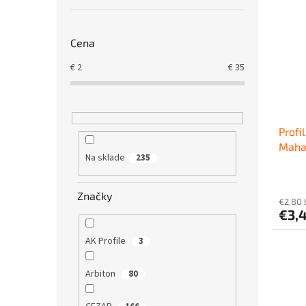
Cena
€
2
€
35
Profi
Mahag
Na sklade
235
oblý,
Značky
€2,80
€3,
AK Profile
3
Arbiton
80