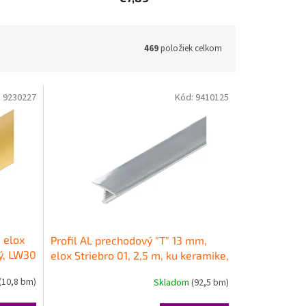
469
položiek celkom
:
9230227
Kód:
9410125
 elox
Profil AL prechodový "T" 13 mm,
lý, LW30
elox Striebro 01, 2,5 m, ku keramike,
T13 Cezar
(10,8 bm)
Skladom
(92,5 bm)