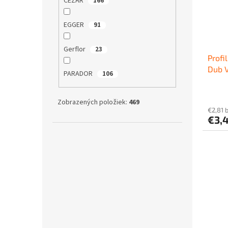
CEZAR
166
EGGER
91
Gerflor
23
Profi
Dub V
PARADOR
106
oblý,
Zobrazených položiek:
469
€2,81 
€3,