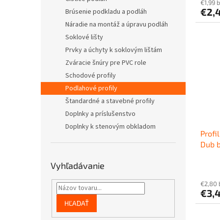
€1,99 
€2,
Brúsenie podkladu a podláh
Náradie na montáž a úpravu podláh
Soklové lišty
Prvky a úchyty k soklovým lištám
Zváracie šnúry pre PVC role
Schodové profily
Podlahové profily
Štandardné a stavebné profily
Doplnky a príslušenstvo
Doplnky k stenovým obkladom
Profi
Dub b
oblý,
Vyhľadávanie
€2,80
€3,
HĽADAŤ