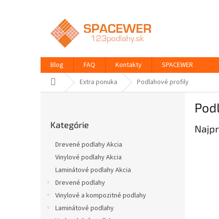
Prejsť
na
obsah
Blog
FAQ
Kontakty
SPACEWER
Domov
Extra ponuka
Podlahové profily
B
Podl
o
Preskočiť
č
Kategórie
kategórie
Najpr
n
ý
Drevené podlahy Akcia
p
Vinylové podlahy Akcia
a
Laminátové podlahy Akcia
n
e
Drevené podlahy
l
Vinylové a kompozitné podlahy
Laminátové podlahy