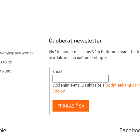
v
k
y
v
ý
p
Odoberať newsletter
i
s
Vložte svoj e-mail a my Vám budeme zasielať in
u
wer
@
spacewer.sk
produktoch na našom e-shope.
 145 95
46 989
Email
Vložením e-mailu súhlasíte s
podmienkami och
údajov
PRIHLÁSIŤ SA
nie
Facebo