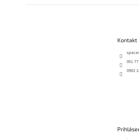
Z
á
p
ä
t
Kontakt
i
e
space
051 77
0902 2
Prihláse