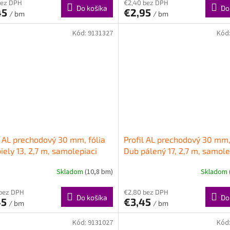
bez DPH
€2,40 bez DPH
Do košíka
Do
45
€2,95
/ bm
/ bm
Kód:
9131327
Kód
l AL prechodový 30 mm, fólia
Profil AL prechodový 30 mm,
iely 13, 2,7 m, samolepiaci
Dub pálený 17, 2,7 m, samole
 LPO30K Cezar
oblý, LPO30K Cezar
Skladom
(10,8 bm)
Skladom
 bez DPH
€2,80 bez DPH
Do košíka
Do
45
€3,45
/ bm
/ bm
Kód:
9131027
Kód