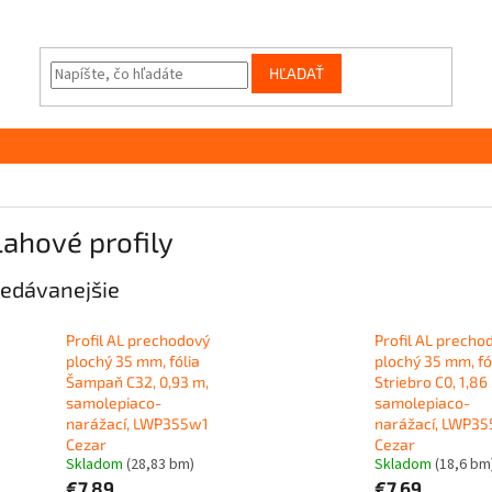
HĽADAŤ
ahové profily
edávanejšie
Profil AL prechodový
Profil AL precho
plochý 35 mm, fólia
plochý 35 mm, fó
Šampaň C32, 0,93 m,
Striebro C0, 1,86
samolepiaco-
samolepiaco-
narážací, LWP355w1
narážací, LWP3
Cezar
Cezar
Skladom
(28,83 bm)
Skladom
(18,6 bm
€7,89
€7,69