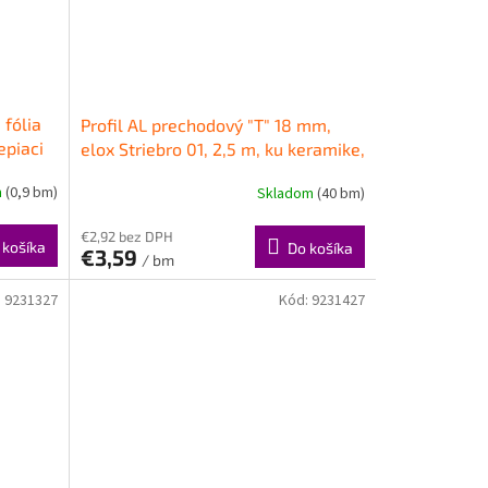
 fólia
Profil AL prechodový "T" 18 mm,
epiaci
elox Striebro 01, 2,5 m, ku keramike,
T18 Cezar
m
(0,9 bm)
Skladom
(40 bm)
€2,92 bez DPH
 košíka
Do košíka
€3,59
/ bm
:
9231327
Kód:
9231427