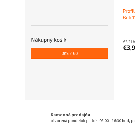
Profi
Buk 1
Ceza
Nákupný košík
€3,21 
€3,
0
KS /
€0
Kamenná predajňa
otvorená pondelok-piatok: 08:00 - 16:30 hod, 