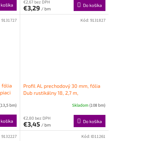
€2,67 bez DPH
 košíka
Do košíka
€3,29
/ bm
:
9131727
Kód:
9131827
 fólia
Profil AL prechodový 30 mm, fólia
piaci
Dub rustikálny 18, 2,7 m,
samolepiaci oblý, LPO30K Cezar
(13,5 bm)
Skladom
(108 bm)
€2,80 bez DPH
 košíka
Do košíka
€3,45
/ bm
:
9132227
Kód:
ID11261