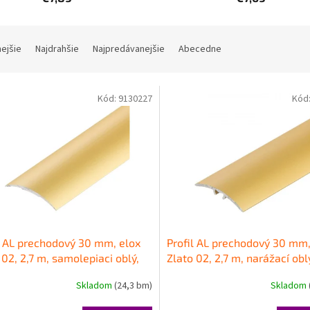
nejšie
Najdrahšie
Najpredávanejšie
Abecedne
Kód:
9130227
Kód
l AL prechodový 30 mm, elox
Profil AL prechodový 30 mm,
 02, 2,7 m, samolepiaci oblý,
Zlato 02, 2,7 m, narážací ob
0K Cezar
Cezar
Skladom
(24,3 bm)
Skladom