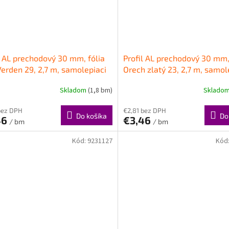
l AL prechodový 30 mm, fólia
Profil AL prechodový 30 mm,
erden 29, 2,7 m, samolepiaci
Orech zlatý 23, 2,7 m, samol
 LPO30K Cezar
oblý, LPO30K Cezar
Skladom
(1,8 bm)
Sklado
bez DPH
€2,81 bez DPH
Do košíka
Do
46
€3,46
/ bm
/ bm
Kód:
9231127
Kód