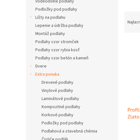
Vodeodolné podlahy
Podložky pod podlahy
R
Lišty na podlahu
a
Najlac
Lepenie a údržba podlahy
d
Montáž podlahy
e
V
n
Podlahy vzor stromček
ý
i
Podlahy vzor rybia kosť
p
e
Podlahy vzor betón a kameň
i
p
Dvere
s
r
Extra ponuka
p
o
Drevené podlahy
r
d
o
u
Vinylové podlahy
d
k
Laminátové podlahy
u
t
Kompozitné podlahy
Profi
k
o
Korkové podlahy
Zlato
t
v
Podložky pod podlahy
LPO3
o
v
Podlahová a stavebná chémia
Čističe podláh