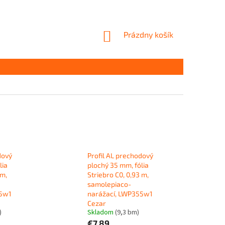
NÁKUPNÝ
Prázdny košík
KOŠÍK
dový
Profil AL prechodový
lia
plochý 35 mm, fólia
 m,
Striebro C0, 0,93 m,
samolepiaco-
55w1
narážací, LWP355w1
Cezar
)
Skladom
(9,3 bm)
€7,89