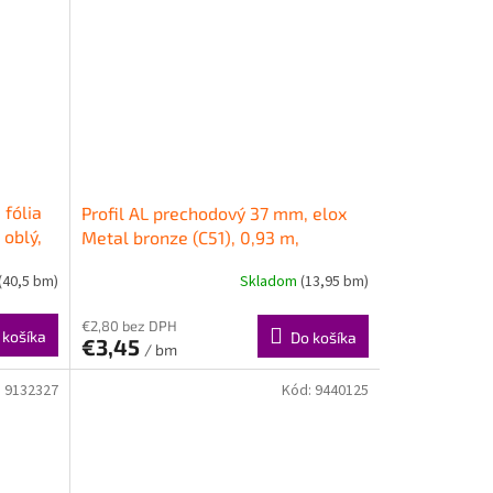
 fólia
Profil AL prechodový 37 mm, elox
 oblý,
Metal bronze (C51), 0,93 m,
samolepiaco-narážací oblý,
(40,5 bm)
Skladom
(13,95 bm)
LW375w1 Cezar
€2,80 bez DPH
 košíka
Do košíka
€3,45
/ bm
:
9132327
Kód:
9440125