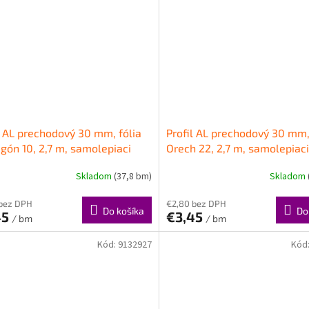
l AL prechodový 30 mm, fólia
Profil AL prechodový 30 mm,
ón 10, 2,7 m, samolepiaci
Orech 22, 2,7 m, samolepiaci
 LPO30K Cezar
LPO30K Cezar
Skladom
(37,8 bm)
Skladom
 bez DPH
€2,80 bez DPH
Do košíka
Do
45
€3,45
/ bm
/ bm
Kód:
9132927
Kód