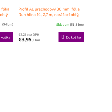
 fólia
Profil AL prechodový 30 mm, fólia
oblý,
Dub hlina 14, 2,7 m, narážací oblý,
LW30 Cezar
om
(54 bm)
Skladom
(51,3 bm)
€3,21 bez DPH
 košíka
Do košíka
€3,95
/ bm