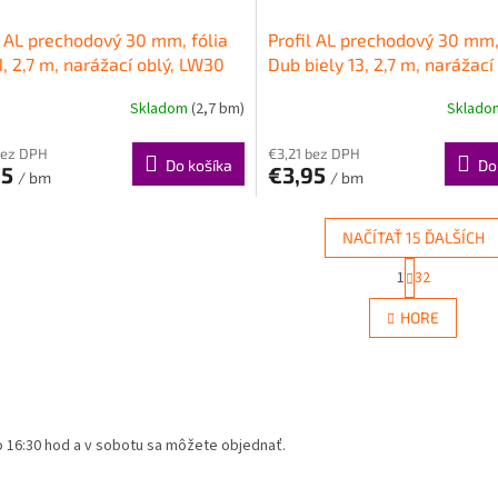
l AL prechodový 30 mm, fólia
Profil AL prechodový 30 mm,
1, 2,7 m, narážací oblý, LW30
Dub biely 13, 2,7 m, narážací 
r
LW30 Cezar
Skladom
(2,7 bm)
Sklad
bez DPH
€3,21 bez DPH
Do košíka
Do
95
€3,95
/ bm
/ bm
NAČÍTAŤ 15 ĎALŠÍCH
S
1
32
O
t
r
v
HORE
á
l
n
á
k
d
o
a
v
c
a
i
n
po 16:30 hod a v sobotu sa môžete objednať.
e
i
e
p
r