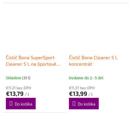
Čistič Bona SuperSport
Čistič Bona Cleaner 5 L
Cleaner 5 L na športové
koncentrát
podlahy
Skladom
(35 l)
Dodanie do 2 - 5 dní
€11,21 bez DPH
€11,37 bez DPH
€13,79
€13,99
/ l
/ l
Do košíka
Do košíka