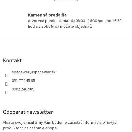
á
k
d
o
v
a
Kamenná predajňa
a
c
otvorená pondelok-piatok: 08:00 - 16:30 hod, po 16:30
n
i
hod a v sobotu sa môžete objednať.
i
e
e
p
Z
r
v
á
k
p
y
ä
Kontakt
v
t
ý
spacewer
@
spacewer.sk
i
p
e
i
051 77 145 95
s
0902 246 989
u
Odoberať newsletter
Vložte svoj e-mail a my Vám budeme zasielať informácie o nových
produktoch na našom e-shope.