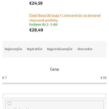
€24,59
Čistič Bona Oil Soap 1 L koncentrát, na drevené
olejované podlahy
Dodanie do 2 - 5 dní
€28,49
R
a
Najlacnejšie
Najdrahšie
Najpredávanejšie
Abecedne
d
e
n
Cena
i
e
€
7
€
55
p
r
o
d
u
k