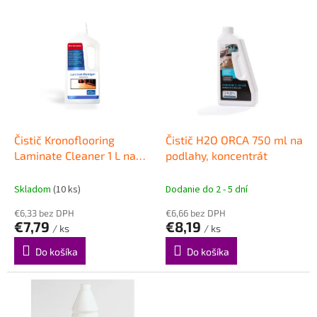
V
ý
p
i
s
p
r
o
d
Čistič Kronoflooring
Čistič H2O ORCA 750 ml na
u
Laminate Cleaner 1 L na
podlahy, koncentrát
k
laminátové podlahy,
t
koncentrát
Skladom
(10 ks)
Dodanie do 2 - 5 dní
o
€6,33 bez DPH
€6,66 bez DPH
v
€7,79
€8,19
/ ks
/ ks
Do košíka
Do košíka