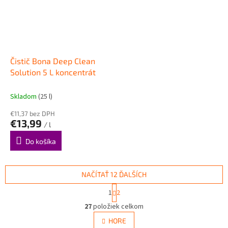
Čistič Bona Deep Clean
Solution 5 L koncentrát
Skladom
(25 l)
€11,37 bez DPH
€13,99
/ l
Do košíka
NAČÍTAŤ 12 ĎALŠÍCH
S
1
2
t
O
r
27
položiek celkom
v
á
l
HORE
n