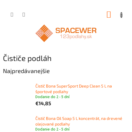
Prejsť
NÁKUP
na
obsah
KOŠÍK
Čističe podláh
Najpredávanejšie
Čistič Bona SuperSport Deep Clean 5 L na
športové podlahy
Dodanie do 2 - 5 dní
€14,85
Čistič Bona Oil Soap 5 L koncentrát, na drevené
olejované podlahy
Dodanie do 2 - 5 dní