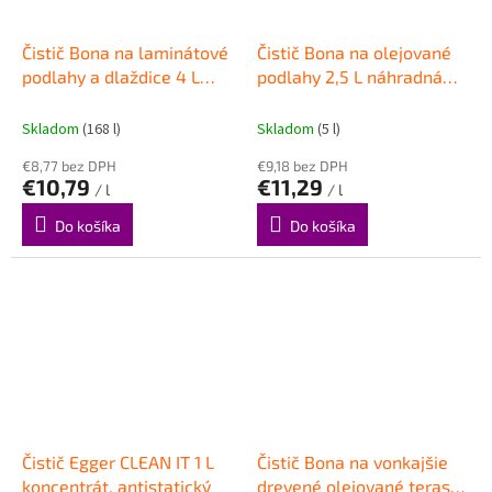
Čistič Bona na laminátové
Čistič Bona na olejované
podlahy a dlaždice 4 L
podlahy 2,5 L náhradná
náhradná náplň na Spray
náplň na Spray mop
mop
Skladom
(168 l)
Skladom
(5 l)
€8,77 bez DPH
€9,18 bez DPH
€10,79
€11,29
/ l
/ l
Do košíka
Do košíka
Čistič Egger CLEAN IT 1 L
Čistič Bona na vonkajšie
koncentrát, antistatický
drevené olejované terasy