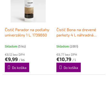
Čistič Parador na podlahy
Čistič Bona na drevené
univerzálny 1 L, 1739860
parkety 4 L náhradná
náplň na Spray mop
Skladom
(5 ks)
Skladom
(100 l)
€8,12 bez DPH
€8,77 bez DPH
€9,99
€10,79
/ ks
/ l
Do košíka
Do košíka