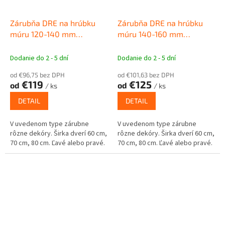
Zárubňa DRE na hrúbku
Zárubňa DRE na hrúbku
múru 120-140 mm
múru 140-160 mm
Obložková zárubňa pre
Obložková zárubňa pre
interiérové dvere
interiérové dvere
Dodanie do 2 - 5 dní
Dodanie do 2 - 5 dní
od €96,75 bez DPH
od €101,63 bez DPH
€119
€125
od
od
/ ks
/ ks
DETAIL
DETAIL
V uvedenom type zárubne
V uvedenom type zárubne
rôzne dekóry. Širka dverí 60 cm,
rôzne dekóry. Širka dverí 60 cm,
70 cm, 80 cm. Ľavé alebo pravé.
70 cm, 80 cm. Ľavé alebo pravé.