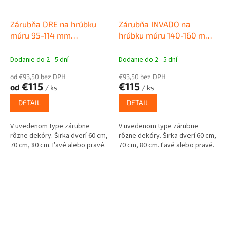
Zárubňa DRE na hrúbku
Zárubňa INVADO na
múru 95-114 mm
hrúbku múru 140-160 mm
Obložková zárubňa pre
Obložková zárubňa pre
interiérové dvere
interiérové dvere
Dodanie do 2 - 5 dní
Dodanie do 2 - 5 dní
od €93,50 bez DPH
€93,50 bez DPH
€115
€115
od
/ ks
/ ks
DETAIL
DETAIL
V uvedenom type zárubne
V uvedenom type zárubne
rôzne dekóry. Širka dverí 60 cm,
rôzne dekóry. Širka dverí 60 cm,
70 cm, 80 cm. Ľavé alebo pravé.
70 cm, 80 cm. Ľavé alebo pravé.