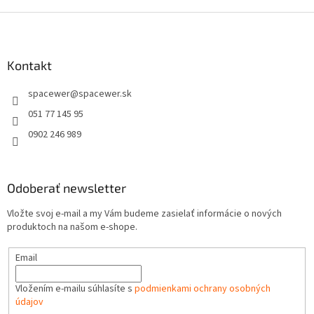
c
i
Z
e
á
p
p
r
ä
Kontakt
v
t
k
spacewer
@
spacewer.sk
i
y
v
e
051 77 145 95
ý
0902 246 989
p
i
s
u
Odoberať newsletter
Vložte svoj e-mail a my Vám budeme zasielať informácie o nových
produktoch na našom e-shope.
Email
Vložením e-mailu súhlasíte s
podmienkami ochrany osobných
údajov