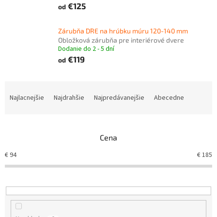
€125
od
Zárubňa DRE na hrúbku múru 120-140 mm
Obložková zárubňa pre interiérové dvere
Dodanie do 2 - 5 dní
€119
od
R
a
Najlacnejšie
Najdrahšie
Najpredávanejšie
Abecedne
d
e
n
Cena
i
e
€
94
€
185
p
r
o
d
u
k