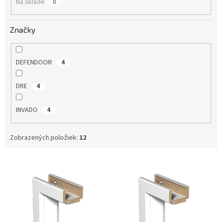
Na sklade
0
t
o
v
Značky
DEFENDOOR
4
DRE
4
INVADO
4
Zobrazených položiek:
12
V
ý
p
i
s
p