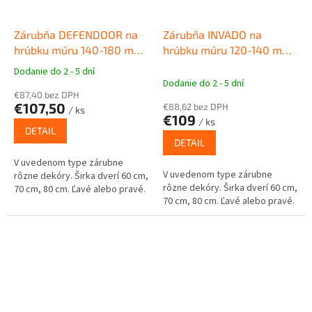
Zárubňa DEFENDOOR na
Zárubňa INVADO na
hrúbku múru 140-180 mm
hrúbku múru 120-140 mm
Obložková zárubňa pre
Obložková zárubňa pre
Dodanie do 2 - 5 dní
Priemerné
interiérové dvere
interiérové dvere
Dodanie do 2 - 5 dní
hodnotenie
€87,40 bez DPH
produktu
€107,50
€88,62 bez DPH
/ ks
je
€109
/ ks
5,0
DETAIL
z
DETAIL
5
V uvedenom type zárubne
hviezdičiek.
V uvedenom type zárubne
rôzne dekóry. Širka dverí 60 cm,
rôzne dekóry. Širka dverí 60 cm,
70 cm, 80 cm. Ľavé alebo pravé.
70 cm, 80 cm. Ľavé alebo pravé.