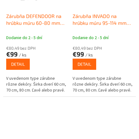
Zárubňa DEFENDOOR na
Zárubňa INVADO na
hrúbku múru 60-80 mm
hrúbku múru 95-114 mm
Obložková zárubňa pre
Obložková zárubňa pre
interiérové dvere
interiérové dvere
Dodanie do 2 - 5 dní
Dodanie do 2 - 5 dní
€80,49 bez DPH
€80,49 bez DPH
€99
€99
/ ks
/ ks
DETAIL
DETAIL
V uvedenom type zárubne
V uvedenom type zárubne
rôzne dekóry. Širka dverí 60 cm,
rôzne dekóry. Širka dverí 60 cm,
70 cm, 80 cm. Ľavé alebo pravé.
70 cm, 80 cm. Ľavé alebo pravé.