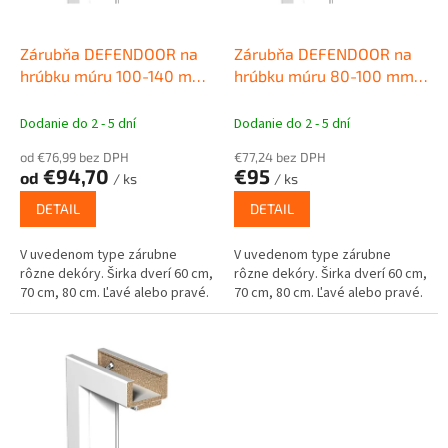
r
o
d
Zárubňa DEFENDOOR na
Zárubňa DEFENDOOR na
u
hrúbku múru 100-140 mm
hrúbku múru 80-100 mm
k
Obložková zárubňa pre
Obložková zárubňa pre
t
interiérové dvere
interiérové dvere
Dodanie do 2 - 5 dní
Dodanie do 2 - 5 dní
o
od €76,99 bez DPH
€77,24 bez DPH
v
€94,70
€95
od
/ ks
/ ks
DETAIL
DETAIL
V uvedenom type zárubne
V uvedenom type zárubne
rôzne dekóry. Širka dverí 60 cm,
rôzne dekóry. Širka dverí 60 cm,
70 cm, 80 cm. Ľavé alebo pravé.
70 cm, 80 cm. Ľavé alebo pravé.