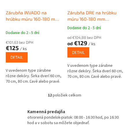
Zárubňa INVADO na
Zárubňa DRE na hrúbku
hrúbku múru 160-180 mm
múru 160-180 mm
Obložková zárubňa pre
Obložková zárubňa pre
Dodanie do 2 - 5 dní
Priemerné
interiérové dvere
interiérové dvere
Dodanie do 2 - 5 dní
hodnotenie
od €104,88 bez DPH
produktu
€129
€101,63 bez DPH
od
/ ks
je
€125
/ ks
5,0
DETAIL
z
DETAIL
5
V uvedenom type zárubne
hviezdičiek.
V uvedenom type zárubne
rôzne dekóry. Širka dverí 60 cm,
rôzne dekóry. Širka dverí 60 cm,
70 cm, 80 cm. Ľavé alebo pravé.
70 cm, 80 cm. Ľavé alebo pravé.
12
položiek celkom
O
v
l
Kamenná predajňa
á
otvorená pondelok-piatok: 08:00 - 16:30 hod, po 16:30
d
hod a v sobotu sa môžete objednať.
a