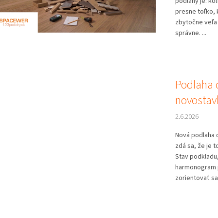
podlahy je: ko
presne toľko, 
zbytočne veľa
správne. ...
Podlaha 
novostavb
2.6.2026
Nová podlaha 
zdá sa, že je t
Stav podkladu,
harmonogram p
zorientovať sa 