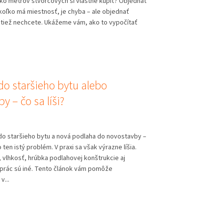
ľko metrov štvorcových si vlastne kúpiť? Objednať
koľko má miestnosť, je chyba – ale objednať
 tiež nechcete. Ukážeme vám, ako to vypočítať
do staršieho bytu alebo
y – čo sa líši?
do staršieho bytu a nová podlaha do novostavby –
o ten istý problém. V praxi sa však výrazne líšia.
 vlhkosť, hrúbka podlahovej konštrukcie aj
rác sú iné. Tento článok vám pomôže
v...