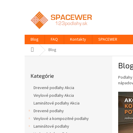
Prejsť
na
obsah
Blog
FAQ
Kontakty
SPACEWER
Domov
Blog
B
Blo
o
Preskočiť
č
Kategórie
kategórie
Podlahy 
n
nápadov
ý
Drevené podlahy Akcia
p
V
Vinylové podlahy Akcia
a
ý
Laminátové podlahy Akcia
n
p
e
Drevené podlahy
i
l
Vinylové a kompozitné podlahy
s
Laminátové podlahy
č