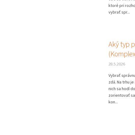
ktoré pri roz
vybrať spr...
Aký typ p
(Komplex
28.5.2026
Vybrať správnu
zdá. Na trhu j
nich sa hodí d
zorientovať sa
kon...
O