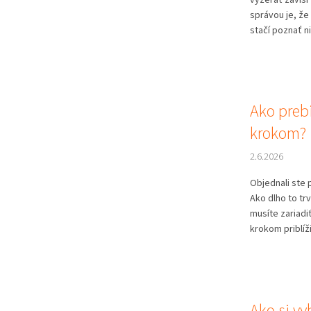
správou je, že
stačí poznať n
Ako preb
krokom?
2.6.2026
Objednali ste 
Ako dlho to trv
musíte zariadi
krokom priblíži
Ako si vy