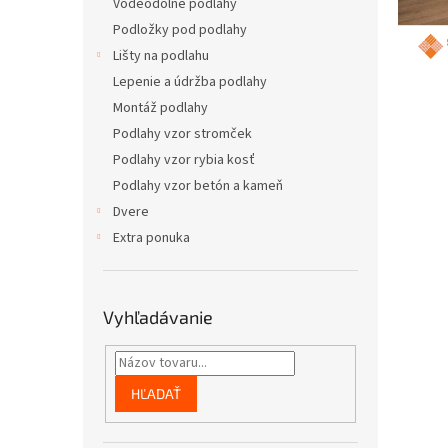
l
Vodeodolné podlahy
á
Podložky pod podlahy
n
Lišty na podlahu
k
Lepenie a údržba podlahy
o
Montáž podlahy
v
Podlahy vzor stromček
Podlahy vzor rybia kosť
Podlahy vzor betón a kameň
Dvere
Extra ponuka
Vyhľadávanie
HĽADAŤ