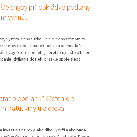
jšie chyby pri pokládke podlahy
 im vyhnúť
ahy vyzerá jednoducho – a s click systémom to
e raketová veda. Napriek tomu sa pri montáži
ké chyby, ktoré spôsobujú problémy ešte dlho po
ípanie, dvíhanie dosiek, prasklé spoje alebo
.
arať o podlahu? Čistenie a
minátu, vinylu a dreva
e investícia na roky. Ako dlho vydrží a ako bude
z veľkej časti od toho, ako sa o ňu staráte. Dobrou