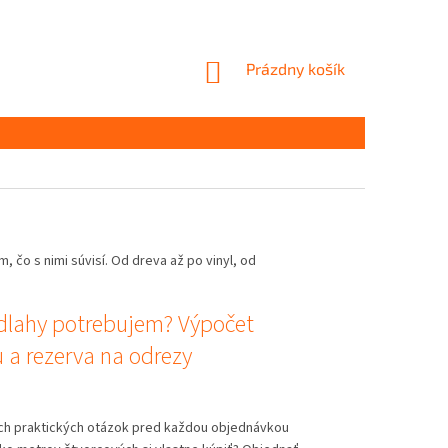
NÁKUPNÝ
Prázdny košík
KOŠÍK
, čo s nimi súvisí. Od dreva až po vinyl, od
dlahy potrebujem? Výpočet
 a rezerva na odrezy
ch praktických otázok pred každou objednávkou