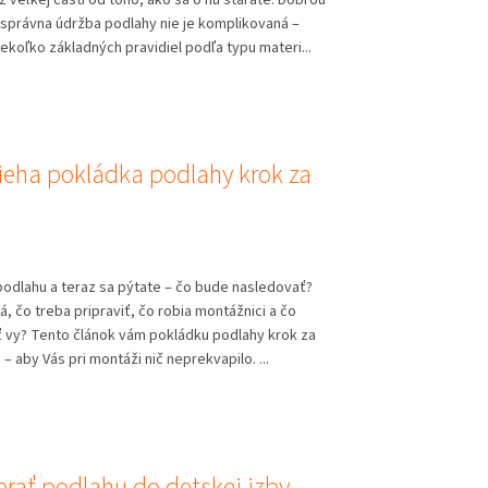
 správna údržba podlahy nie je komplikovaná –
iekoľko základných pravidiel podľa typu materi...
ieha pokládka podlahy krok za
podlahu a teraz sa pýtate – čo bude nasledovať?
á, čo treba pripraviť, čo robia montážnici a čo
ť vy? Tento článok vám pokládku podlahy krok za
 – aby Vás pri montáži nič neprekvapilo. ...
brať podlahu do detskej izby –