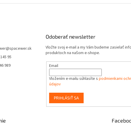
v
l
á
d
a
c
i
Odoberať newsletter
e
p
Vložte svoj e-mail a my Vám budeme zasielať in
wer
@
spacewer.sk
r
produktoch na našom e-shope.
 145 95
v
k
46 989
Email
y
v
Vložením e-mailu súhlasíte s
podmienkami och
ý
údajov
p
i
s
PRIHLÁSIŤ SA
u
nie
Facebo