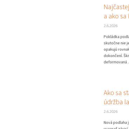
Najčaste
a ako sa
2.6.2026
Pokládka podl
skutočne nie j
opakujú rovna
dokončení. Škr
deformovaná ..
Ako sa st
údržba la
2.6.2026
Nová podlaha j
vyzerať závisí 