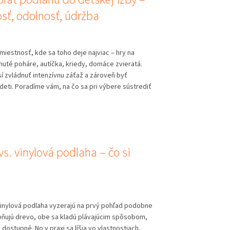
sť, odolnosť, údržba
 miestnosť, kde sa toho deje najviac – hry na
uté poháre, autíčka, kriedy, domáce zvieratá.
í zvládnuť intenzívnu záťaž a zároveň byť
eti. Poradíme vám, na čo sa pri výbere sústrediť
s. vinylová podlaha – čo si
vinylová podlaha vyzerajú na prvý pohľad podobne
ňujú drevo, obe sa kladú plávajúcim spôsobom,
dostupné. No v praxi sa líšia vo vlastnostiach,