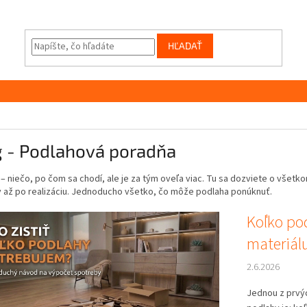
HĽADAŤ
g - Podlahová poradňa
– niečo, po čom sa chodí, ale je za tým oveľa viac. Tu sa dozviete o všetkom
 až po realizáciu. Jednoducho všetko, čo môže podlaha ponúknuť.
Koľko po
materiálu
2.6.2026
Jednou z prvý