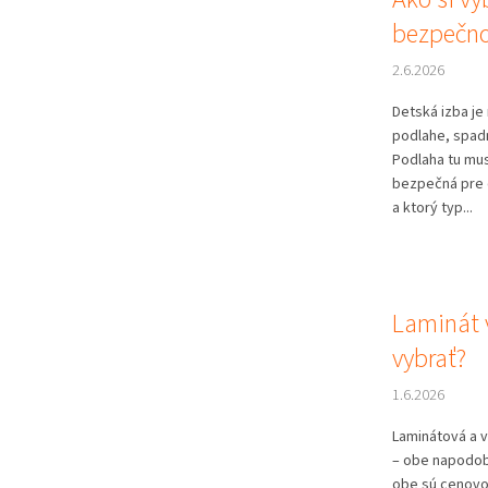
bezpečno
2.6.2026
Detská izba je
podlahe, spadn
Podlaha tu mus
bezpečná pre d
a ktorý typ...
Laminát v
vybrať?
1.6.2026
Laminátová a 
– obe napodob
obe sú cenovo 