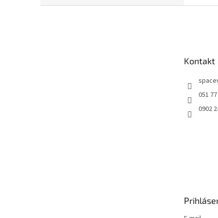
Z
á
p
ä
t
Kontakt
i
e
space
051 77
0902 2
Prihláse