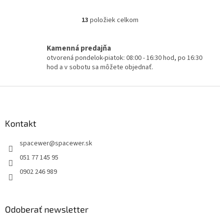
13
položiek celkom
O
v
l
Kamenná predajňa
á
otvorená pondelok-piatok: 08:00 - 16:30 hod, po 16:30
d
hod a v sobotu sa môžete objednať.
a
c
i
Z
e
á
p
p
r
ä
Kontakt
v
t
k
spacewer
@
spacewer.sk
i
y
v
e
051 77 145 95
ý
0902 246 989
p
i
s
u
Odoberať newsletter