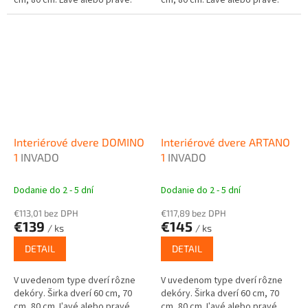
Interiérové dvere DOMINO
Interiérové dvere ARTANO
1
INVADO
1
INVADO
Dodanie do 2 - 5 dní
Dodanie do 2 - 5 dní
€113,01 bez DPH
€117,89 bez DPH
€139
€145
/ ks
/ ks
DETAIL
DETAIL
V uvedenom type dverí rôzne
V uvedenom type dverí rôzne
dekóry. Širka dverí 60 cm, 70
dekóry. Širka dverí 60 cm, 70
cm, 80 cm. Ľavé alebo pravé.
cm, 80 cm. Ľavé alebo pravé.