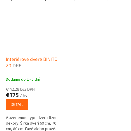
Interiérové dvere BINITO
20
DRE
Dodanie do 2 - 5 dní
€142,28 bez DPH
€175
/ ks
DETAIL
V uvedenom type dverí rôzne
dekóry. Širka dverí 60 cm, 70
cm, 80 cm. Ľavé alebo pravé.