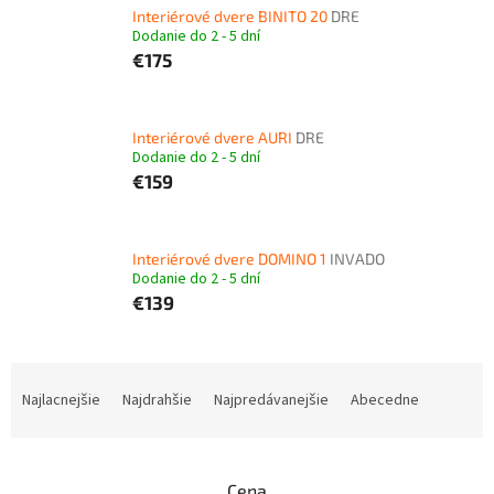
Interiérové dvere BINITO 20
DRE
Dodanie do 2 - 5 dní
€175
Interiérové dvere AURI
DRE
Dodanie do 2 - 5 dní
€159
Interiérové dvere DOMINO 1
INVADO
Dodanie do 2 - 5 dní
€139
R
a
Najlacnejšie
Najdrahšie
Najpredávanejšie
Abecedne
d
e
n
Cena