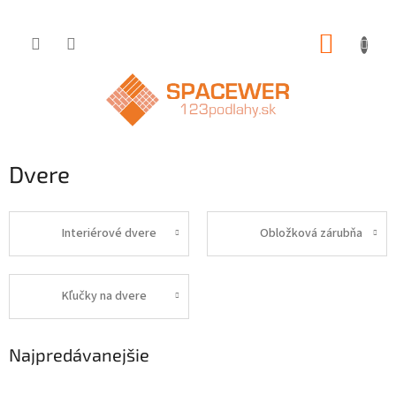
Prejsť
NÁKUP
na
obsah
KOŠÍK
Dvere
Interiérové dvere
Obložková zárubňa
Kľučky na dvere
Najpredávanejšie