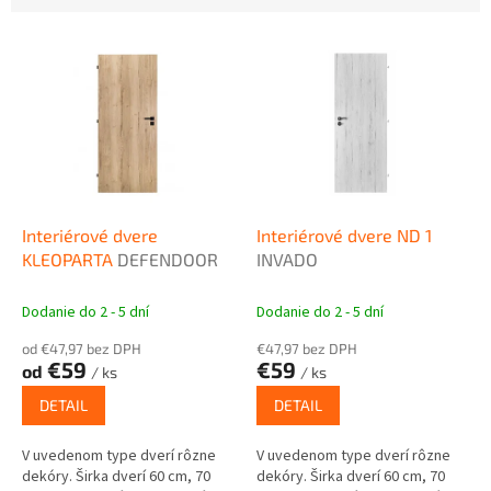
V
ý
p
i
s
p
r
o
d
Interiérové dvere
Interiérové dvere ND 1
u
KLEOPARTA
DEFENDOOR
INVADO
k
t
Dodanie do 2 - 5 dní
Dodanie do 2 - 5 dní
o
od €47,97 bez DPH
€47,97 bez DPH
v
€59
€59
od
/ ks
/ ks
DETAIL
DETAIL
V uvedenom type dverí rôzne
V uvedenom type dverí rôzne
dekóry. Širka dverí 60 cm, 70
dekóry. Širka dverí 60 cm, 70