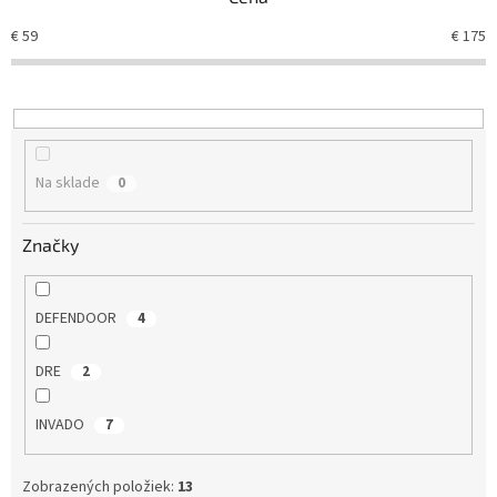
i
e
€
59
€
175
p
r
o
d
u
k
Na sklade
0
t
o
v
Značky
DEFENDOOR
4
DRE
2
INVADO
7
Zobrazených položiek:
13