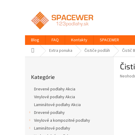
Prejsť
na
obsah
Blog
FAQ
Kontakty
SPACEWER
Domov
Extra ponuka
Čističe podláh
Čistič 
B
Čist
o
Preskočiť
č
Priemer
Neohod
Kategórie
kategórie
n
hodnote
ý
produkt
Drevené podlahy Akcia
p
je
Vinylové podlahy Akcia
0,0
a
z
Laminátové podlahy Akcia
n
5
e
Drevené podlahy
hviezdič
l
Vinylové a kompozitné podlahy
Laminátové podlahy