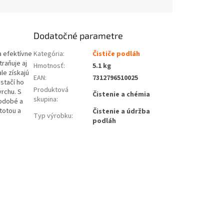
Dodatočné parametre
a efektívne
Kategória
:
Čističe podláh
raňuje aj
Hmotnosť
:
5.1 kg
le získajú
EAN
:
7312796510025
 stačí ho
Produktová
vrchu. S
Čistenie a chémia
skupina
:
hodobé a
stotou a
Čistenie a údržba
Typ výrobku
:
podláh