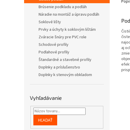
Popi
Brúsenie podkladu a podláh
Náradie na montáž a úpravu podláh
Pod
Soklové lišty
Prvky a úchyty k soklovým lištám
Čist
čist
Zváracie šnúry pre PVC role
najod
Schodové profily
aj oc
Podlahové profily
zmieš
obje
Štandardné a stavebné profily
efekt
Doplnky a príslušenstvo
pris
Doplnky k stenovým obkladom
Vyhľadávanie
HĽADAŤ