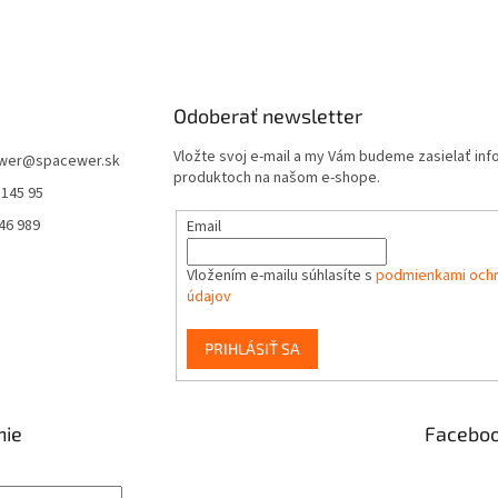
Odoberať newsletter
Vložte svoj e-mail a my Vám budeme zasielať in
wer
@
spacewer.sk
produktoch na našom e-shope.
 145 95
46 989
Email
Vložením e-mailu súhlasíte s
podmienkami och
údajov
PRIHLÁSIŤ SA
nie
Facebo