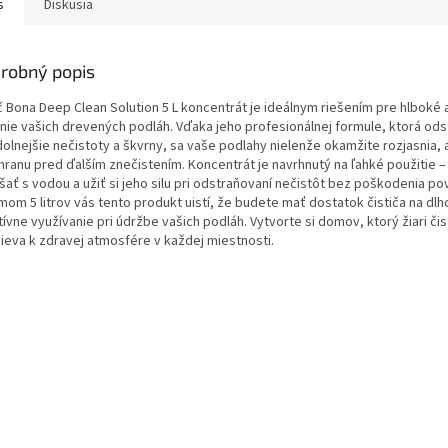
s
Diskusia
robný popis
ič Bona Deep Clean Solution 5 L koncentrát je ideálnym riešením pre hlboké 
enie vašich drevených podláh. Vďaka jeho profesionálnej formule, ktorá odst
olnejšie nečistoty a škvrny, sa vaše podlahy nielenže okamžite rozjasnia, a
hranu pred ďalším znečistením. Koncentrát je navrhnutý na ľahké použitie –
ať s vodou a užiť si jeho silu pri odstraňovaní nečistôt bez poškodenia po
mom 5 litrov vás tento produkt uistí, že budete mať dostatok čističa na dl
ívne využívanie pri údržbe vašich podláh. Vytvorte si domov, ktorý žiari či
pieva k zdravej atmosfére v každej miestnosti.