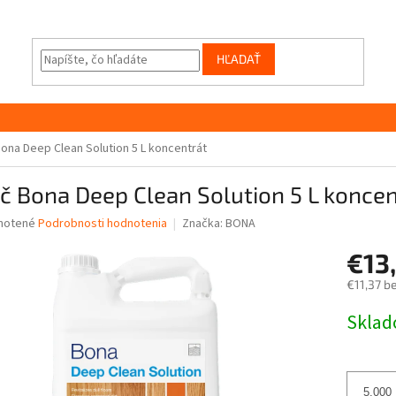
HĽADAŤ
Bona Deep Clean Solution 5 L koncentrát
ič Bona Deep Clean Solution 5 L koncen
né
notené
Podrobnosti hodnotenia
Značka:
BONA
nie
€13
u
€11,37 b
Jednotk
Skla
cena:
iek.