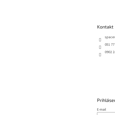
á
p
ä
t
Kontakt
i
e
space
051 77
0902 2
Prihláse
E-mail