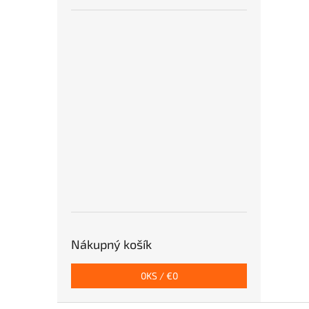
Nákupný košík
0
KS /
€0
Z