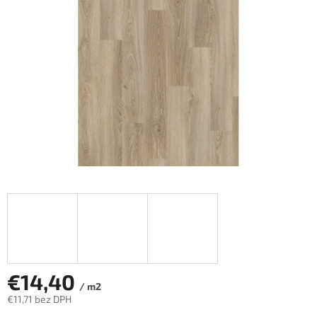
hviezdičiek.
€14,40
/ m2
€11,71 bez DPH