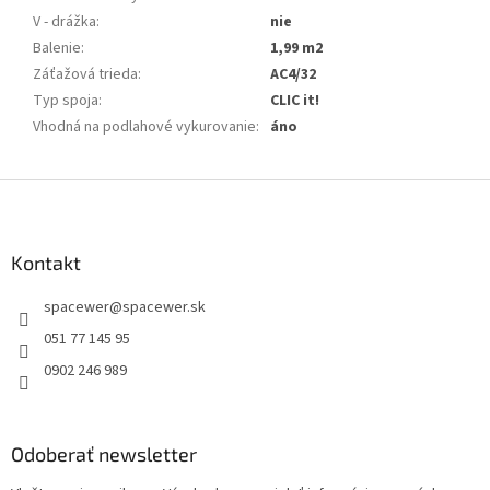
V - drážka
:
nie
Balenie
:
1,99 m2
Záťažová trieda
:
AC4/32
Typ spoja
:
CLIC it!
Vhodná na podlahové vykurovanie
:
áno
Z
á
p
ä
Kontakt
t
spacewer
@
spacewer.sk
i
e
051 77 145 95
0902 246 989
Odoberať newsletter