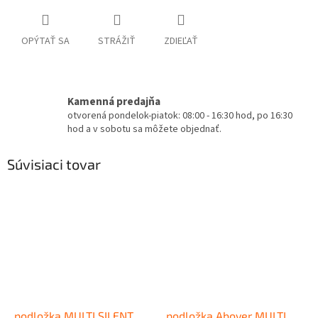
OPÝTAŤ SA
STRÁŽIŤ
ZDIEĽAŤ
Kamenná predajňa
otvorená pondelok-piatok: 08:00 - 16:30 hod, po 16:30
hod a v sobotu sa môžete objednať.
Súvisiaci tovar
podložka MULTI SILENT
podložka Abover MULTI