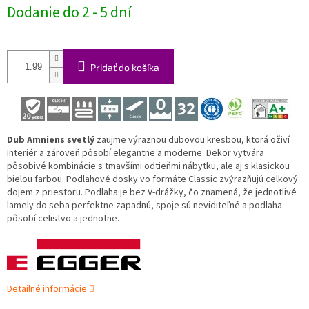
Jednotková
Dodanie do 2 - 5 dní
cena:
Pridať do košíka
Dub Amniens svetlý
zaujme výraznou dubovou kresbou, ktorá oživí
interiér a zároveň pôsobí elegantne a moderne. Dekor vytvára
pôsobivé kombinácie s tmavšími odtieňmi nábytku, ale aj s klasickou
bielou farbou. Podlahové dosky vo formáte Classic zvýrazňujú celkový
dojem z priestoru. Podlaha je bez V-drážky, čo znamená, že jednotlivé
lamely do seba perfektne zapadnú, spoje sú neviditeľné a podlaha
pôsobí celistvo a jednotne.
Detailné informácie