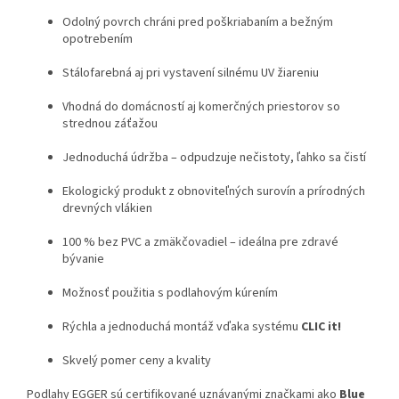
Odolný povrch chráni pred poškriabaním a bežným
opotrebením
Stálofarebná aj pri vystavení silnému UV žiareniu
Vhodná do domácností aj komerčných priestorov so
strednou záťažou
Jednoduchá údržba – odpudzuje nečistoty, ľahko sa čistí
Ekologický produkt z obnoviteľných surovín a prírodných
drevných vlákien
100 % bez PVC a zmäkčovadiel – ideálna pre zdravé
bývanie
Možnosť použitia s podlahovým kúrením
Rýchla a jednoduchá montáž vďaka systému
CLIC it!
Skvelý pomer ceny a kvality
Podlahy EGGER sú certifikované uznávanými značkami ako
Blue