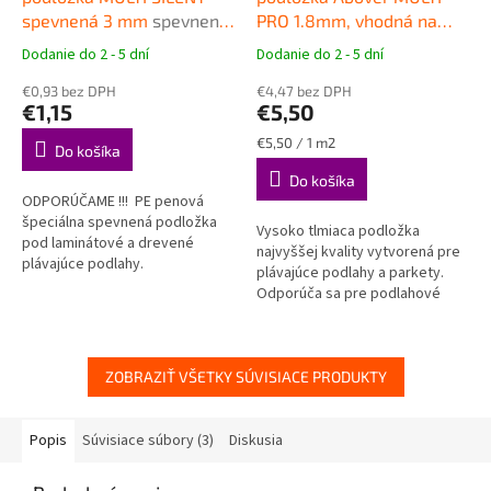
spevnená 3 mm
spevnená
PRO 1.8mm, vhodná na
podložka pod plávajúce
podlahové vykurovanie
Dodanie do 2 - 5 dní
Dodanie do 2 - 5 dní
Priemerné
Priemerné
podlahy
Vysokokvalitná podložka
hodnotenie
hodnotenie
€0,93 bez DPH
pod plávajúce podlahy
€4,47 bez DPH
produktu
produktu
€1,15
€5,50
je
je
4,7
5,0
Jednotková
€5,50 / 1 m2
Do košíka
z
z
cena:
Do košíka
5
5
ODPORÚČAME !!! PE penová
hviezdičiek.
hviezdičiek.
špeciálna spevnená podložka
Vysoko tlmiaca podložka
pod laminátové a drevené
najvyššej kvality vytvorená pre
plávajúce podlahy.
plávajúce podlahy a parkety.
Odporúča sa pre podlahové
vykurovanie. Tepelný odpor len
0,008 m2K/W.
ZOBRAZIŤ VŠETKY SÚVISIACE PRODUKTY
Popis
Súvisiace súbory (3)
Diskusia