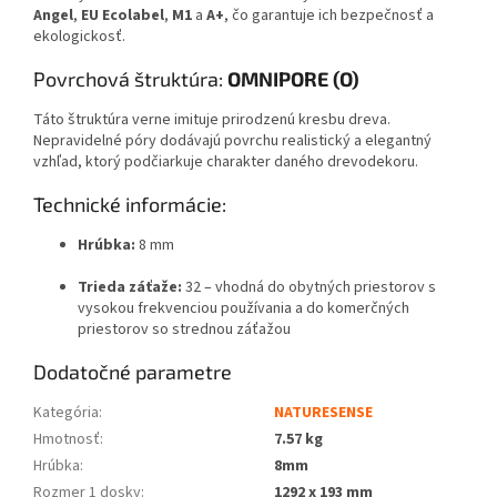
Angel
,
EU Ecolabel
,
M1
a
A+
, čo garantuje ich bezpečnosť a
ekologickosť.
Povrchová štruktúra:
OMNIPORE (O)
Táto štruktúra verne imituje prirodzenú kresbu dreva.
Nepravidelné póry dodávajú povrchu realistický a elegantný
vzhľad, ktorý podčiarkuje charakter daného drevodekoru.
Technické informácie:
Hrúbka:
8 mm
Trieda záťaže:
32 – vhodná do obytných priestorov s
vysokou frekvenciou používania a do komerčných
priestorov so strednou záťažou
Dodatočné parametre
Kategória
:
NATURESENSE
Hmotnosť
:
7.57 kg
Hrúbka
:
8mm
Rozmer 1 dosky
:
1292 x 193 mm