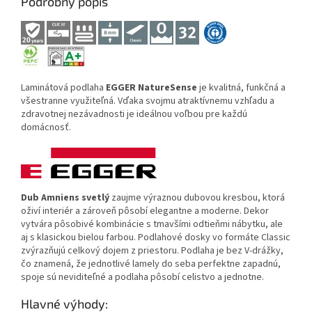
Podrobný popis
Laminátová podlaha
EGGER NatureSense
je kvalitná, funkčná a
všestranne využiteľná. Vďaka svojmu atraktívnemu vzhľadu a
zdravotnej nezávadnosti je ideálnou voľbou pre každú
domácnosť.
Dub Amniens svetlý
zaujme výraznou dubovou kresbou, ktorá
oživí interiér a zároveň pôsobí elegantne a moderne. Dekor
vytvára pôsobivé kombinácie s tmavšími odtieňmi nábytku, ale
aj s klasickou bielou farbou. Podlahové dosky vo formáte Classic
zvýrazňujú celkový dojem z priestoru. Podlaha je bez V-drážky,
čo znamená, že jednotlivé lamely do seba perfektne zapadnú,
spoje sú neviditeľné a podlaha pôsobí celistvo a jednotne.
Hlavné výhody: