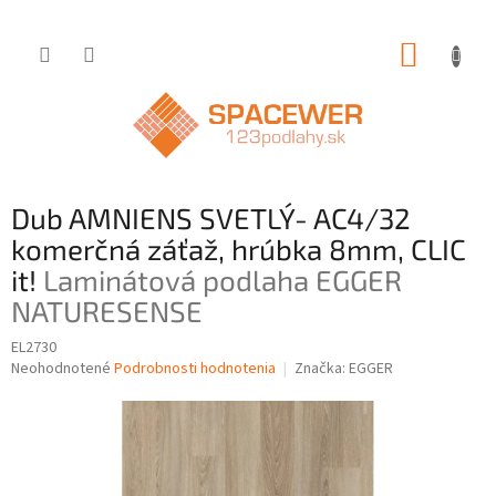
Prejsť
NÁKUP
na
obsah
KOŠÍK
Dub AMNIENS SVETLÝ- AC4/32
komerčná záťaž, hrúbka 8mm, CLIC
it!
Laminátová podlaha EGGER
NATURESENSE
EL2730
Priemerné
Neohodnotené
Podrobnosti hodnotenia
Značka:
EGGER
hodnotenie
produktu
je
0,0
z
5