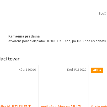
TLAČ
Kamenná predajňa
otvorená pondelok-piatok: 08:00 - 16:30 hod, po 16:30 hod a v sobot
iaci tovar
Kód:
120010
Kód:
P182020
Akcia
žka MULTI SILENT
podložka Abover MULTI
Biela sok