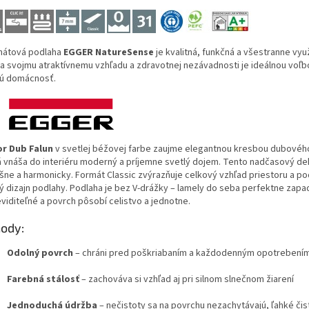
nátová podlaha
EGGER NatureSense
je kvalitná, funkčná a všestranne využ
a svojmu atraktívnemu vzhľadu a zdravotnej nezávadnosti je ideálnou voľb
ú domácnosť.
r Dub Falun
v svetlej béžovej farbe zaujme elegantnou kresbou dubovéh
á vnáša do interiéru moderný a príjemne svetlý dojem. Tento nadčasový d
šne a harmonicky. Formát Classic zvýrazňuje celkový vzhľad priestoru a po
ý dizajn podlahy. Podlaha je bez V-drážky – lamely do seba perfektne zapa
viditeľné a povrch pôsobí celistvo a jednotne.
ody:
Odolný povrch
– chráni pred poškriabaním a každodenným opotrebení
Farebná stálosť
– zachováva si vzhľad aj pri silnom slnečnom žiarení
Jednoduchá údržba
– nečistoty sa na povrchu nezachytávajú, ľahké čis