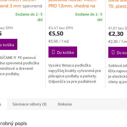
nená 3 mm
spevnená
PRO 1.8mm, vhodná na
70, plast
žka pod plávajúce
podlahové vykurovanie
mm
Kval
Dodanie do 2 - 5
Dodanie do 2 - 5
erné
Priemerné
Priemerné
ahy
Vysokokvalitná podložka
soklová 
dní
dní
tenie
hodnotenie
hodnoteni
pod plávajúce podlahy
bez DPH
€4,47 bez DPH
€1,87 bez 
ktu
produktu
produktu
5
€5,50
€2,30
je
je
5,0
4,8
Jednotková
Jednotková
€5,50 / 1 m2
€2,30 / 1 m
z
z
o košíka
cena:
cena:
5
5
Do košíka
Do ko
ičiek.
hviezdičiek.
hviezdičiek
ÚČAME !!! PE penová
lna spevnená podložka
Vysoko tlmiaca podložka
Soklová (o
minátové a drevené
najvyššej kvality vytvorená pre
lišta najno
úce podlahy.
plávajúce podlahy a parkety.
je elastic
Odporúča sa pre podlahové
steny aj po
vykurovanie. Tepelný odpor len
však spoľah
0,008 m2K/W.
VODEODOL
s
Súvisiace súbory (3)
Diskusia
robný popis