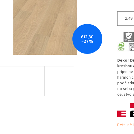
€12,30
–27 %
Dekor D
kresbou 
príjemne
harmonick
podčiarku
do seba 
celistvo 
Detailné 