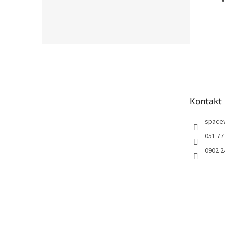
Z
á
p
ä
t
Kontakt
i
e
space
051 77
0902 2