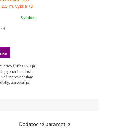
, 2,5 m, výška 73
itná plastová
Skladom
lišta KORNER EVO
e
DPH
šíka
.
bvodová) lišta EVO je
všej generácie. Lišta
ká voči nerovnostiam
dlahy, zároveň je
livo pevná a stála.
NÁ
Dodatočné parametre