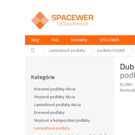
Prejsť
na
obsah
Blog
FAQ
Kontakty
SPACEWER
Domov
Laminátové podlahy
podlahy EGGER
B
Dub 
o
Preskočiť
č
pod
Kategórie
kategórie
n
EL2980
ý
Drevené podlahy Akcia
Priemer
Neohod
p
hodnote
Vinylové podlahy Akcia
a
produkt
Laminátové podlahy Akcia
n
je
e
Drevené podlahy
0,0
z
l
Vinylové a kompozitné podlahy
5
Laminátové podlahy
hviezdič