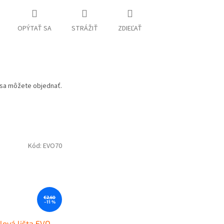
OPÝTAŤ SA
STRÁŽIŤ
ZDIEĽAŤ
u sa môžete objednať.
Kód:
EVO70
€2,60
–11 %
lová lišta EVO