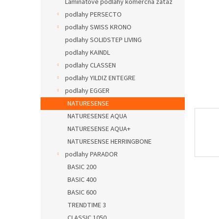
Laminátové podlahy komerčná záťaž
podlahy PERSECTO
podlahy SWISS KRONO
podlahy SOLIDSTEP LIVING
podlahy KAINDL
podlahy CLASSEN
podlahy YILDIZ ENTEGRE
podlahy EGGER
NATURESENSE
NATURESENSE AQUA
NATURESENSE AQUA+
NATURESENSE HERRINGBONE
podlahy PARADOR
BASIC 200
BASIC 400
BASIC 600
TRENDTIME 3
CLASSIC 1050