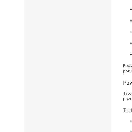
Podl
potv
Pov
Táto
povr
Tec