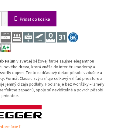
Pridať do košíka
ub Falun
v svetlej béžovej farbe zaujme elegantnou
dubového dreva, ktorá vnáša do interiéru moderný a
 svetlý dojem. Tento nadčasový dekor pôsobí vzdušne a
y. Formát Classic zvýrazňuje celkový vzhľad priestoru a
je jemný dizajn podlahy. Podlaha je bez V-drážky – lamely
perfektne zapadnú, spoje sú neviditeľné a povrch pôsobí
a jednotne.
informácie