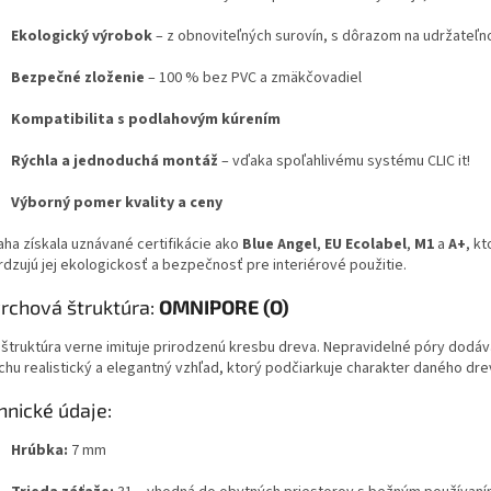
Ekologický výrobok
– z obnoviteľných surovín, s dôrazom na udržateľn
Bezpečné zloženie
– 100 % bez PVC a zmäkčovadiel
Kompatibilita s podlahovým kúrením
Rýchla a jednoduchá montáž
– vďaka spoľahlivému systému CLIC it!
Výborný pomer kvality a ceny
aha získala uznávané certifikácie ako
Blue Angel
,
EU Ecolabel
,
M1
a
A+
, kt
rdzujú jej ekologickosť a bezpečnosť pre interiérové použitie.
rchová štruktúra:
OMNIPORE (O)
 štruktúra verne imituje prirodzenú kresbu dreva. Nepravidelné póry dodáv
chu realistický a elegantný vzhľad, ktorý podčiarkuje charakter daného dr
hnické údaje:
Hrúbka:
7 mm