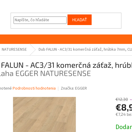
HĽADAŤ
NATURESENSE
Dub FALUN - AC3/31 komerčná záťaž, hrúbka 7mm, CLI
FALUN - AC3/31 komerčná záťaž, hrúbk
laha EGGER NATURESENSE
né
notené
Podrobnosti hodnotenia
Značka:
EGGER
nie
u
€12,30
–
€8,
€7,24 be
Jednotk
Dodani
iek.
cena: