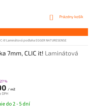
NÁKUPNÝ
Prázdny košík
KOŠÍK
C it!
Laminátová podlaha EGGER NATURESENSE
a 7mm, CLIC it!
Laminátová
27 %
90
/ m2
z DPH
ová
e do 2 - 5 dní