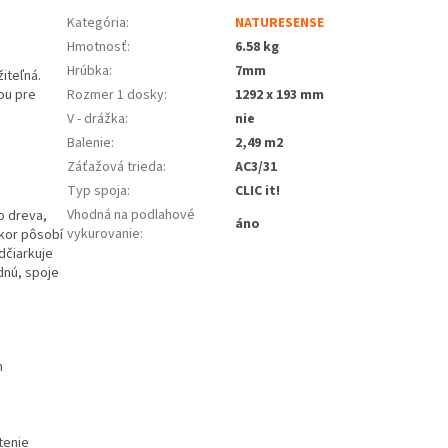
Kategória
:
NATURESENSE
Hmotnosť
:
6.58 kg
Hrúbka
:
7mm
iteľná.
ou pre
Rozmer 1 dosky
:
1292 x 193 mm
V - drážka
:
nie
Balenie
:
2,49 m2
Záťažová trieda
:
AC3/31
Typ spoja
:
CLIC it!
Vhodná na podlahové
o dreva,
áno
vykurovanie
:
ekor pôsobí
dčiarkuje
dnú, spoje
m
tenie