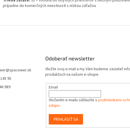
Trieda záťaže:
31 – vhodná do obytných priestorov s bežným používaní
prípadne do komerčných miestností s nízkou záťažou
Odoberať newsletter
Vložte svoj e-mail a my Vám budeme zasielať in
wer
@
spacewer.sk
produktoch na našom e-shope.
 145 95
46 989
Email
Vložením e-mailu súhlasíte s
podmienkami och
údajov
PRIHLÁSIŤ SA