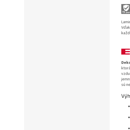
Lami
Vďak
každ
Deko
ktor
vzdu
jemn
sú ne
Výh