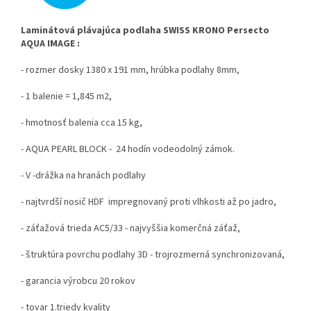
Laminátová plávajúca podlaha SWISS KRONO Persecto
AQUA IMAGE :
- rozmer dosky 1380 x 191 mm, hrúbka podlahy 8mm,
- 1 balenie = 1,845 m2,
- hmotnosť balenia cca 15 kg,
- AQUA PEARL BLOCK - 24 hodín vodeodolný zámok.
- V -drážka na hranách podlahy
- najtvrdší nosič HDF impregnovaný proti vlhkosti až po jadro,
- záťažová trieda AC5/33 - najvyššia komerčná záťaž,
- štruktúra povrchu podlahy 3D - trojrozmerná synchronizovaná,
- garancia výrobcu 20 rokov
- tovar 1.triedy kvality