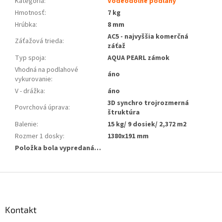
Kategória
:
Vodeodolné podlahy
Hmotnosť
:
7 kg
Hrúbka
:
8 mm
AC5 - najvyššia komerčná
Záťažová trieda
:
záťaž
Typ spoja
:
AQUA PEARL zámok
Vhodná na podlahové
áno
vykurovanie
:
V - drážka
:
áno
3D synchro trojrozmerná
Povrchová úprava
:
štruktúra
Balenie
:
15 kg/ 9 dosiek/ 2,372 m2
Rozmer 1 dosky
:
1380x191 mm
Položka bola vypredaná…
Z
á
p
ä
Kontakt
t