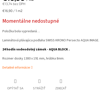
€13,74 bez DPH
Jednotková
€16,90 / 1 m2
cena:
Momentálne nedostupné
Položka bola vypredaná…
Laminátová plávajúca podlaha SWISS KRONO Persecto AQUA IMAGE.
24 hodín vodeodolný zámok - AQUA BLOCK .
Rozmer dosky 1380 x 191 mm, hrúbka 8mm.
Detailné informácie
OPÝTAŤ SA
STRÁŽIŤ
ZDIEĽAŤ