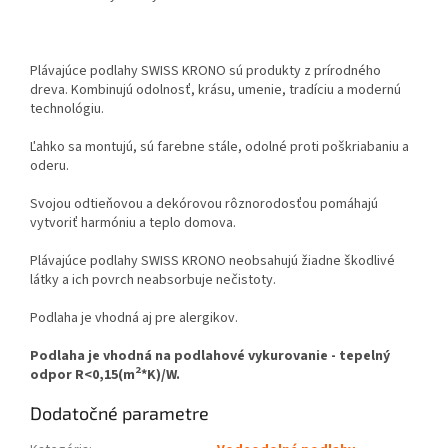
Plávajúce podlahy SWISS KRONO sú produkty z prírodného
dreva. Kombinujú odolnosť, krásu, umenie, tradíciu a modernú
technológiu.
Ľahko sa montujú, sú farebne stále, odolné proti poškriabaniu a
oderu.
Svojou odtieňovou a dekórovou rôznorodosťou pomáhajú
vytvoriť harmóniu a teplo domova.
Plávajúce podlahy SWISS KRONO neobsahujú žiadne škodlivé
látky a ich povrch neabsorbuje nečistoty.
Podlaha je vhodná aj pre alergikov.
Podlaha je vhodná na podlahové vykurovanie - tepelný
2
odpor R<0,15(m
*K)/W.
Dodatočné parametre