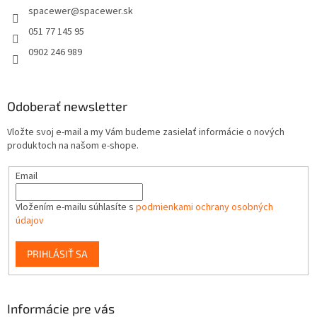
spacewer
@
spacewer.sk
i
e
051 77 145 95
0902 246 989
Odoberať newsletter
Vložte svoj e-mail a my Vám budeme zasielať informácie o nových
produktoch na našom e-shope.
Email
Vložením e-mailu súhlasíte s
podmienkami ochrany osobných
údajov
PRIHLÁSIŤ SA
Informácie pre vás