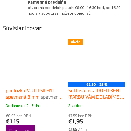
Kamenná predajňa
otvorená pondelok-piatok: 08:00 - 16:30 hod, po 16:30
hod a v sobotu sa môžete objednať.
Súvisiaci tovar
Akcia
€2,60
–25 %
podložka MULTI SILENT
Soklová lišta DOELLKEN
spevnená 3 mm
spevnená
(FARBU VÁM DOLADÍME K
podložka pod plávajúce
PODLAHE), plast, 2,5 m,
Dodanie do 2 - 5 dní
Skladom
Priemerné
Priemerné
podlahy
výška 50mm
Kvalitná
hodnotenie
hodnotenie
€0,93 bez DPH
plastová obvodová lišta
€1,59 bez DPH
produktu
produktu
€1,15
€1,95
DOELLKEN SLK50
je
je
4,7
4,5
Jednotková
€1,95 / 1 m