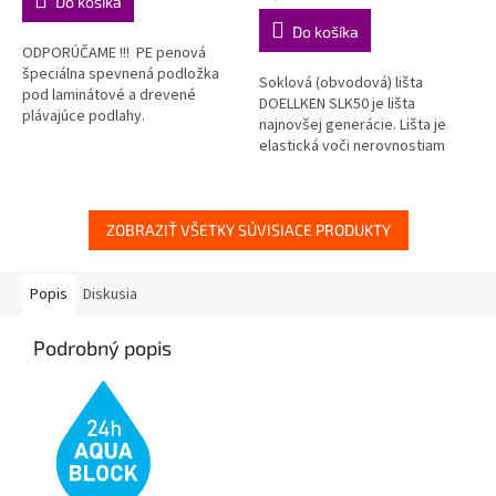
Do košíka
z
z
cena:
Do košíka
5
5
ODPORÚČAME !!! PE penová
hviezdičiek.
hviezdičiek.
špeciálna spevnená podložka
Soklová (obvodová) lišta
pod laminátové a drevené
DOELLKEN SLK50 je lišta
plávajúce podlahy.
najnovšej generácie. Lišta je
elastická voči nerovnostiam
steny aj podlahy, zároveň je
však spoľahlivo pevná a stála....
ZOBRAZIŤ VŠETKY SÚVISIACE PRODUKTY
Popis
Diskusia
Podrobný popis