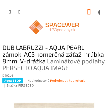
Prejsť
NÁKUP
na
obsah
KOŠÍK
DUB LABRUZZI - AQUA PEARL
zámok, AC5 komerčná záťaž, hrúbka
8mm, V-drážka
Laminátové podlahy
PERSECTO AQUA IMAGE
D40214
Priemerné
Neohodnotené
Podrobnosti hodnotenia
Aqua STOP
hodnotenie
Značka:
PERSECTO
produktu
je
0,0
z
5