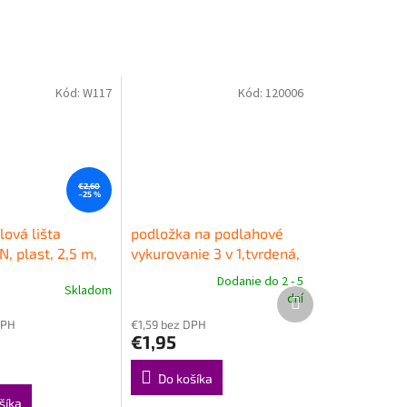
Kód:
W117
Kód:
120006
€2,60
–25 %
lová lišta
podložka na podlahové
, plast, 2,5 m,
vykurovanie 3 v 1,tvrdená,
0 mm
Kvalitná
1,8 mm
spevnená
Dodanie do 2 - 5
Skladom
Priemerné
soklová lišta
podložka pod plávajúce
Ďalší
dní
e
hodnotenie
produkt
N SLK50
podlahy
DPH
€1,59 bez DPH
produktu
€1,95
je
5,0
z
Do košíka
5
šíka