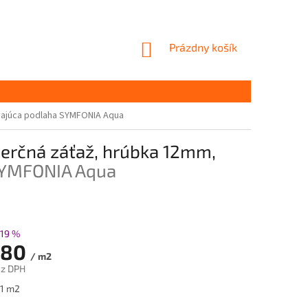
NÁKUPNÝ
Prázdny košík
KOŠÍK
vajúca podlaha SYMFONIA Aqua
rčná záťaž, hrúbka 12mm,
SYMFONIA Aqua
19 %
,80
/ m2
ez DPH
ová
 1 m2