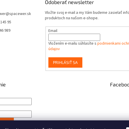
Odoberať newsletter
Vložte svoj e-mail a my Vám budeme zasielať in
wer
@
spacewer.sk
produktoch na našom e-shope.
 145 95
46 989
Email
Vložením e-mailu súhlasíte s
podmienkami och
údajov
PRIHLÁSIŤ SA
nie
Facebo
IŤ SA