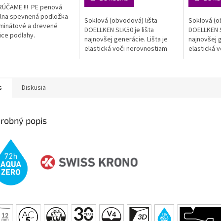
ičiek.
hviezdičiek.
hviezdičiek
ÚČAME !!! PE penová
lna spevnená podložka
Soklová (obvodová) lišta
Soklová (o
minátové a drevené
DOELLKEN SLK50 je lišta
DOELLKEN S
úce podlahy.
najnovšej generácie. Lišta je
najnovšej g
elastická voči nerovnostiam
elastická 
steny aj podlahy, zároveň je
steny aj po
však spoľahlivo pevná a stála....
však spoľah
VODEODOL
s
Diskusia
robný popis