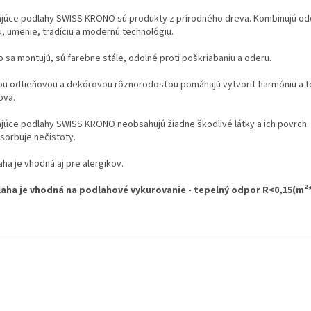
ajúce podlahy SWISS KRONO sú produkty z prírodného dreva. Kombinujú od
u, umenie, tradíciu a modernú technológiu.
o sa montujú, sú farebne stále, odolné proti poškriabaniu a oderu.
ou odtieňovou a dekórovou rôznorodosťou pomáhajú vytvoriť harmóniu a t
ova.
ajúce podlahy SWISS KRONO neobsahujú žiadne škodlivé látky a ich povrch
sorbuje nečistoty.
ha je vhodná aj pre alergikov.
2
aha je vhodná na podlahové vykurovanie - tepelný odpor R<0,15(m