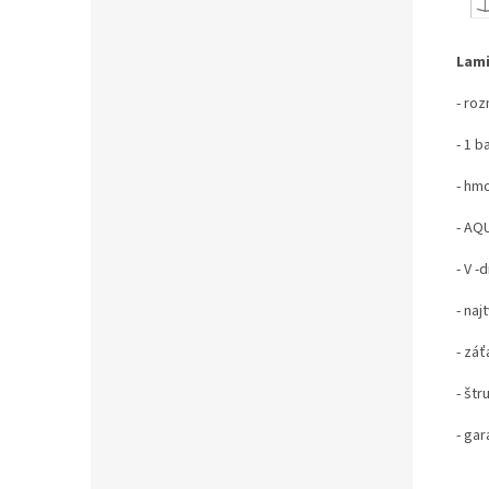
Lami
- ro
- 1 b
- hm
- AQ
- V -
- naj
- zá
- št
- ga