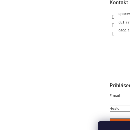
Kontakt
i
e
space
051 77
0902 2
Prihláse
E-mail
Heslo
PRIHLÁS