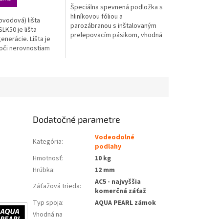
.
hviezdičiek.
Špeciálna spevnená podložka s
hliníkovou fóliou a
bvodová) lišta
parozábranou s inštalovaným
LK50 je lišta
prelepovacím pásikom, vhodná
enerácie. Lišta je
na podlahové vykurovanie.
voči nerovnostiam
dlahy, zároveň je
livo pevná a stála.
NÁ
Dodatočné parametre
Vodeodolné
Kategória
:
podlahy
Hmotnosť
:
10 kg
Hrúbka
:
12 mm
AC5 - najvyššia
Záťažová trieda
:
komerčná záťaž
Typ spoja
:
AQUA PEARL zámok
Vhodná na