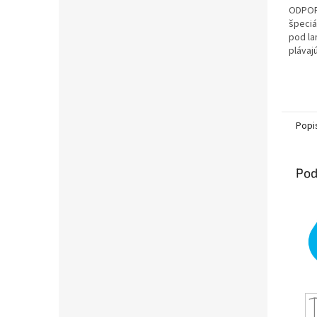
hviezd
ODPOR
špeciá
pod la
plávaj
Popi
Pod