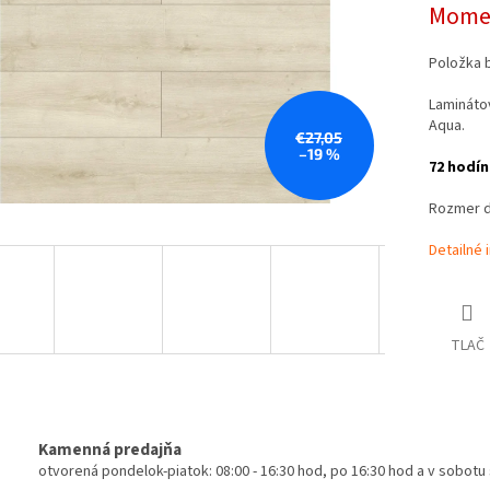
Momen
Položka 
Lamináto
Aqua.
€27,05
–19 %
72 hodín
Rozmer d
Detailné 
TLAČ
Kamenná predajňa
otvorená pondelok-piatok: 08:00 - 16:30 hod, po 16:30 hod a v sobot