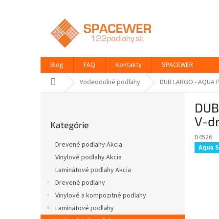
Prejsť
na
obsah
Blog
FAQ
Kontakty
SPACEWER
Domov
Vodeodolné podlahy
DUB LARGO - AQUA P
B
DUB
o
Preskočiť
č
V-d
Kategórie
kategórie
n
D4526
ý
Drevené podlahy Akcia
Aqua 
p
Vinylové podlahy Akcia
a
Laminátové podlahy Akcia
n
e
Drevené podlahy
l
Vinylové a kompozitné podlahy
Laminátové podlahy