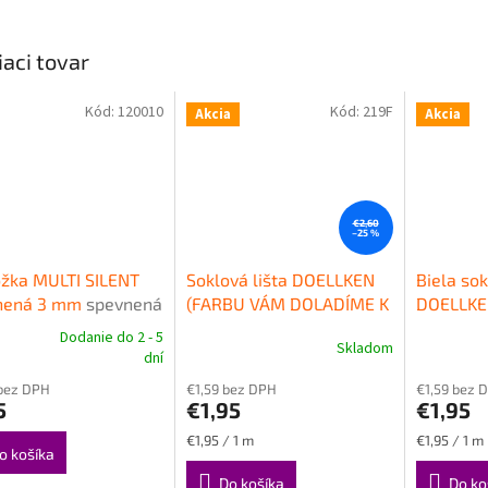
iaci tovar
Kód:
120010
Kód:
219F
Akcia
Akcia
€2,60
–25 %
žka MULTI SILENT
Soklová lišta DOELLKEN
Biela sok
nená 3 mm
spevnená
(FARBU VÁM DOLADÍME K
DOELLKEN
žka pod plávajúce
PODLAHE), plast, 2,5 m,
výška 5
Dodanie do 2 - 5
Skladom
erné
Priemerné
Priemerné
ahy
výška 50mm
Kvalitná
plastová 
dní
tenie
hodnotenie
hodnoteni
plastová obvodová lišta
DOELLKE
bez DPH
€1,59 bez DPH
€1,59 bez 
ktu
produktu
produktu
DOELLKEN SLK50
5
€1,95
€1,95
je
je
4,5
5,0
Jednotková
Jednotková
€1,95 / 1 m
€1,95 / 1 m
z
z
o košíka
cena:
cena:
5
5
Do košíka
Do ko