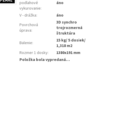
podlahové
áno
vykurovanie
:
V - drážka
:
áno
3D synchro
Povrchová
trojrozmerná
úprava
:
štruktúra
15 kg/ 5 dosiek/
Balenie
:
1,318 m2
Rozmer 1 dosky
:
1380x191 mm
Položka bola vypredaná…