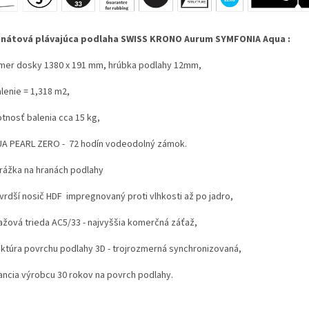
nátová plávajúca podlaha SWISS KRONO Aurum SYMFONIA Aqua :
zmer dosky 1380 x 191 mm, hrúbka podlahy 12mm,
alenie = 1,318 m2,
otnosť balenia cca 15 kg,
UA PEARL ZERO - 72 hodín vodeodolný zámok.
drážka na hranách podlahy
tvrdší nosič HDF impregnovaný proti vlhkosti až po jadro,
ťažová trieda AC5/33 - najvyššia komerčná záťaž,
ruktúra povrchu podlahy 3D - trojrozmerná synchronizovaná,
rancia výrobcu 30 rokov na povrch podlahy.