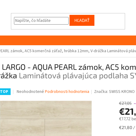
HĽADAŤ
EARL zámok, AC5 komerčná záťaž, hrúbka 12mm, V-drážka
Laminátová plá
 LARGO - AQUA PEARL zámok, AC5 kome
rážka
Laminátová plávajúca podlaha 
Priemerné
Neohodnotené
Podrobnosti hodnotenia
Značka:
SWISS KRONO
STOP
hodnotenie
produktu
€27,05
–
je
€21
0,0
€17,72 b
z
5
Jednotk
€21,80 /
hviezdičiek.
cena: