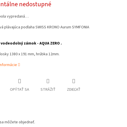
tálne nedostupné
bola vypredaná…
vá plávajúca podlaha SWISS KRONO Aurum SYMFONIA
 vodeodolný zámok - AQUA ZERO .
osky 1380 x 191 mm, hrúbka 12mm.
informácie
OPÝTAŤ SA
STRÁŽIŤ
ZDIEĽAŤ
u sa môžete objednať.