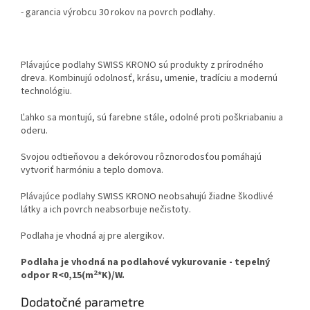
- garancia výrobcu 30 rokov na povrch podlahy.
Plávajúce podlahy SWISS KRONO sú produkty z prírodného
dreva. Kombinujú odolnosť, krásu, umenie, tradíciu a modernú
technológiu.
Ľahko sa montujú, sú farebne stále, odolné proti poškriabaniu a
oderu.
Svojou odtieňovou a dekórovou rôznorodosťou pomáhajú
vytvoriť harmóniu a teplo domova.
Plávajúce podlahy SWISS KRONO neobsahujú žiadne škodlivé
látky a ich povrch neabsorbuje nečistoty.
Podlaha je vhodná aj pre alergikov.
Podlaha je vhodná na podlahové vykurovanie - tepelný
2
odpor R<0,15(m
*K)/W.
Dodatočné parametre