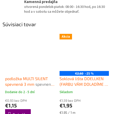
Kamenná predajňa
otvorená pondelok-piatok: 08:00 - 16:30 hod, po 16:30
hod a v sobotu sa môžete objednať.
Súvisiaci tovar
Akcia
€2,60
–25 %
podložka MULTI SILENT
Soklová lišta DOELLKEN
spevnená 3 mm
spevnená
(FARBU VÁM DOLADÍME K
podložka pod plávajúce
PODLAHE), plast, 2,5 m,
Dodanie do 2 - 5 dní
Skladom
Priemerné
Priemerné
podlahy
výška 50mm
Kvalitná
hodnotenie
hodnotenie
€0,93 bez DPH
plastová obvodová lišta
€1,59 bez DPH
produktu
produktu
€1,15
€1,95
DOELLKEN SLK50
je
je
4,7
4,5
Jednotková
€1,95 / 1 m