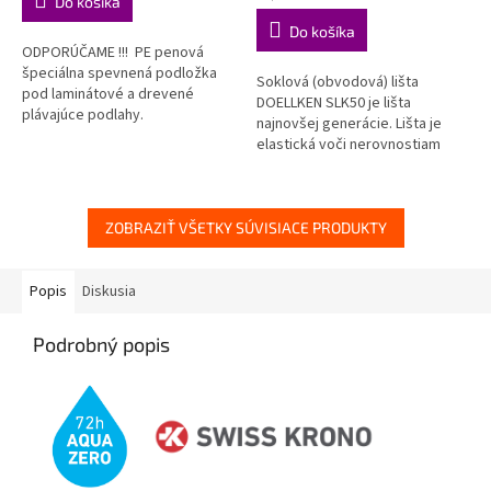
Do košíka
z
z
cena:
Do košíka
5
5
ODPORÚČAME !!! PE penová
hviezdičiek.
hviezdičiek.
špeciálna spevnená podložka
Soklová (obvodová) lišta
pod laminátové a drevené
DOELLKEN SLK50 je lišta
plávajúce podlahy.
najnovšej generácie. Lišta je
elastická voči nerovnostiam
steny aj podlahy, zároveň je
však spoľahlivo pevná a stála....
ZOBRAZIŤ VŠETKY SÚVISIACE PRODUKTY
Popis
Diskusia
Podrobný popis