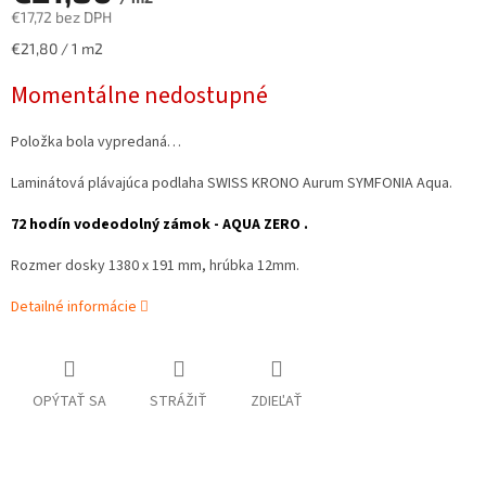
€17,72 bez DPH
Jednotková
€21,80 / 1 m2
cena:
Momentálne nedostupné
Položka bola vypredaná…
Laminátová plávajúca podlaha SWISS KRONO Aurum SYMFONIA Aqua.
72 hodín vodeodolný zámok - AQUA ZERO .
Rozmer dosky 1380 x 191 mm, hrúbka 12mm.
Detailné informácie
OPÝTAŤ SA
STRÁŽIŤ
ZDIEĽAŤ