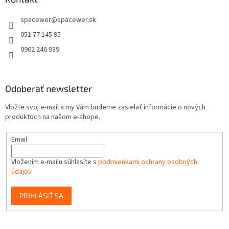
t
spacewer
@
spacewer.sk
i
e
051 77 145 95
0902 246 989
Odoberať newsletter
Vložte svoj e-mail a my Vám budeme zasielať informácie o nových
produktoch na našom e-shope.
Email
Vložením e-mailu súhlasíte s
podmienkami ochrany osobných
údajov
PRIHLÁSIŤ SA