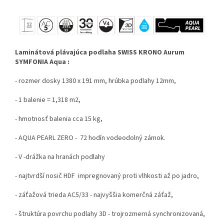
Laminátová plávajúca podlaha SWISS KRONO Aurum
SYMFONIA Aqua :
- rozmer dosky 1380 x 191 mm, hrúbka podlahy 12mm,
- 1 balenie = 1,318 m2,
- hmotnosť balenia cca 15 kg,
- AQUA PEARL ZERO - 72 hodín vodeodolný zámok.
- V -drážka na hranách podlahy
- najtvrdší nosič HDF impregnovaný proti vlhkosti až po jadro,
- záťažová trieda AC5/33 - najvyššia komerčná záťaž,
- štruktúra povrchu podlahy 3D - trojrozmerná synchronizovaná,