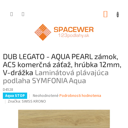
Prejsť
NÁKUP
na
obsah
KOŠÍK
DUB LEGATO - AQUA PEARL zámok,
AC5 komerčná záťaž, hrúbka 12mm,
V-drážka
Laminátová plávajúca
podlaha SYMFONIA Aqua
D4528
Priemerné
Neohodnotené
Podrobnosti hodnotenia
Aqua STOP
hodnotenie
Značka:
SWISS KRONO
produktu
je
0,0
z
5