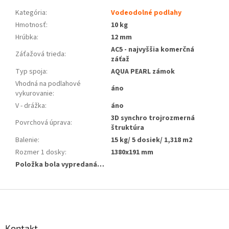
Kategória
:
Vodeodolné podlahy
Hmotnosť
:
10 kg
Hrúbka
:
12 mm
AC5 - najvyššia komerčná
Záťažová trieda
:
záťaž
Typ spoja
:
AQUA PEARL zámok
Vhodná na podlahové
áno
vykurovanie
:
V - drážka
:
áno
3D synchro trojrozmerná
Povrchová úprava
:
štruktúra
Balenie
:
15 kg/ 5 dosiek/ 1,318 m2
Rozmer 1 dosky
:
1380x191 mm
Položka bola vypredaná…
Z
á
p
ä
Kontakt