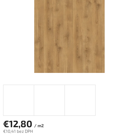
hviezdičiek.
€12,80
/ m2
€10,41 bez DPH