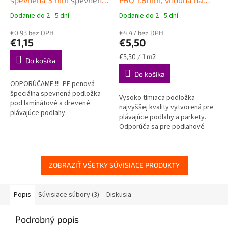
podložka pod plávajúce
podlahové vykurovanie
Dodanie do 2 - 5 dní
Dodanie do 2 - 5 dní
Priemerné
Priemerné
podlahy
Vysokokvalitná podložka
hodnotenie
hodnotenie
€0,93 bez DPH
pod plávajúce podlahy
€4,47 bez DPH
produktu
produktu
€1,15
€5,50
je
je
4,7
5,0
Jednotková
€5,50 / 1 m2
Do košíka
z
z
cena:
Do košíka
5
5
ODPORÚČAME !!! PE penová
hviezdičiek.
hviezdičiek.
špeciálna spevnená podložka
Vysoko tlmiaca podložka
pod laminátové a drevené
najvyššej kvality vytvorená pre
plávajúce podlahy.
plávajúce podlahy a parkety.
Odporúča sa pre podlahové
vykurovanie. Tepelný odpor len
0,008 m2K/W.
ZOBRAZIŤ VŠETKY SÚVISIACE PRODUKTY
Popis
Súvisiace súbory (3)
Diskusia
Podrobný popis