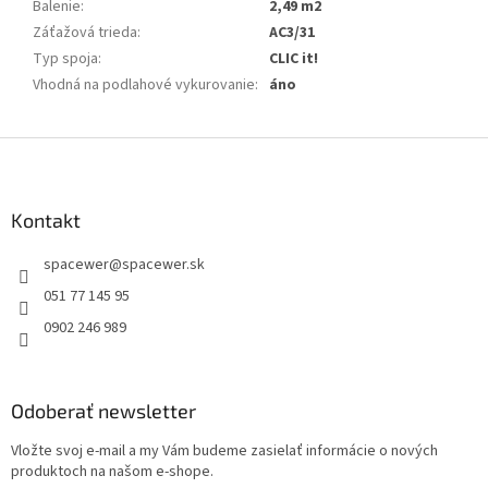
Balenie
:
2,49 m2
Záťažová trieda
:
AC3/31
Typ spoja
:
CLIC it!
Vhodná na podlahové vykurovanie
:
áno
Z
á
p
ä
Kontakt
t
spacewer
@
spacewer.sk
i
e
051 77 145 95
0902 246 989
Odoberať newsletter
Vložte svoj e-mail a my Vám budeme zasielať informácie o nových
produktoch na našom e-shope.