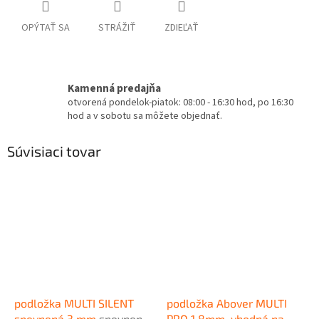
OPÝTAŤ SA
STRÁŽIŤ
ZDIEĽAŤ
Kamenná predajňa
otvorená pondelok-piatok: 08:00 - 16:30 hod, po 16:30
hod a v sobotu sa môžete objednať.
Súvisiaci tovar
podložka MULTI SILENT
podložka Abover MULTI
spevnená 3 mm
spevnená
PRO 1.8mm, vhodná na