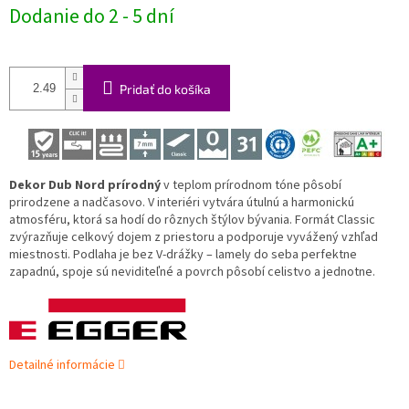
Jednotková
Dodanie do 2 - 5 dní
cena:
Pridať do košíka
Dekor Dub Nord prírodný
v teplom prírodnom tóne pôsobí
prirodzene a nadčasovo. V interiéri vytvára útulnú a harmonickú
atmosféru, ktorá sa hodí do rôznych štýlov bývania. Formát Classic
zvýrazňuje celkový dojem z priestoru a podporuje vyvážený vzhľad
miestnosti. Podlaha je bez V-drážky – lamely do seba perfektne
zapadnú, spoje sú neviditeľné a povrch pôsobí celistvo a jednotne.
Detailné informácie