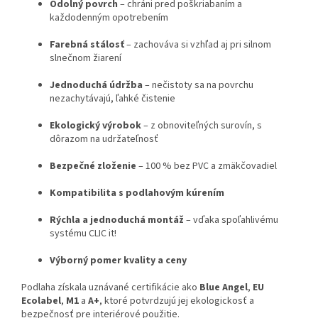
Odolný povrch
– chráni pred poškriabaním a
každodenným opotrebením
Farebná stálosť
– zachováva si vzhľad aj pri silnom
slnečnom žiarení
Jednoduchá údržba
– nečistoty sa na povrchu
nezachytávajú, ľahké čistenie
Ekologický výrobok
– z obnoviteľných surovín, s
dôrazom na udržateľnosť
Bezpečné zloženie
– 100 % bez PVC a zmäkčovadiel
Kompatibilita s podlahovým kúrením
Rýchla a jednoduchá montáž
– vďaka spoľahlivému
systému CLIC it!
Výborný pomer kvality a ceny
Podlaha získala uznávané certifikácie ako
Blue Angel
,
EU
Ecolabel
,
M1
a
A+
, ktoré potvrdzujú jej ekologickosť a
bezpečnosť pre interiérové použitie.