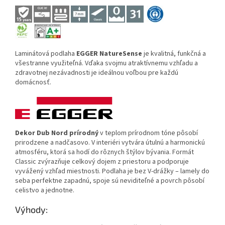
Laminátová podlaha
EGGER NatureSense
je kvalitná, funkčná a
všestranne využiteľná. Vďaka svojmu atraktívnemu vzhľadu a
zdravotnej nezávadnosti je ideálnou voľbou pre každú
domácnosť.
Dekor Dub Nord prírodný
v teplom prírodnom tóne pôsobí
prirodzene a nadčasovo. V interiéri vytvára útulnú a harmonickú
atmosféru, ktorá sa hodí do rôznych štýlov bývania. Formát
Classic zvýrazňuje celkový dojem z priestoru a podporuje
vyvážený vzhľad miestnosti. Podlaha je bez V-drážky – lamely do
seba perfektne zapadnú, spoje sú neviditeľné a povrch pôsobí
celistvo a jednotne.
Výhody: