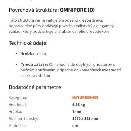
Povrchová štruktúra:
OMNIPORE (O)
Táto štruktúra verne imituje prirodzenú kresbu dreva.
Nepravidelné póry dodávajú povrchu realistický a elegantný
vzhľad, ktorý podčiarkuje charakter daného drevodekoru.
Technické údaje:
Hrúbka:
7 mm
Trieda záťaže:
31 – vhodná do obytných priestorov s
bežným používaním, prípadne do komerčných miestností
s nízkou záťažou
Dodatočné parametre
Kategória
:
NATURESENSE
Hmotnosť
:
6.58 kg
Hrúbka
:
7mm
Rozmer 1 dosky
:
1292 x 193 mm
V - drážka
:
nie