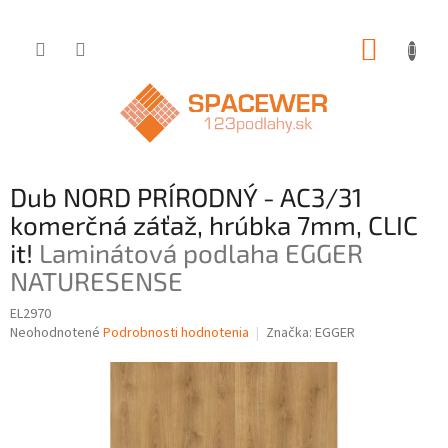
Prejsť
NÁKUP
na
obsah
KOŠÍK
Dub NORD PRÍRODNÝ - AC3/31
komerčná záťaž, hrúbka 7mm, CLIC
it!
Laminátová podlaha EGGER
NATURESENSE
EL2970
Priemerné
Neohodnotené
Podrobnosti hodnotenia
Značka:
EGGER
hodnotenie
produktu
je
0,0
z
5