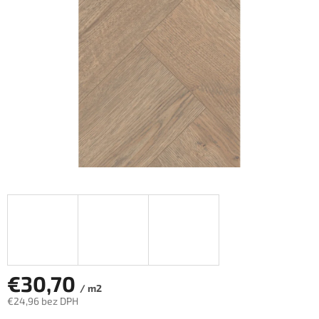
hviezdičiek.
€30,70
/ m2
€24,96 bez DPH