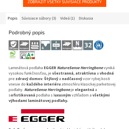
ZOBRAZIŤ VŠETKY SÚVISIACE PRODUKTY
Popis
Súvisiace súbory (3)
Videá (1)
Diskusia
Podrobný popis
Laminátová podlaha
EGGER
NatureSense
Herringbone
vyniká
vysokou funkčnosťou, je
všestranná
,
atraktívna
a
vhodná
pre
zdravý domov
.
Štýlový
a
nadčasový
vzor rybej kosti
vnesie do
každého interiéru
atmosféru klasickej parketovej
podlahy.
NatureSense Herringbone
je
elegantná
a
s
ofistikovaná
podlaha s l
uxusným
vzhľadom a
všetkými
výhodami laminátovej podlahy.