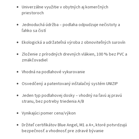
Univerzálne využitie v obytných aj komerčných
priestoroch
Jednoduchá údržba – podlaha odpudzuje nečistoty a
ľahko sa čistí
Ekologická a udržateľná výroba z obnoviteľných surovín
Zloženie z prírodných drevných vlákien, 100 % bez PVC a
zmäkčovadiel
Vhodná na podlahové vykurovanie
Osvedčený a patentovaný inštalačný systém UNIZIP
Jeden typ podlahovej dosky – vhodný na ľavú aj pravú
stranu, bez potreby triedenia A/B
Vynikajúci pomer cena/výkon
Držiteľ certifikátov Blue Angel, M1 a A+, ktoré potvrdzujú
bezpečnosť a vhodnosť pre zdravé bývanie