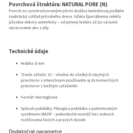
Povrchová štruktúra: NATURAL PORE (N)
Povrch so synchronizovanými pórmi dodáva laminátovej podlahe
realistický vzhľad prírodného dreva. Vďaka špeciálnemu reliéfu
pôsobia dekory autenticky – od jemnej textúry až po výrazné
opracovanie ako z píly.
Technické údaje
Hrúbka: 8 mm
Trieda záťaže: 32 – vhodná do všetkých obytných
priestorov s intenzívnym používaním aj do komerčných
priestorov s bežným zaťažením
Formát: Herringbone
Spôsob pokládky: Plávajúca pokládka s patentovaným
systémom UNIZIP – jednoduchá montáž bez nutnosti
rozlišovania ľavých a pravých dosiek
Dodatočné parametre