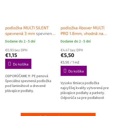
podložka MULTI SILENT
podložka Abover MULTI
spevnená 3 mm
spevnená
PRO 1.8mm, vhodná na
podložka pod plávajúce
podlahové vykurovanie
Dodanie do 2 - 5 dní
Dodanie do 2 - 5 dní
Priemerné
Priemerné
podlahy
Vysokokvalitná podložka
hodnotenie
hodnotenie
€0,93 bez DPH
pod plávajúce podlahy
€4,47 bez DPH
produktu
produktu
€1,15
€5,50
je
je
4,7
5,0
Jednotková
€5,50 / 1 m2
Do košíka
z
z
cena:
Do košíka
5
5
ODPORÚČAME !!! PE penová
hviezdičiek.
hviezdičiek.
špeciálna spevnená podložka
Vysoko tlmiaca podložka
pod laminátové a drevené
najvyššej kvality vytvorená pre
plávajúce podlahy.
plávajúce podlahy a parkety.
Odporúča sa pre podlahové
vykurovanie. Tepelný odpor len
0,008 m2K/W.