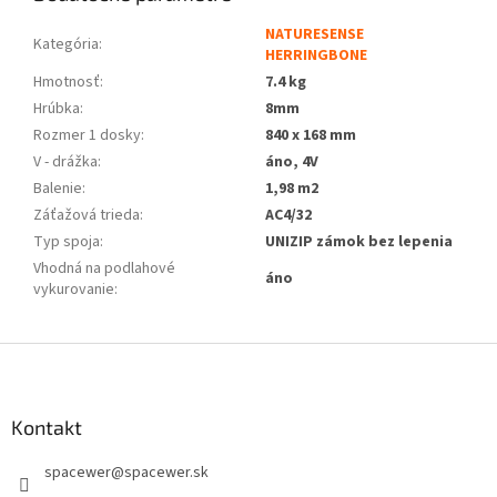
NATURESENSE
Kategória
:
HERRINGBONE
Hmotnosť
:
7.4 kg
Hrúbka
:
8mm
Rozmer 1 dosky
:
840 x 168 mm
V - drážka
:
áno, 4V
Balenie
:
1,98 m2
Záťažová trieda
:
AC4/32
Typ spoja
:
UNIZIP zámok bez lepenia
Vhodná na podlahové
áno
vykurovanie
:
Z
á
p
ä
Kontakt
t
spacewer
@
spacewer.sk
i