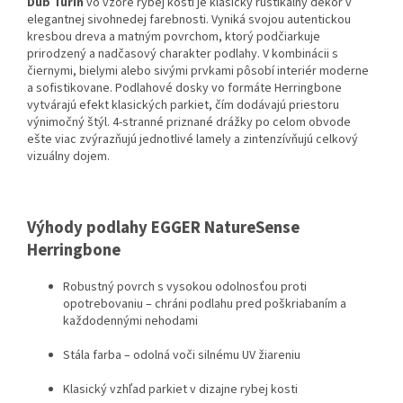
Dub Turín
vo vzore rybej kosti je klasický rustikálny dekor v
elegantnej sivohnedej farebnosti. Vyniká svojou autentickou
kresbou dreva a matným povrchom, ktorý podčiarkuje
prirodzený a nadčasový charakter podlahy. V kombinácii s
čiernymi, bielymi alebo sivými prvkami pôsobí interiér moderne
a sofistikovane. Podlahové dosky vo formáte Herringbone
vytvárajú efekt klasických parkiet, čím dodávajú priestoru
výnimočný štýl. 4-stranné priznané drážky po celom obvode
ešte viac zvýrazňujú jednotlivé lamely a zintenzívňujú celkový
vizuálny dojem.
Výhody podlahy EGGER NatureSense
Herringbone
Robustný povrch s vysokou odolnosťou proti
opotrebovaniu – chráni podlahu pred poškriabaním a
každodennými nehodami
Stála farba – odolná voči silnému UV žiareniu
Klasický vzhľad parkiet v dizajne rybej kosti