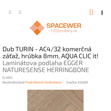
Prejsť
NÁKUP
na
obsah
KOŠÍK
Dub TURIN - AC4/32 komerčná
záťaž, hrúbka 8mm, AQUA CLIC it!
Laminátova podlaha EGGER
NATURESENSE HERRINGBONE
EL3052
Priemerné
Neohodnotené
Podrobnosti hodnotenia
Značka:
EGGER
hodnotenie
produktu
je
0,0
z
5