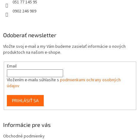
e
051 77 145 95
0902 246 989
Odoberať newsletter
Vložte svoj e-mail a my Vám budeme zasielať informácie o nových
produktoch na našom e-shope.
Email
Vložením e-mailu súhlasíte s
podmienkami ochrany osobných
údajov
PRIHLÁSIŤ SA
Informácie pre vás
Obchodné podmienky