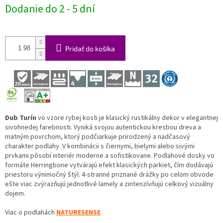
Jednotková
Dodanie do 2 - 5 dní
cena:
Pridať do košíka
Dub Turín
vo vzore rybej kosti je klasický rustikálny dekor v elegantnej
sivohnedej farebnosti. Vyniká svojou autentickou kresbou dreva a
matným povrchom, ktorý podčiarkuje prirodzený a nadčasový
charakter podlahy. V kombinácii s čiernymi, bielymi alebo sivými
prvkami pôsobí interiér moderne a sofistikovane. Podlahové dosky vo
formáte Herringbone vytvárajú efekt klasických parkiet, čím dodávajú
priestoru výnimočný štýl. 4-stranné priznané drážky po celom obvode
ešte viac zvýrazňujú jednotlivé lamely a zintenzívňujú celkový vizuálny
dojem.
Viac o podlahách
NATURESENSE