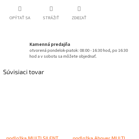
OPÝTAŤ SA
STRÁŽIŤ
ZDIEĽAŤ
Kamenná predajňa
otvorená pondelok-piatok: 08:00 - 16:30 hod, po 16:30
hod a v sobotu sa môžete objednať.
Súvisiaci tovar
podložka MULTI SILENT
podložka Abover MULTI