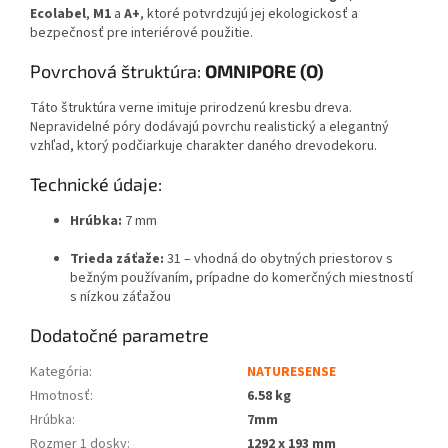
Ecolabel
,
M1
a
A+
, ktoré potvrdzujú jej ekologickosť a
bezpečnosť pre interiérové použitie.
Povrchová štruktúra:
OMNIPORE (O)
Táto štruktúra verne imituje prirodzenú kresbu dreva.
Nepravidelné póry dodávajú povrchu realistický a elegantný
vzhľad, ktorý podčiarkuje charakter daného drevodekoru.
Technické údaje:
Hrúbka:
7 mm
Trieda záťaže:
31 – vhodná do obytných priestorov s
bežným používaním, prípadne do komerčných miestností
s nízkou záťažou
Dodatočné parametre
Kategória
:
NATURESENSE
Hmotnosť
:
6.58 kg
Hrúbka
:
7mm
Rozmer 1 dosky
:
1292 x 193 mm