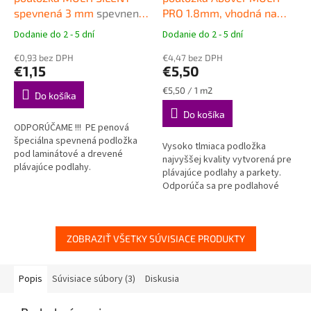
spevnená 3 mm
spevnená
PRO 1.8mm, vhodná na
podložka pod plávajúce
podlahové vykurovanie
Dodanie do 2 - 5 dní
Dodanie do 2 - 5 dní
Priemerné
Priemerné
podlahy
Vysokokvalitná podložka
hodnotenie
hodnotenie
€0,93 bez DPH
pod plávajúce podlahy
€4,47 bez DPH
produktu
produktu
€1,15
€5,50
je
je
4,7
5,0
Jednotková
€5,50 / 1 m2
Do košíka
z
z
cena:
Do košíka
5
5
ODPORÚČAME !!! PE penová
hviezdičiek.
hviezdičiek.
špeciálna spevnená podložka
Vysoko tlmiaca podložka
pod laminátové a drevené
najvyššej kvality vytvorená pre
plávajúce podlahy.
plávajúce podlahy a parkety.
Odporúča sa pre podlahové
vykurovanie. Tepelný odpor len
0,008 m2K/W.
ZOBRAZIŤ VŠETKY SÚVISIACE PRODUKTY
Popis
Súvisiace súbory (3)
Diskusia