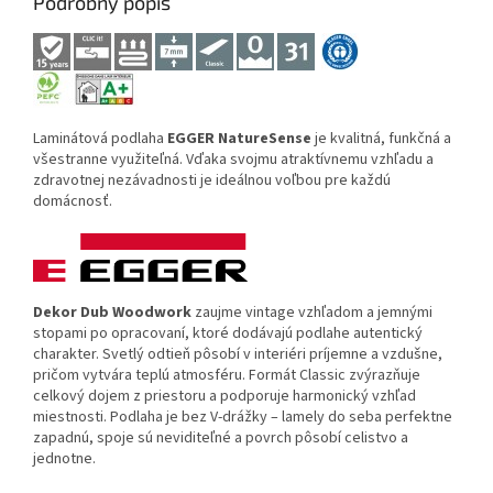
Podrobný popis
Laminátová podlaha
EGGER NatureSense
je kvalitná, funkčná a
všestranne využiteľná. Vďaka svojmu atraktívnemu vzhľadu a
zdravotnej nezávadnosti je ideálnou voľbou pre každú
domácnosť.
Dekor Dub Woodwork
zaujme vintage vzhľadom a jemnými
stopami po opracovaní, ktoré dodávajú podlahe autentický
charakter. Svetlý odtieň pôsobí v interiéri príjemne a vzdušne,
pričom vytvára teplú atmosféru. Formát Classic zvýrazňuje
celkový dojem z priestoru a podporuje harmonický vzhľad
miestnosti. Podlaha je bez V-drážky – lamely do seba perfektne
zapadnú, spoje sú neviditeľné a povrch pôsobí celistvo a
jednotne.