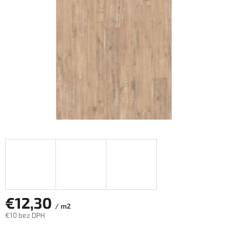
hviezdičiek.
€12,30
/ m2
€10 bez DPH