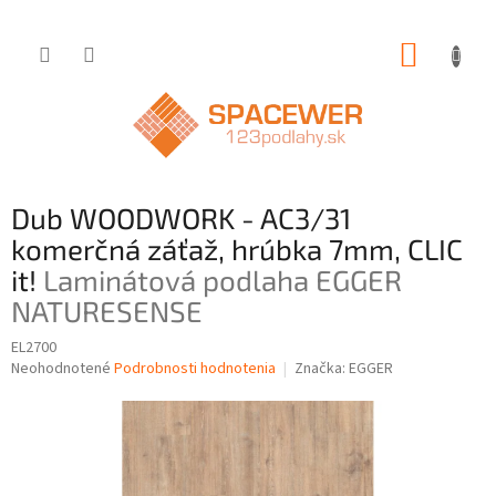
Prejsť
NÁKUP
na
obsah
KOŠÍK
Dub WOODWORK - AC3/31
komerčná záťaž, hrúbka 7mm, CLIC
it!
Laminátová podlaha EGGER
NATURESENSE
EL2700
Priemerné
Neohodnotené
Podrobnosti hodnotenia
Značka:
EGGER
hodnotenie
produktu
je
0,0
z
5