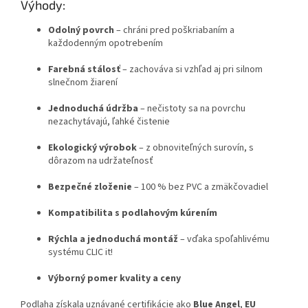
Výhody:
Odolný povrch
– chráni pred poškriabaním a
každodenným opotrebením
Farebná stálosť
– zachováva si vzhľad aj pri silnom
slnečnom žiarení
Jednoduchá údržba
– nečistoty sa na povrchu
nezachytávajú, ľahké čistenie
Ekologický výrobok
– z obnoviteľných surovín, s
dôrazom na udržateľnosť
Bezpečné zloženie
– 100 % bez PVC a zmäkčovadiel
Kompatibilita s podlahovým kúrením
Rýchla a jednoduchá montáž
– vďaka spoľahlivému
systému CLIC it!
Výborný pomer kvality a ceny
Podlaha získala uznávané certifikácie ako
Blue Angel
,
EU