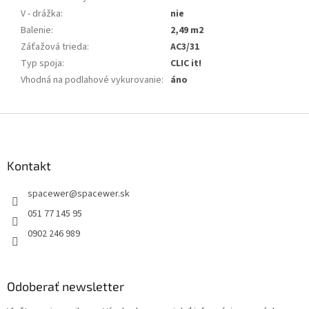
V - drážka
:
nie
Balenie
:
2,49 m2
Záťažová trieda
:
AC3/31
Typ spoja
:
CLIC it!
Vhodná na podlahové vykurovanie
:
áno
Z
á
p
ä
Kontakt
t
spacewer
@
spacewer.sk
i
e
051 77 145 95
0902 246 989
Odoberať newsletter