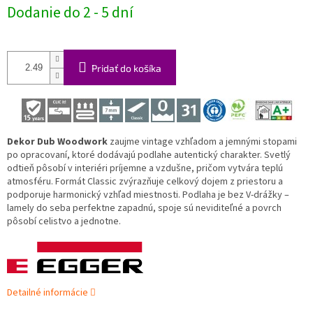
Jednotková
Dodanie do 2 - 5 dní
cena:
Pridať do košíka
Dekor Dub Woodwork
zaujme vintage vzhľadom a jemnými stopami
po opracovaní, ktoré dodávajú podlahe autentický charakter. Svetlý
odtieň pôsobí v interiéri príjemne a vzdušne, pričom vytvára teplú
atmosféru. Formát Classic zvýrazňuje celkový dojem z priestoru a
podporuje harmonický vzhľad miestnosti. Podlaha je bez V-drážky –
lamely do seba perfektne zapadnú, spoje sú neviditeľné a povrch
pôsobí celistvo a jednotne.
Detailné informácie