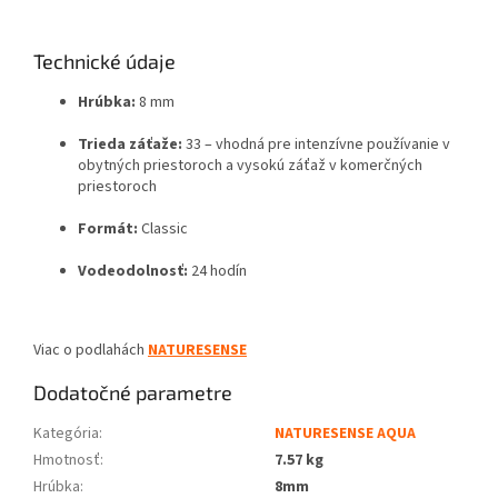
Technické údaje
Hrúbka:
8 mm
Trieda záťaže:
33 – vhodná pre intenzívne používanie v
obytných priestoroch a vysokú záťaž v komerčných
priestoroch
Formát:
Classic
Vodeodolnosť:
24 hodín
Viac o podlahách
NATURESENSE
Dodatočné parametre
Kategória
:
NATURESENSE AQUA
Hmotnosť
:
7.57 kg
Hrúbka
:
8mm