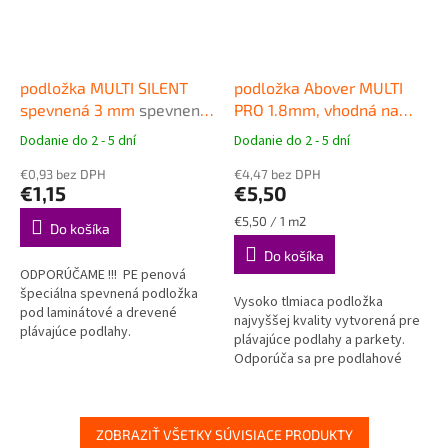
podložka MULTI SILENT
podložka Abover MULTI
spevnená 3 mm
spevnená
PRO 1.8mm, vhodná na
podložka pod plávajúce
podlahové vykurovanie
Dodanie do 2 - 5 dní
Dodanie do 2 - 5 dní
Priemerné
Priemerné
podlahy
Vysokokvalitná podložka
hodnotenie
hodnotenie
€0,93 bez DPH
pod plávajúce podlahy
€4,47 bez DPH
produktu
produktu
€1,15
€5,50
je
je
4,7
5,0
Jednotková
€5,50 / 1 m2
Do košíka
z
z
cena:
Do košíka
5
5
ODPORÚČAME !!! PE penová
hviezdičiek.
hviezdičiek.
špeciálna spevnená podložka
Vysoko tlmiaca podložka
pod laminátové a drevené
najvyššej kvality vytvorená pre
plávajúce podlahy.
plávajúce podlahy a parkety.
Odporúča sa pre podlahové
vykurovanie. Tepelný odpor len
0,008 m2K/W.
ZOBRAZIŤ VŠETKY SÚVISIACE PRODUKTY