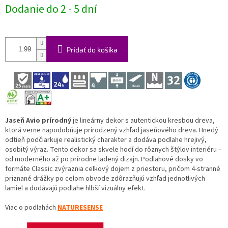
Jednotková
Dodanie do 2 - 5 dní
cena:
Pridať do košíka
Jaseň Avio prírodný
je lineárny dekor s autentickou kresbou dreva,
ktorá verne napodobňuje prirodzený vzhľad jaseňového dreva. Hnedý
odtieň podčiarkuje realistický charakter a dodáva podlahe hrejivý,
osobitý výraz. Tento dekor sa skvele hodí do rôznych štýlov interiéru –
od moderného až po prírodne ladený dizajn. Podlahové dosky vo
formáte Classic zvýraznia celkový dojem z priestoru, pričom 4-stranné
priznané drážky po celom obvode zdôrazňujú vzhľad jednotlivých
lamiel a dodávajú podlahe hlbší vizuálny efekt.
Viac o podlahách
NATURESENSE