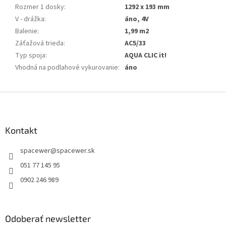
Rozmer 1 dosky
:
1292 x 193 mm
V - drážka
:
áno, 4V
Balenie
:
1,99 m2
Záťažová trieda
:
AC5/33
Typ spoja
:
AQUA CLIC it!
Vhodná na podlahové vykurovanie
:
áno
Z
á
p
ä
Kontakt
t
spacewer
@
spacewer.sk
i
e
051 77 145 95
0902 246 989
Odoberať newsletter