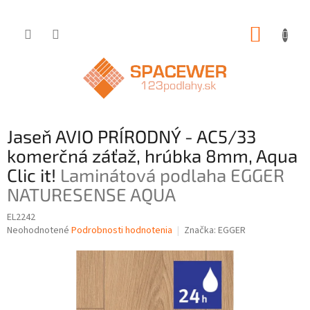
Prejsť
NÁKUP
na
obsah
KOŠÍK
Jaseň AVIO PRÍRODNÝ - AC5/33
komerčná záťaž, hrúbka 8mm, Aqua
Clic it!
Laminátová podlaha EGGER
NATURESENSE AQUA
EL2242
Priemerné
Neohodnotené
Podrobnosti hodnotenia
Značka:
EGGER
hodnotenie
produktu
je
0,0
z
5