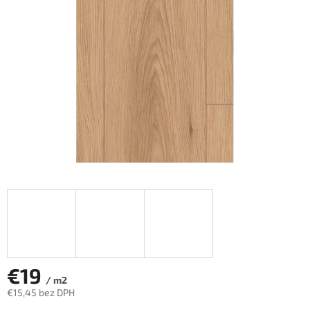
hviezdičiek.
€19
/ m2
€15,45 bez DPH