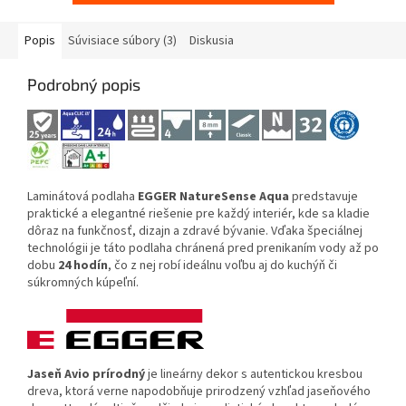
Popis
Súvisiace súbory (3)
Diskusia
Podrobný popis
Laminátová podlaha
EGGER NatureSense Aqua
predstavuje
praktické a elegantné riešenie pre každý interiér, kde sa kladie
dôraz na funkčnosť, dizajn a zdravé bývanie. Vďaka špeciálnej
technológii je táto podlaha chránená pred prenikaním vody až po
dobu
24 hodín
, čo z nej robí ideálnu voľbu aj do kuchýň či
súkromných kúpeľní.
Jaseň Avio prírodný
je lineárny dekor s autentickou kresbou
dreva, ktorá verne napodobňuje prirodzený vzhľad jaseňového