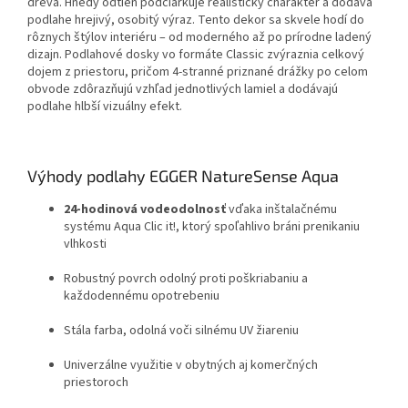
dreva. Hnedý odtieň podčiarkuje realistický charakter a dodáva
podlahe hrejivý, osobitý výraz. Tento dekor sa skvele hodí do
rôznych štýlov interiéru – od moderného až po prírodne ladený
dizajn. Podlahové dosky vo formáte Classic zvýraznia celkový
dojem z priestoru, pričom 4-stranné priznané drážky po celom
obvode zdôrazňujú vzhľad jednotlivých lamiel a dodávajú
podlahe hlbší vizuálny efekt.
Výhody podlahy EGGER NatureSense Aqua
24-hodinová vodeodolnosť
vďaka inštalačnému
systému Aqua Clic it!, ktorý spoľahlivo bráni prenikaniu
vlhkosti
Robustný povrch odolný proti poškriabaniu a
každodennému opotrebeniu
Stála farba, odolná voči silnému UV žiareniu
Univerzálne využitie v obytných aj komerčných
priestoroch