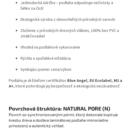
Jednoduchá údržba – podlaha odpudzuje nečistoty a
ľahko sa čistí
Ekologická výroba z obnoviteľných prírodných surovín
Zloženie z prírodných drevných vlákien, 100% bez PVC a
zmäkčovadiel
Vhodná na podlahové vykurovanie
Rýchla a spoľahlivá inštalácia
Vynikajúci pomer cena/výkon
Podlaha je držiteľom certifikátov
Blue Angel, EU Ecolabel, M1 a
A+
, ktoré potvrdzujú jej bezpečnosť a ekologickú nezávadnosť.
Povrchová štruktúra: NATURAL PORE (N)
Povrch so synchronizovanými pórmi, ktorý dokonale kopíruje
kresbu dreva a dodáva laminátovej podlahe mimoriadne
prirodzený a autentický vzhľad.