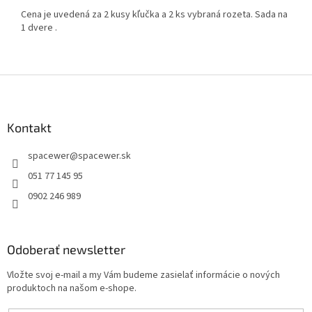
Cena je uvedená za 2 kusy kľučka a 2 ks vybraná rozeta. Sada na
1 dvere .
Z
á
p
ä
Kontakt
t
spacewer
@
spacewer.sk
i
e
051 77 145 95
0902 246 989
Odoberať newsletter
Vložte svoj e-mail a my Vám budeme zasielať informácie o nových
produktoch na našom e-shope.