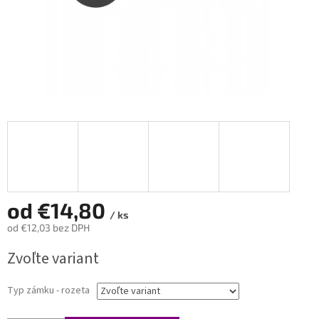
od
€14,80
/ ks
od
€12,03
bez DPH
Jednotková
Zvoľte variant
cena:
Typ zámku - rozeta