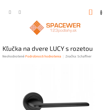
Prejsť
NÁKUP
na
obsah
KOŠÍK
Kľučka na dvere LUCY s rozetou
Priemerné
Neohodnotené
Podrobnosti hodnotenia
Značka:
Schaffner
hodnotenie
produktu
je
0,0
z
5
hviezdičiek.