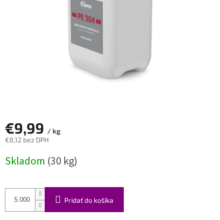
€9,99
/ kg
€8,12 bez DPH
Jednotková
Skladom
(30 kg)
cena:
Pridať do košíka