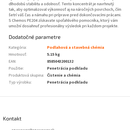
dlhodobú stabilitu a odolnosť. Tento koncentrát je navrhnutý
tak, aby optimalizoval výkonnosť aj na náročných povrchoch, čím
šetrí váš čas a námahu pri príprave pred dokončovacími prácami.
S Chemos PE204 získavate spoľahlivého pomocníka, ktorý vám
umožní dosiahnuť profesionálny výsledok pri každom projekte.
Dodatočné parametre
Kategória
:
Podlahová a stavebná chémia
Hmotnosť
:
5.15 kg
EAN
:
8585043200132
Použitie
:
Penetrácia podkladu
Produktová skupina
:
Čistenie a chémia
Typ výrobku
:
Penetrácia podkladu
Z
á
p
ä
Kontakt
t