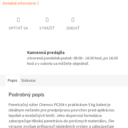
Detailné informácie
OPÝTAŤ SA
STRÁŽIŤ
ZDIEĽAŤ
Kamenná predajňa
otvorená pondelok-piatok: 08:00 - 16:30 hod, po 16:30
hod a v sobotu sa môžete objednať.
Popis
Diskusia
Podrobný popis
Penetračný náter Chemos PE204 v praktickom 5 kg balení je
ideálnym riešením pre predprípravu povrchov pred aplikáciou
lepidiel a nivelačných hmôt. Jeho disperzná formulácia
zabezpečuje hlbokú penetráciu do poréznych materiálov, čím
výrazne zvyšuje priľnavosť následných vrstiev a zabezpečuje