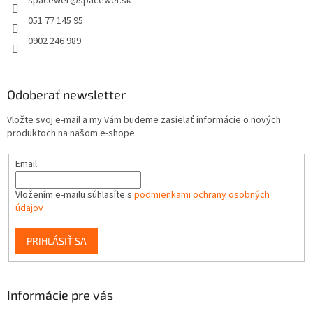
spacewer
@
spacewer.sk
i
e
051 77 145 95
0902 246 989
Odoberať newsletter
Vložte svoj e-mail a my Vám budeme zasielať informácie o nových
produktoch na našom e-shope.
Email
Vložením e-mailu súhlasíte s
podmienkami ochrany osobných
údajov
PRIHLÁSIŤ SA
Informácie pre vás