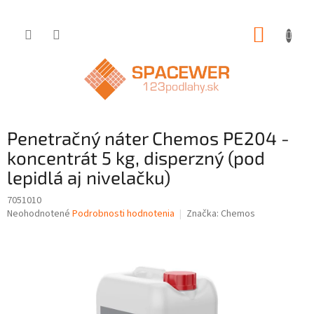
Prejsť
NÁKUP
na
obsah
KOŠÍK
Penetračný náter Chemos PE204 -
koncentrát 5 kg, disperzný (pod
lepidlá aj nivelačku)
7051010
Priemerné
Neohodnotené
Podrobnosti hodnotenia
Značka:
Chemos
hodnotenie
produktu
je
0,0
z
5
hviezdičiek.