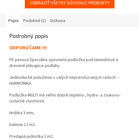
ZOBRAZIŤ VŠETKY SÚVISIACE PRODUKTY
Popis
Podobné (1)
Diskusia
Podrobný popis
ODPORÚČAME !!!
PE penová špeciálna spevnená podložka pod laminátové a
drevené plávajúce podlahy.
Jednoduché položenie v celých neprerušovaných radoch -
HARMONIKA.
Podložka MULTI má veľmi dobré tepelno-, hydro- a zvukovo-
izolačné vlastnosti.
Hrúbka 3 mm,
balenie 12 m2.
Predajná jednotka 1 m2.