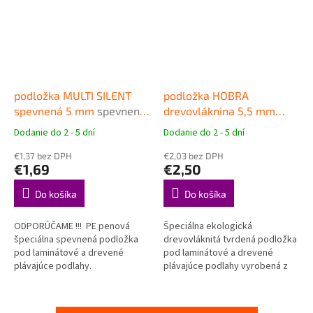
podložka MULTI SILENT
podložka HOBRA
spevnená 5 mm
spevnená
drevovláknina 5,5 mm
podložka pod plávajúce
EKOPOR - podložka pod
Dodanie do 2 - 5 dní
Dodanie do 2 - 5 dní
Priemerné
Priemerné
podlahy
plávajúce podlahy
hodnotenie
hodnotenie
€1,37 bez DPH
€2,03 bez DPH
produktu
produktu
€1,69
€2,50
je
je
4,9
4,3
Do košíka
Do košíka
z
z
5
5
ODPORÚČAME !!! PE penová
Špeciálna ekologická
hviezdičiek.
hviezdičiek.
špeciálna spevnená podložka
drevovláknitá tvrdená podložka
pod laminátové a drevené
pod laminátové a drevené
plávajúce podlahy.
plávajúce podlahy vyrobená z
dreva ihličnatých stromov -
drevovláknina.