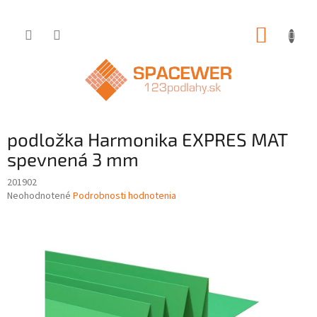
Prejsť
NÁKUP
na
obsah
KOŠÍK
podložka Harmonika EXPRES MAT
spevnená 3 mm
201902
Priemerné
Neohodnotené
Podrobnosti hodnotenia
hodnotenie
produktu
je
0,0
z
5
hviezdičiek.