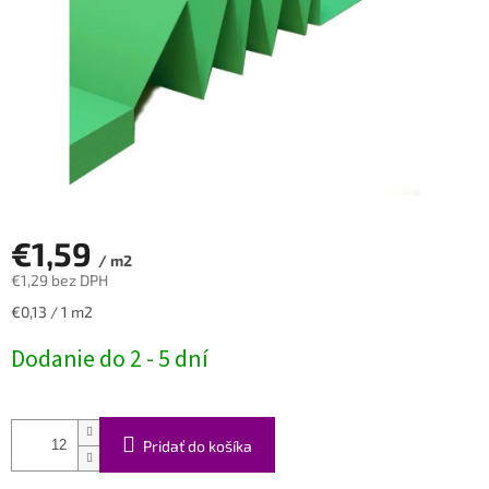
€1,59
/ m2
€1,29 bez DPH
Jednotková
€0,13 / 1 m2
cena:
Dodanie do 2 - 5 dní
Pridať do košíka