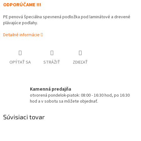
ODPORÚČAME !!!
PE penová špeciálna spevnená podložka pod laminátové a drevené
plávajúce podlahy.
Detailné informácie
OPÝTAŤ SA
STRÁŽIŤ
ZDIEĽAŤ
Kamenná predajňa
otvorená pondelok-piatok: 08:00 - 16:30 hod, po 16:30
hod a v sobotu sa môžete objednať.
Súvisiaci tovar