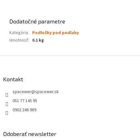
Dodatočné parametre
Kategória
:
Podložky pod podlahy
Hmotnosť
:
0.1 kg
Z
á
p
ä
Kontakt
t
spacewer
@
spacewer.sk
i
e
051 77 145 95
0902 246 989
Odoberať newsletter