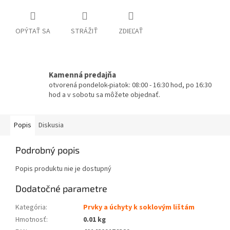
OPÝTAŤ SA
STRÁŽIŤ
ZDIEĽAŤ
Kamenná predajňa
otvorená pondelok-piatok: 08:00 - 16:30 hod, po 16:30
hod a v sobotu sa môžete objednať.
Popis
Diskusia
Podrobný popis
Popis produktu nie je dostupný
Dodatočné parametre
Kategória
:
Prvky a úchyty k soklovým lištám
Hmotnosť
:
0.01 kg