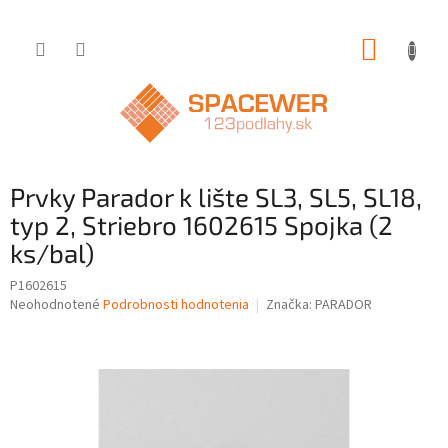
Prejsť
NÁKUP
na
obsah
KOŠÍK
Prvky Parador k lište SL3, SL5, SL18,
typ 2, Striebro 1602615 Spojka (2
ks/bal)
P1602615
Priemerné
Neohodnotené
Podrobnosti hodnotenia
Značka:
PARADOR
hodnotenie
produktu
je
0,0
z
5
hviezdičiek.