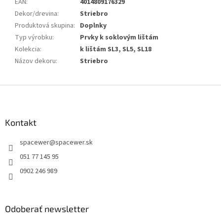
EAN
:
4014809176329
Dekor/drevina
:
Striebro
Produktová skupina
:
Doplnky
Typ výrobku
:
Prvky k soklovým lištám
Kolekcia
:
k lištám SL3, SL5, SL18
Názov dekoru
:
Striebro
Z
á
p
ä
Kontakt
t
spacewer
@
spacewer.sk
i
e
051 77 145 95
0902 246 989
Odoberať newsletter