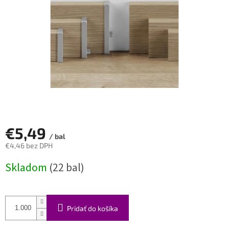
€5,49
/ bal
€4,46 bez DPH
Jednotková
Skladom
(22 bal)
cena:
Pridať do košíka