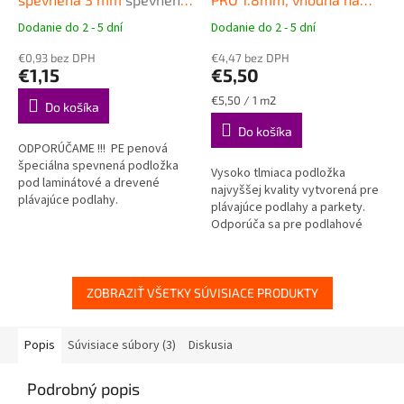
podložka pod plávajúce
podlahové vykurovanie
Dodanie do 2 - 5 dní
Dodanie do 2 - 5 dní
Priemerné
Priemerné
podlahy
Vysokokvalitná podložka
hodnotenie
hodnotenie
€0,93 bez DPH
pod plávajúce podlahy
€4,47 bez DPH
produktu
produktu
€1,15
€5,50
je
je
4,7
5,0
Jednotková
€5,50 / 1 m2
Do košíka
z
z
cena:
Do košíka
5
5
ODPORÚČAME !!! PE penová
hviezdičiek.
hviezdičiek.
špeciálna spevnená podložka
Vysoko tlmiaca podložka
pod laminátové a drevené
najvyššej kvality vytvorená pre
plávajúce podlahy.
plávajúce podlahy a parkety.
Odporúča sa pre podlahové
vykurovanie. Tepelný odpor len
0,008 m2K/W.
ZOBRAZIŤ VŠETKY SÚVISIACE PRODUKTY
Popis
Súvisiace súbory (3)
Diskusia
Podrobný popis