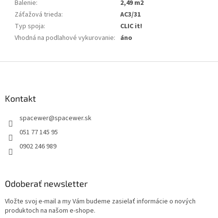
Balenie
:
2,49 m2
Záťažová trieda
:
AC3/31
Typ spoja
:
CLIC it!
Vhodná na podlahové vykurovanie
:
áno
Z
á
p
ä
Kontakt
t
spacewer
@
spacewer.sk
i
e
051 77 145 95
0902 246 989
Odoberať newsletter
Vložte svoj e-mail a my Vám budeme zasielať informácie o nových
produktoch na našom e-shope.