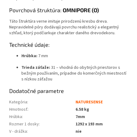
Povrchová štruktúra:
OMNIPORE (O)
Táto štruktúra verne imituje prirodzenú kresbu dreva.
Nepravidelné póry dodávajú povrchu realistický a elegantný
vzhľad, ktorý podčiarkuje charakter daného drevodekoru.
Technické údaje:
Hrúbka:
7 mm
Trieda záťaže:
31 – vhodná do obytných priestorov s
bežným používaním, prípadne do komerčných miestností
s nízkou záťažou
Dodatočné parametre
Kategória
:
NATURESENSE
Hmotnosť
:
6.58 kg
Hrúbka
:
7mm
Rozmer 1 dosky
:
1292 x 193 mm
V - drážka
:
nie