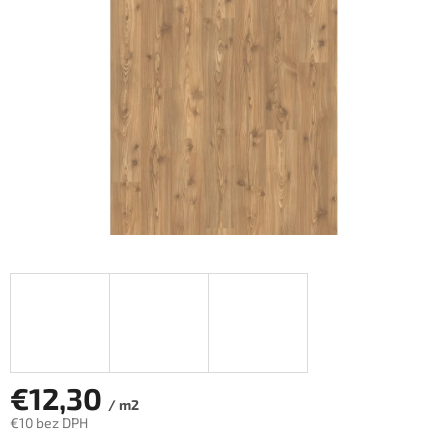
hviezdičiek.
€12,30
/ m2
€10 bez DPH