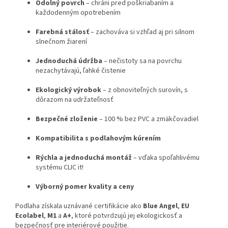
Odolný povrch
– chráni pred poškriabaním a
každodenným opotrebením
Farebná stálosť
– zachováva si vzhľad aj pri silnom
slnečnom žiarení
Jednoduchá údržba
– nečistoty sa na povrchu
nezachytávajú, ľahké čistenie
Ekologický výrobok
– z obnoviteľných surovín, s
dôrazom na udržateľnosť
Bezpečné zloženie
– 100 % bez PVC a zmäkčovadiel
Kompatibilita s podlahovým kúrením
Rýchla a jednoduchá montáž
– vďaka spoľahlivému
systému CLIC it!
Výborný pomer kvality a ceny
Podlaha získala uznávané certifikácie ako
Blue Angel
,
EU
Ecolabel
,
M1
a
A+
, ktoré potvrdzujú jej ekologickosť a
bezpečnosť pre interiérové použitie.