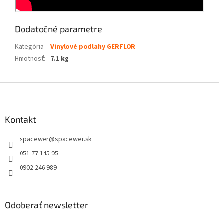
Dodatočné parametre
Kategória
:
Vinylové podlahy GERFLOR
Hmotnosť
:
7.1 kg
Z
á
p
ä
Kontakt
t
spacewer
@
spacewer.sk
i
e
051 77 145 95
0902 246 989
Odoberať newsletter