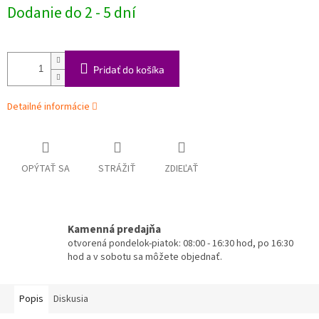
Jednotková
Dodanie do 2 - 5 dní
cena:
Pridať do košíka
Detailné informácie
OPÝTAŤ SA
STRÁŽIŤ
ZDIEĽAŤ
Kamenná predajňa
otvorená pondelok-piatok: 08:00 - 16:30 hod, po 16:30
hod a v sobotu sa môžete objednať.
Popis
Diskusia