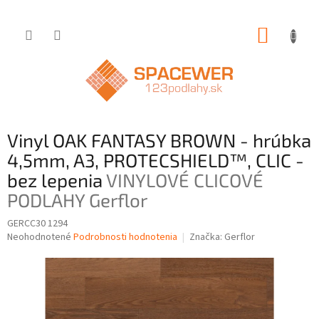
Prejsť
NÁKUP
na
obsah
KOŠÍK
Vinyl OAK FANTASY BROWN - hrúbka
4,5mm, A3, PROTECSHIELD™, CLIC -
bez lepenia
VINYLOVÉ CLICOVÉ
PODLAHY Gerflor
GERCC30 1294
Priemerné
Neohodnotené
Podrobnosti hodnotenia
Značka:
Gerflor
hodnotenie
produktu
je
0,0
z
5