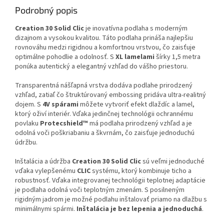
Podrobný popis
Creation 30 Solid Clic
je inovatívna podlaha s moderným
dizajnom a vysokou kvalitou. Táto podlaha prináša najlepšiu
rovnováhu medzi rigidnou a komfortnou vrstvou, čo zaisťuje
optimálne pohodlie a odolnosť. S
XL lamelami
šírky 1,5 metra
ponúka autentický a elegantný vzhľad do vášho priestoru.
Transparentná nášľapná vrstva dodáva podlahe prirodzený
vzhľad, zatiaľ čo štruktúrovaný embossing pridáva ultra-realitný
dojem. S
4V spárami
môžete vytvoriť efekt dlaždíc a lamel,
ktorý oživí interiér. Vďaka jedinčnej technológii ochrannému
povlaku
Protecshield™
má podlaha prirodzený vzhľad a je
odolná voči poškriabaniu a škvrnám, čo zaisťuje jednoduchú
údržbu.
Inštalácia a údržba
Creation 30 Solid Clic
sú veľmi jednoduché
vďaka vylepšenému
CLIC
systému, ktorý kombinuje ticho a
robustnosť. Vďaka integrovanej technológii teplotnej adaptácie
je podlaha odolná voči teplotným zmenám. S posilneným
rigidným jadrom je možné podlahu inštalovať priamo na dlažbu s
minimálnymi spármi.
Inštalácia je bez lepenia a jednoduchá
.