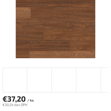
hviezdičiek.
€37,20
/ ks
€30,24 bez DPH