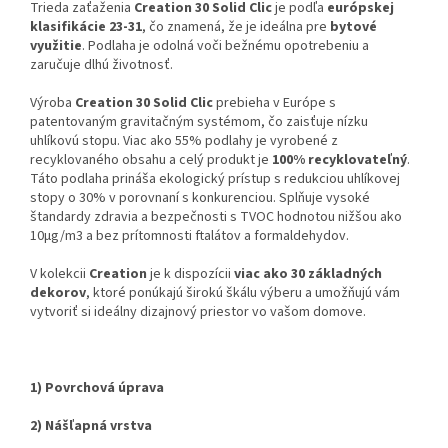
Trieda zaťaženia
Creation 30 Solid Clic
je podľa
európskej
klasifikácie 23-31
, čo znamená, že je ideálna pre
bytové
využitie
. Podlaha je odolná voči bežnému opotrebeniu a
zaručuje dlhú životnosť.
Výroba
Creation 30 Solid Clic
prebieha v Európe s
patentovaným gravitačným systémom, čo zaisťuje nízku
uhlíkovú stopu. Viac ako 55% podlahy je vyrobené z
recyklovaného obsahu a celý produkt je
100% recyklovateľný
.
Táto podlaha prináša ekologický prístup s redukciou uhlíkovej
stopy o 30% v porovnaní s konkurenciou. Splňuje vysoké
štandardy zdravia a bezpečnosti s TVOC hodnotou nižšou ako
10µg/m3 a bez prítomnosti ftalátov a formaldehydov.
V kolekcii
Creation
je k dispozícii
viac ako 30 základných
dekorov
, ktoré ponúkajú širokú škálu výberu a umožňujú vám
vytvoriť si ideálny dizajnový priestor vo vašom domove.
1) Povrchová úprava
2) Nášľapná vrstva