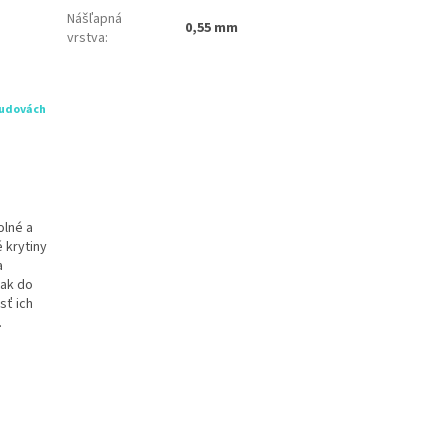
Nášľapná
0,55 mm
vrstva
:
budovách
olné a
 krytiny
a
tak do
sť ich
.