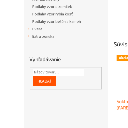
Podlahy vzor stromček
Podlahy vzor rybia kosť
Podlahy vzor betón a kameň
Dvere
Extra ponuka
Súvis
Akci
Vyhľadávanie
HĽADAŤ
Soklo
(FAR
PODLA
Priem
výšk
hodno
plast