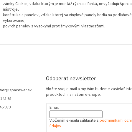
zámky Click in, vďaka ktorým je montáž rýchla a ľahká, nevyžadujú špeci
nástroje,
konštrukcia panelov, vďaka ktorej sa vinylové panely hodia na podlahové
vykurovanie,
povrch panelov s vysokými protišmykovými vlastnosťami.
Odoberať newsletter
Vložte svoj e-mail a my Vám budeme zasielať in
wer
@
spacewer.sk
produktoch na našom e-shope.
 145 95
46 989
Email
Vložením e-mailu súhlasíte s
podmienkami och
údajov