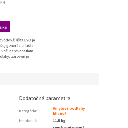
DPH
šíka
.
bvodová) lišta EVO je
všej generácie. Lišta
ká voči nerovnostiam
dlahy, zároveň je
livo pevná a stála.
NÁ
Dodatočné parametre
Vinylové podlahy
Kategória
:
klikové
Hmotnosť
:
11.5 kg
synchronizovaná