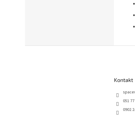
Z
á
p
ä
t
Kontakt
i
e
space
051 77
0902 2