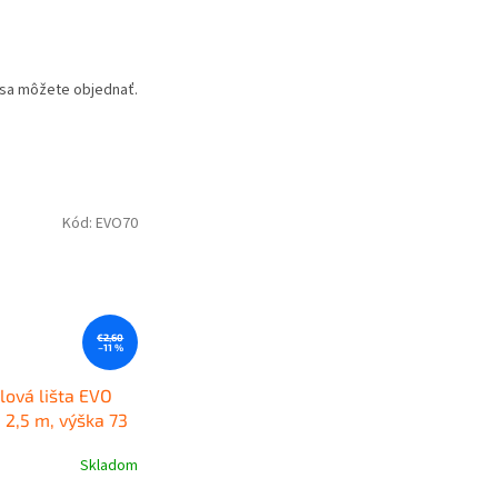
u sa môžete objednať.
Kód:
EVO70
€2,60
–11 %
lová lišta EVO
, 2,5 m, výška 73
itná plastová
Skladom
lišta KORNER EVO
e