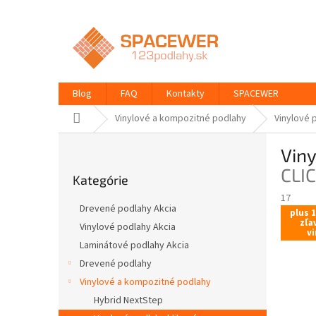
Prejsť
na
obsah
Blog
FAQ
Kontakty
SPACEWER
Domov
Vinylové a kompozitné podlahy
Vinylové 
B
Vin
o
Preskočiť
č
CLI
Kategórie
kategórie
n
17
ý
Drevené podlahy Akcia
plus 
p
zľa
Vinylové podlahy Akcia
a
vi
Laminátové podlahy Akcia
n
e
Drevené podlahy
l
Vinylové a kompozitné podlahy
Hybrid NextStep