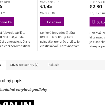
bez DPH
€1,59 bez DPH
€1,87 bez 
ktu
produktu
produktu
LKEN SLK50
5
€1,95
€2,30
je
je
5,0
4,8
ková
Jednotková
Jednotková
 1 m
€1,95 / 1 m
€2,30 / 1 m
z
z
cena:
cena:
5
5
o košíka
Do košíka
Do ko
ičiek.
hviezdičiek.
hviezdičiek
á (obvodová) lišta
Soklová (obvodová) lišta
Soklová (o
EN SLK50 je lišta
DOELLKEN SLK50 je lišta
lišta najno
šej generácie. Lišta je
najnovšej generácie. Lišta je
je elastic
cká voči nerovnostiam
elastická voči nerovnostiam
steny aj po
aj podlahy, zároveň je
steny aj podlahy, zároveň je
však spoľah
oľahlivo pevná a stála....
však spoľahlivo pevná a stála.
VODEODOL
VODEODOLNÁ
s
Súvisiace súbory (2)
Diskusia
robný popis
eodolné vinylové podlahy