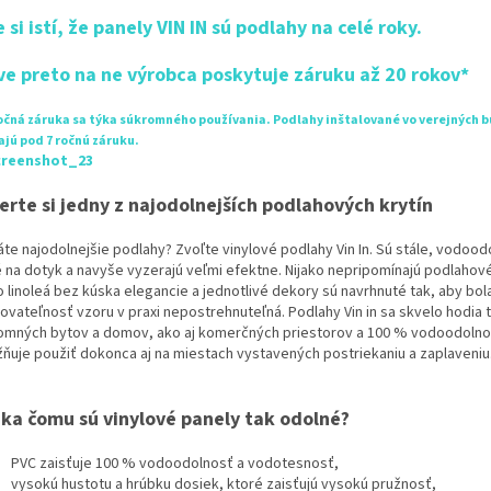
 si istí, že panely VIN IN sú podlahy na celé roky.
ve preto na ne výrobca poskytuje záruku až 20 rokov*
ročná záruka sa týka súkromného používania. Podlahy inštalované vo verejných 
jú pod 7 ročnú záruku.
erte si jedny z najodolnejších podlahových krytín
áte najodolnejšie podlahy? Zvoľte vinylové podlahy Vin In. Sú stále, vodood
é na dotyk a navyše vyzerajú veľmi efektne. Nijako nepripomínajú podlahové
o linoleá bez kúska elegancie a jednotlivé dekory sú navrhnuté tak, aby bol
ovateľnosť vzoru v praxi nepostrehnuteľná. Podlahy Vin in sa skvelo hodia 
omných bytov a domov, ako aj komerčných priestorov a 100 % vodoodolno
ňuje použiť dokonca aj na miestach vystavených postriekaniu a zaplaveniu
ka čomu sú vinylové panely tak odolné?
PVC zaisťuje 100 % vodoodolnosť a vodotesnosť,
vysokú hustotu a hrúbku dosiek, ktoré zaisťujú vysokú pružnosť,