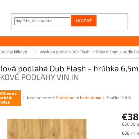
HĽADAŤ
podlahy klikové
Vinylová podlaha Dub Flash - hrúbka 6,5mm s podlož
ylová podlaha Dub Flash - hrúbka 6,5
CKOVÉ PODLAHY VIN IN
10% extra
Priemerné
Neohodnotené
Podrobnosti hodnotenia
Značka:
VIN IN
va kód:
nyl26
hodnotenie
produktu
€3
je
0,0
€30,89 
z
5
Jednotk
€38 / 1 
hviezdičiek.
cena: