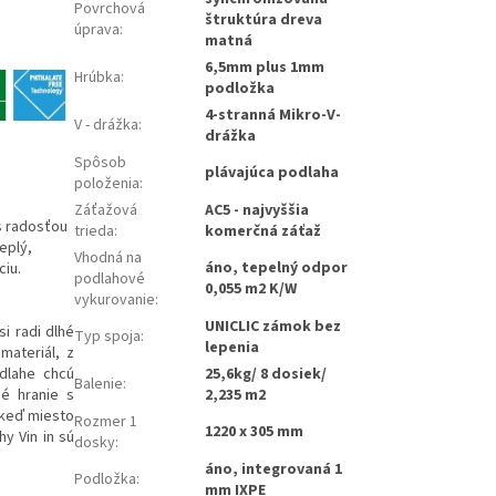
Povrchová
štruktúra dreva
úprava
:
matná
6,5mm plus 1mm
Hrúbka
:
podložka
4-stranná Mikro-V-
V - drážka
:
drážka
Spôsob
plávajúca podlaha
položenia
:
Záťažová
AC5 - najvyššia
s radosťou
trieda
:
komerčná záťaž
eplý,
Vhodná na
áno, tepelný odpor
ciu.
podlahové
0,055 m2 K/W
vykurovanie
:
UNICLIC zámok bez
si radi dlhé
Typ spoja
:
lepenia
materiál, z
odlahe chcú
25,6kg/ 8 dosiek/
Balenie
:
né hranie s
2,235 m2
 keď miesto
Rozmer 1
1220 x 305 mm
y Vin in sú
dosky
:
áno, integrovaná 1
Podložka
:
mm IXPE