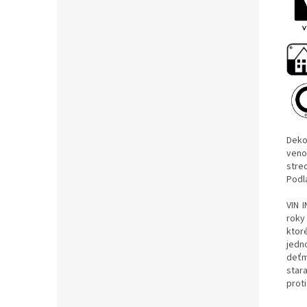
Deko
veno
stre
Podl
VIN 
roky
ktor
jedn
deťm
star
prot