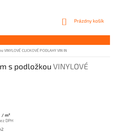
NÁKUPNÝ
Prázdny košík
KOŠÍK
kou
VINYLOVÉ CLICKOVÉ PODLAHY VIN IN
mm s podložkou
VINYLOVÉ
8
/ m²
bez DPH
ová
m2