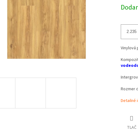
Dodani
Vinylová 
Kompozit
vodeodo
Intergro
Rozmer d
Detailné 
TLAČ