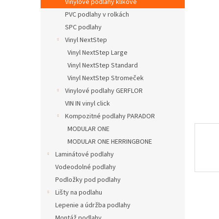
Vinylové podlahy klikové
PVC podlahy v rolkách
SPC podlahy
Vinyl NextStep
Vinyl NextStep Large
Vinyl NextStep Standard
Vinyl NextStep Stromeček
Vinylové podlahy GERFLOR
VIN IN vinyl click
Kompozitné podlahy PARADOR
MODULAR ONE
MODULAR ONE HERRINGBONE
Laminátové podlahy
Vodeodolné podlahy
Podložky pod podlahy
Lišty na podlahu
Lepenie a údržba podlahy
Montáž podlahy