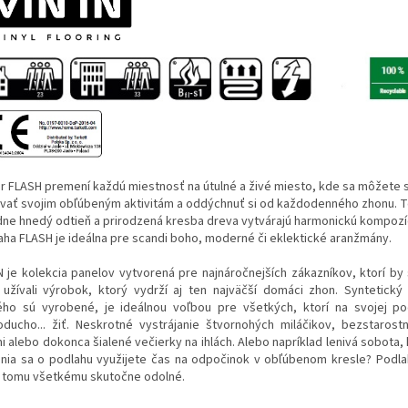
r FLASH premení každú miestnosť na útulné a živé miesto, kde sa môžete 
vať svojim obľúbeným aktivitám a oddýchnuť si od každodenného zhonu. T
dne hnedý odtieň a prirodzená kresba dreva vytvárajú harmonickú kompozí
aha FLASH je ideálna pre scandi boho, moderné či eklektické aranžmány.
IN je kolekcia panelov vytvorená pre najnáročnejších zákazníkov, ktorí by 
 užívali výrobok, ktorý vydrží aj ten najväčší domáci zhon. Syntetický 
ého sú vyrobené, je ideálnou voľbou pre všetkých, ktorí na svojej p
oducho... žiť. Neskrotné vystrájanie štvornohých miláčikov, bezstarost
i alebo dokonca šialené večierky na ihlách. Alebo napríklad lenivá sobota,
ania sa o podlahu využijete čas na odpočinok v obľúbenom kresle? Podlah
i tomu všetkému skutočne odolné.