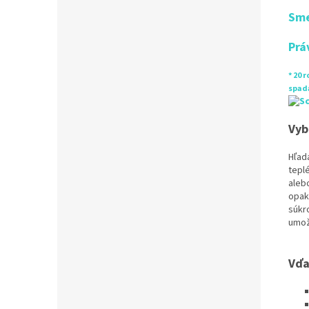
Sme
Prá
* 20 
spada
Vyb
Hľad
tepl
aleb
opak
súkr
umož
Vďa