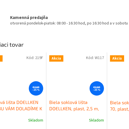
Kamenná predajňa
otvorená pondelok-piatok: 08:00 - 16:30 hod, po 16:30 hod a v sobot
iaci tovar
Kód:
219F
Kód:
W117
a
Akcia
Akcia
€2,60
€2,60
–25 %
–25 %
vá lišta DOELLKEN
Biela soklová lišta
Biela sok
BU VÁM DOLADÍME K
DOELLKEN, plast, 2,5 m,
70, plast
HE), plast, 2,5 m,
výška 50 mm
Kvalitná
mm
Kval
Skladom
Skladom
erné
Priemerné
Priemerné
a 50mm
Kvalitná
plastová soklová lišta
soklová 
tenie
hodnotenie
hodnoteni
ová obvodová lišta
DOELLKEN SLK50