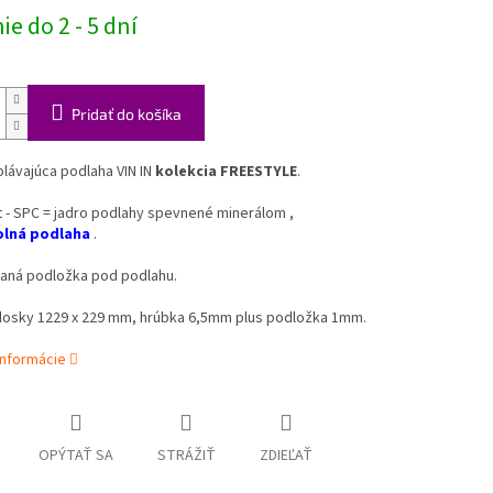
e do 2 - 5 dní
Pridať do košíka
plávajúca podlaha VIN IN
kolekcia FREESTYLE
.
 - SPC = jadro podlahy spevnené minerálom ,
lná
podlaha
.
vaná podložka pod podlahu.
osky 1229 x 229 mm, hrúbka 6,5mm plus podložka 1mm.
informácie
OPÝTAŤ SA
STRÁŽIŤ
ZDIEĽAŤ