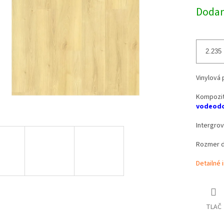
Dodani
Vinylová 
Kompozit
vodeodo
Intergro
Rozmer d
Detailné 
TLAČ