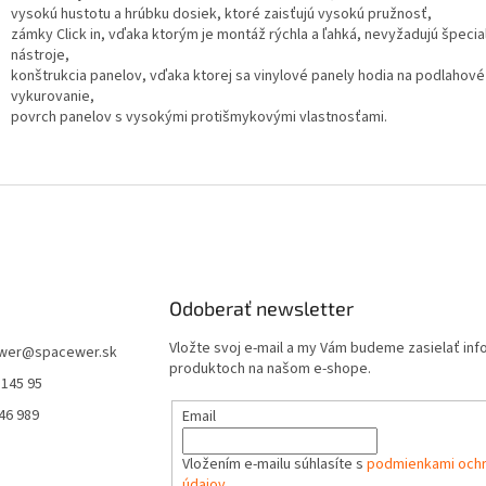
vysokú hustotu a hrúbku dosiek, ktoré zaisťujú vysokú pružnosť,
zámky Click in, vďaka ktorým je montáž rýchla a ľahká, nevyžadujú špeci
nástroje,
konštrukcia panelov, vďaka ktorej sa vinylové panely hodia na podlahové
vykurovanie,
povrch panelov s vysokými protišmykovými vlastnosťami.
Odoberať newsletter
Vložte svoj e-mail a my Vám budeme zasielať in
wer
@
spacewer.sk
produktoch na našom e-shope.
 145 95
46 989
Email
Vložením e-mailu súhlasíte s
podmienkami och
údajov