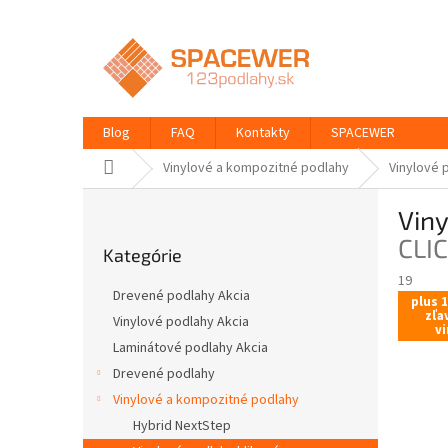
Prejsť
na
obsah
Blog
FAQ
Kontakty
SPACEWER
Domov
Vinylové a kompozitné podlahy
Vinylové 
B
Vin
o
Preskočiť
č
CLI
Kategórie
kategórie
n
19
ý
Drevené podlahy Akcia
plus 
p
zľa
Vinylové podlahy Akcia
a
vi
Laminátové podlahy Akcia
n
e
Drevené podlahy
l
Vinylové a kompozitné podlahy
Hybrid NextStep