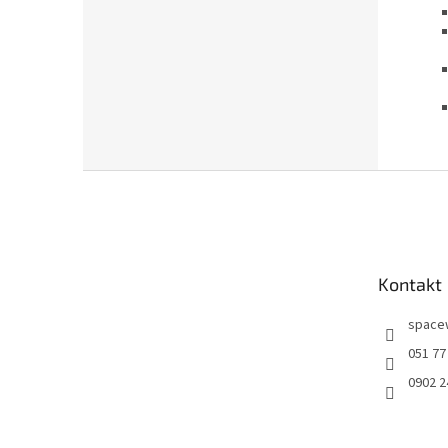
Z
á
p
ä
t
Kontakt
i
e
space
051 77
0902 2