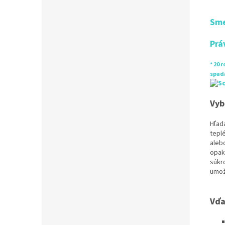
Sme
Prá
* 20 
spada
Vyb
Hľad
tepl
aleb
opak
súkr
umož
Vďa