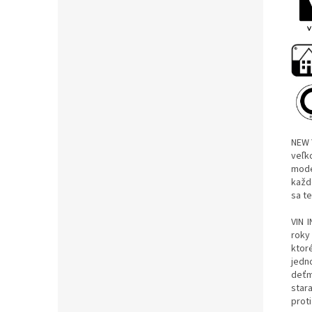
NEW 
veľk
mode
každ
sa te
VIN 
roky
ktor
jedn
deťm
star
prot