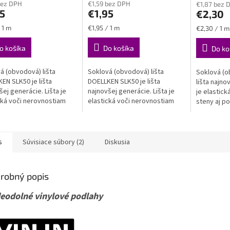
bez DPH
€1,59 bez DPH
€1,87 bez 
ktu
produktu
produktu
LKEN SLK50
5
€1,95
€2,30
je
je
5,0
4,8
ková
Jednotková
Jednotková
 1 m
€1,95 / 1 m
€2,30 / 1 m
z
z
cena:
cena:
5
5
o košíka
Do košíka
Do ko
ičiek.
hviezdičiek.
hviezdičiek
á (obvodová) lišta
Soklová (obvodová) lišta
Soklová (o
EN SLK50 je lišta
DOELLKEN SLK50 je lišta
lišta najno
šej generácie. Lišta je
najnovšej generácie. Lišta je
je elastic
cká voči nerovnostiam
elastická voči nerovnostiam
steny aj po
aj podlahy, zároveň je
steny aj podlahy, zároveň je
však spoľah
oľahlivo pevná a stála....
však spoľahlivo pevná a stála.
VODEODOL
VODEODOLNÁ
s
Súvisiace súbory (2)
Diskusia
robný popis
eodolné vinylové podlahy