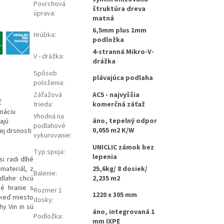
Povrchová
štruktúra dreva
úprava
:
matná
6,5mm plus 1mm
Hrúbka
:
podložka
4-stranná Mikro-V-
V - drážka
:
drážka
Spôsob
plávajúca podlaha
položenia
:
Záťažová
AC5 - najvyššia
ť
trieda
:
komerčná záťaž
náciu
Vhodná na
áno, tepelný odpor
ajú
podlahové
0,055 m2 K/W
ej drsnosti
vykurovanie
:
UNICLIC zámok bez
Typ spoja
:
lepenia
si radi dlhé
materiál, z
25,6kg/ 8 dosiek/
Balenie
:
odlahe chcú
2,235 m2
né hranie s
Rozmer 1
1220 x 305 mm
 keď miesto
dosky
:
y Vin in sú
áno, integrovaná 1
Podložka
:
mm IXPE