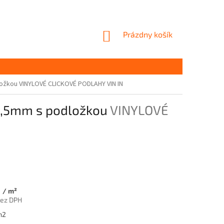
NÁKUPNÝ
Prázdny košík
KOŠÍK
ložkou
VINYLOVÉ CLICKOVÉ PODLAHY VIN IN
 6,5mm s podložkou
VINYLOVÉ
8
/ m²
bez DPH
ová
m2