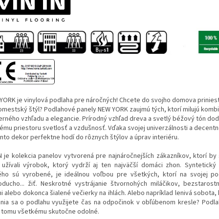
YORK je vinylová podlaha pre náročných! Chcete do svojho domova prinies
omestský štýl? Podlahové panely NEW YORK zaujmú tých, ktorí milujú kombi
rného vzhľadu a elegancie. Prírodný vzhľad dreva a svetlý béžový tón dod
ému priestoru svetlosť a vzdušnosť. Vďaka svojej univerzálnosti a decentn
nto dekor perfektne hodí do rôznych štýlov a úprav interiéru.
IN je kolekcia panelov vytvorená pre najnáročnejších zákazníkov, ktorí by 
 užívali výrobok, ktorý vydrží aj ten najväčší domáci zhon. Syntetický 
ého sú vyrobené, je ideálnou voľbou pre všetkých, ktorí na svojej p
oducho... žiť. Neskrotné vystrájanie štvornohých miláčikov, bezstarost
i alebo dokonca šialené večierky na ihlách. Alebo napríklad lenivá sobota,
ania sa o podlahu využijete čas na odpočinok v obľúbenom kresle? Podlah
i tomu všetkému skutočne odolné.