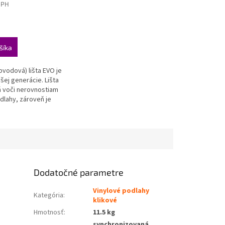
DPH
šíka
.
bvodová) lišta EVO je
všej generácie. Lišta
ká voči nerovnostiam
dlahy, zároveň je
livo pevná a stála.
NÁ
Dodatočné parametre
Vinylové podlahy
Kategória
:
klikové
Hmotnosť
:
11.5 kg
synchronizovaná