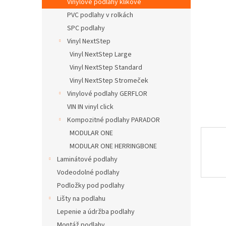
Vinylové podlahy klikové
PVC podlahy v rolkách
SPC podlahy
Vinyl NextStep
Vinyl NextStep Large
Vinyl NextStep Standard
Vinyl NextStep Stromeček
Vinylové podlahy GERFLOR
VIN IN vinyl click
Kompozitné podlahy PARADOR
MODULAR ONE
MODULAR ONE HERRINGBONE
Laminátové podlahy
Vodeodolné podlahy
Podložky pod podlahy
Lišty na podlahu
Lepenie a údržba podlahy
Montáž podlahy