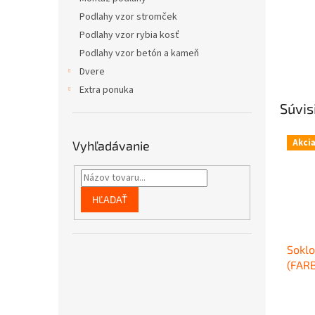
Podlahy vzor stromček
Podlahy vzor rybia kosť
Podlahy vzor betón a kameň
Dvere
Extra ponuka
Súvis
Akci
Vyhľadávanie
HĽADAŤ
Soklo
(FAR
PODLA
Priem
výšk
hodno
plast