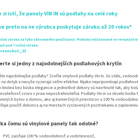
 si istí, že panely VIN IN sú podlahy na celé roky.
ve preto na ne výrobca poskytuje záruku až 20 rokov*
ročná záruka sa týka súkromného používania. Podlahy inštalované vo verejných 
jú pod 7 ročnú záruku.
erte si jedny z najodolnejších podlahových krytín
áte najodolnejšie podlahy? Zvoľte vinylové podlahy Vin In. Sú stále, vodood
é na dotyk a navyše vyzerajú veľmi efektne. Nijako nepripomínajú podlahové
o linoleá bez kúska elegancie a jednotlivé dekory sú navrhnuté tak, aby bol
ovateľnosť vzoru v praxi nepostrehnuteľná. Podlahy Vin in sa skvelo hodia 
omných bytov a domov, ako aj komerčných priestorov a 100 % vodoodolno
ňuje použiť dokonca aj na miestach vystavených postriekaniu a zaplaveniu
ka čomu sú vinylové panely tak odolné?
PVC zaisťuje 100 % vodoodolnosť a vodotesnosť,