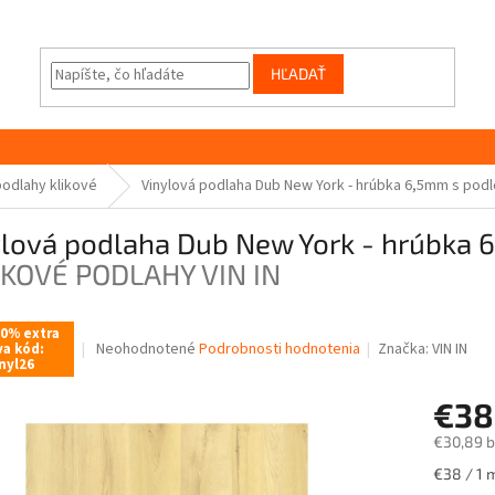
HĽADAŤ
podlahy klikové
Vinylová podlaha Dub New York - hrúbka 6,5mm s pod
ylová podlaha Dub New York - hrúbka
CKOVÉ PODLAHY VIN IN
10% extra
Priemerné
Neohodnotené
Podrobnosti hodnotenia
Značka:
VIN IN
va kód:
nyl26
hodnotenie
produktu
€3
je
0,0
€30,89 
z
5
Jednotk
€38 / 1 
hviezdičiek.
cena: