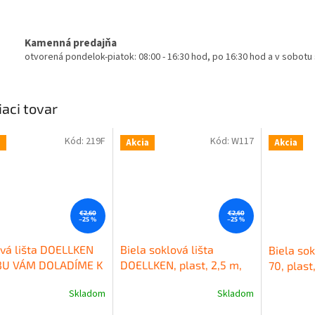
Kamenná predajňa
otvorená pondelok-piatok: 08:00 - 16:30 hod, po 16:30 hod a v sobot
iaci tovar
Kód:
219F
Kód:
W117
a
Akcia
Akcia
€2,60
€2,60
–25 %
–25 %
vá lišta DOELLKEN
Biela soklová lišta
Biela sok
BU VÁM DOLADÍME K
DOELLKEN, plast, 2,5 m,
70, plast
HE), plast, 2,5 m,
výška 50 mm
Kvalitná
mm
Kval
Skladom
Skladom
erné
Priemerné
Priemerné
a 50mm
Kvalitná
plastová soklová lišta
soklová 
tenie
hodnotenie
hodnoteni
ová obvodová lišta
DOELLKEN SLK50