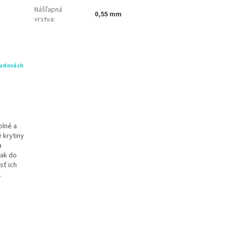
Nášľapná
0,55 mm
vrstva
:
budovách
olné a
 krytiny
a
tak do
sť ich
.