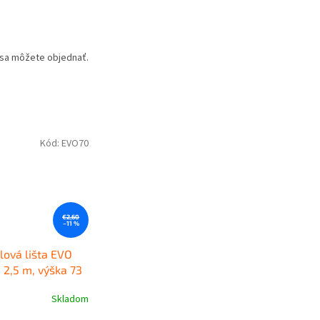
u sa môžete objednať.
Kód:
EVO70
€2,60
–11 %
lová lišta EVO
, 2,5 m, výška 73
itná plastová
Skladom
lišta KORNER EVO
e