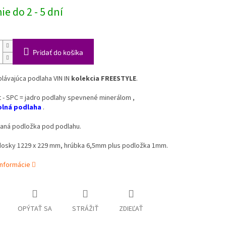
e do 2 - 5 dní
Pridať do košíka
plávajúca podlaha VIN IN
kolekcia FREESTYLE
.
 - SPC = jadro podlahy spevnené minerálom ,
lná
podlaha
.
vaná podložka pod podlahu.
osky 1229 x 229 mm, hrúbka 6,5mm plus podložka 1mm.
informácie
OPÝTAŤ SA
STRÁŽIŤ
ZDIEĽAŤ