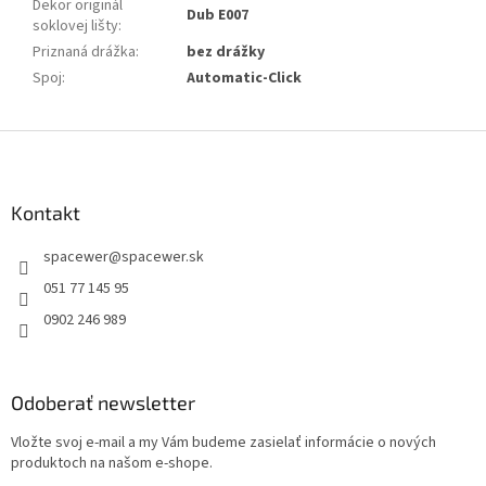
Dekor originál
Dub E007
soklovej lišty
:
Priznaná drážka
:
bez drážky
Spoj
:
Automatic-Click
Z
á
p
ä
Kontakt
t
spacewer
@
spacewer.sk
i
e
051 77 145 95
0902 246 989
Odoberať newsletter
Vložte svoj e-mail a my Vám budeme zasielať informácie o nových
produktoch na našom e-shope.