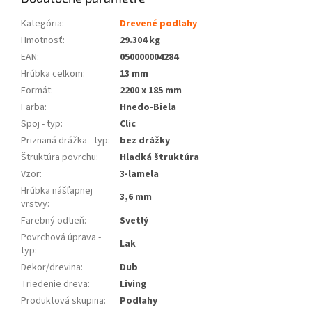
Kategória
:
Drevené podlahy
Hmotnosť
:
29.304 kg
EAN
:
050000004284
Hrúbka celkom
:
13 mm
Formát
:
2200 x 185 mm
Farba
:
Hnedo-Biela
Spoj - typ
:
Clic
Priznaná drážka - typ
:
bez drážky
Štruktúra povrchu
:
Hladká štruktúra
Vzor
:
3-lamela
Hrúbka nášľapnej
3,6 mm
vrstvy
:
Farebný odtieň
:
Svetlý
Povrchová úprava -
Lak
typ
:
Dekor/drevina
:
Dub
Triedenie dreva
:
Living
Produktová skupina
:
Podlahy