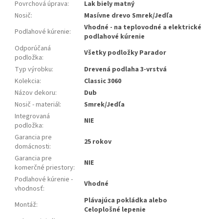
Povrchová úprava
:
Lak biely matný
Nosič
:
Masívne drevo Smrek/Jedľa
Vhodné - na teplovodné a elektrické
Podlahové kúrenie
:
podlahové kúrenie
Odporúčaná
Všetky podložky Parador
podložka
:
Typ výrobku
:
Drevená podlaha 3-vrstvá
Kolekcia
:
Classic 3060
Názov dekoru
:
Dub
Nosič - materiál
:
Smrek/Jedľa
Integrovaná
NIE
podložka
:
Garancia pre
25 rokov
domácnosti
:
Garancia pre
NIE
komerčné priestory
:
Podlahové kúrenie -
Vhodné
vhodnosť
:
Plávajúca pokládka alebo
Montáž
:
Celoplošné lepenie