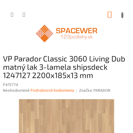
Prejsť
NÁKUP
na
obsah
KOŠÍK
VP Parador Classic 3060 Living Dub
matný lak 3-lamela shipsdeck
1247127 2200x185x13 mm
P475774
Priemerné
Neohodnotené
Podrobnosti hodnotenia
Značka:
PARADOR
hodnotenie
produktu
je
0,0
z
5
hviezdičiek.