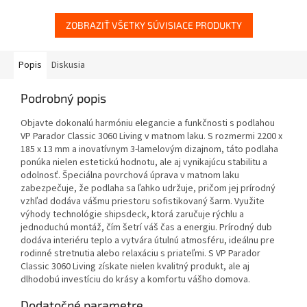
ZOBRAZIŤ VŠETKY SÚVISIACE PRODUKTY
Popis
Diskusia
Podrobný popis
Objavte dokonalú harmóniu elegancie a funkčnosti s podlahou
VP Parador Classic 3060 Living v matnom laku. S rozmermi 2200 x
185 x 13 mm a inovatívnym 3-lamelovým dizajnom, táto podlaha
ponúka nielen estetickú hodnotu, ale aj vynikajúcu stabilitu a
odolnosť. Špeciálna povrchová úprava v matnom laku
zabezpečuje, že podlaha sa ľahko udržuje, pričom jej prírodný
vzhľad dodáva vášmu priestoru sofistikovaný šarm. Využite
výhody technológie shipsdeck, ktorá zaručuje rýchlu a
jednoduchú montáž, čím šetrí váš čas a energiu. Prírodný dub
dodáva interiéru teplo a vytvára útulnú atmosféru, ideálnu pre
rodinné stretnutia alebo relaxáciu s priateľmi. S VP Parador
Classic 3060 Living získate nielen kvalitný produkt, ale aj
dlhodobú investíciu do krásy a komfortu vášho domova.
Dodatočné parametre