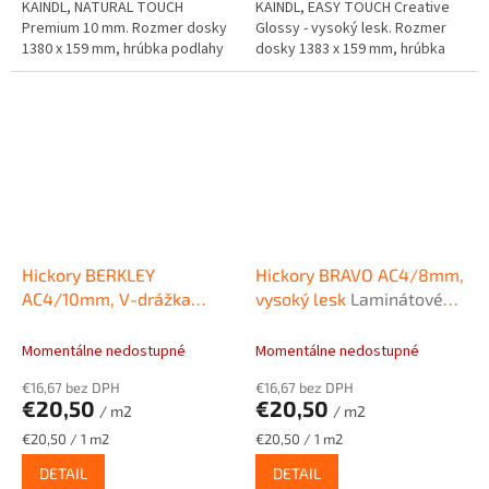
KAINDL, NATURAL TOUCH
KAINDL, EASY TOUCH Creative
Premium 10 mm. Rozmer dosky
Glossy - vysoký lesk. Rozmer
1380 x 159 mm, hrúbka podlahy
dosky 1383 x 159 mm, hrúbka
10mm.
podlahy 8mm.
Hickory BERKLEY
Hickory BRAVO AC4/8mm,
AC4/10mm, V-drážka
vysoký lesk
Laminátové
Laminátové plávajúce
podlahy KAINDL EASY
podlahy KAINDL NATURAL
TOUCH CREATIVE GLOSSY
Momentálne nedostupné
Momentálne nedostupné
TOUCH Premium 10mm
€16,67 bez DPH
€16,67 bez DPH
€20,50
€20,50
/ m2
/ m2
Jednotková
Jednotková
€20,50 / 1 m2
€20,50 / 1 m2
cena:
cena:
DETAIL
DETAIL