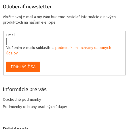
v
Odoberať newsletter
ý
p
Vložte svoj e-mail a my Vám budeme zasielať informácie o nových
i
produktoch na našom e-shope.
s
u
Email
Vložením e-mailu súhlasíte s
podmienkami ochrany osobných
údajov
PRIHLÁSIŤ SA
Informácie pre vás
Obchodné podmienky
Podmienky ochrany osobných údajov
Prihlásenie