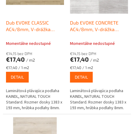
p
o
r
d
o
u
d
k
Dub EVOKE CLASSIC
Dub EVOKE CONCRETE
u
t
AC4/8mm, V-drážka
AC4/8mm, V-drážka
k
o
Laminátové podlahy
Laminátové podlahy
t
v
KAINDL NATURAL TOUCH
KAINDL NATURAL TOUCH
Momentálne nedostupné
Momentálne nedostupné
o
Standard 4V
Standard 4V
€14,15 bez DPH
€14,15 bez DPH
v
€17,40
€17,40
/ m2
/ m2
Jednotková
Jednotková
€17,40 / 1 m2
€17,40 / 1 m2
cena:
cena:
DETAIL
DETAIL
Laminátová plávajúca podlaha
Laminátová plávajúca podlaha
KAINDL, NATURAL TOUCH
KAINDL, NATURAL TOUCH
Standard. Rozmer dosky 1383 x
Standard. Rozmer dosky 1383 x
193 mm, hrúbka podlahy 8mm.
193 mm, hrúbka podlahy 8mm.