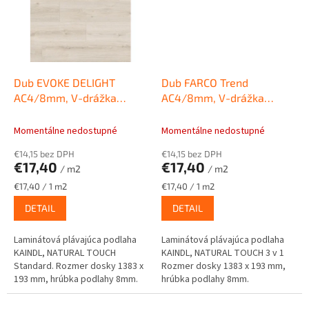
Dub EVOKE DELIGHT
Dub FARCO Trend
AC4/8mm, V-drážka
AC4/8mm, V-drážka
Laminátové podlahy
Laminátová plávajúca
KAINDL NATURAL TOUCH
podlaha KAINDL NATURAL
Momentálne nedostupné
Momentálne nedostupné
Standard 4V
TOUCH 3 v 1
€14,15 bez DPH
€14,15 bez DPH
€17,40
€17,40
/ m2
/ m2
Jednotková
Jednotková
€17,40 / 1 m2
€17,40 / 1 m2
cena:
cena:
DETAIL
DETAIL
Laminátová plávajúca podlaha
Laminátová plávajúca podlaha
KAINDL, NATURAL TOUCH
KAINDL, NATURAL TOUCH 3 v 1
Standard. Rozmer dosky 1383 x
Rozmer dosky 1383 x 193 mm,
193 mm, hrúbka podlahy 8mm.
hrúbka podlahy 8mm.