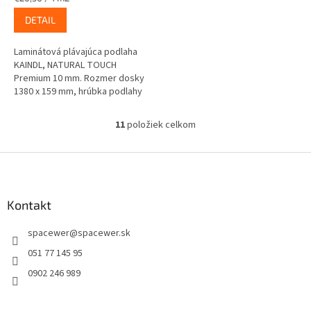
cena:
DETAIL
Laminátová plávajúca podlaha
KAINDL, NATURAL TOUCH
Premium 10 mm. Rozmer dosky
1380 x 159 mm, hrúbka podlahy
10mm.
11
položiek celkom
O
v
l
Z
á
á
d
p
a
ä
Kontakt
c
t
i
spacewer
@
spacewer.sk
i
e
p
e
051 77 145 95
r
0902 246 989
v
k
y