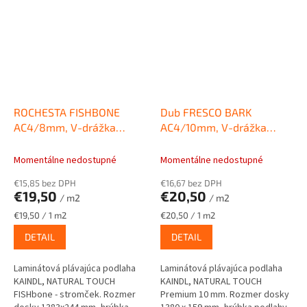
ROCHESTA FISHBONE
Dub FRESCO BARK
AC4/8mm, V-drážka
AC4/10mm, V-drážka
Laminátové podlahy
Laminátové plávajúce
KAINDL NATURAL TOUCH
podlahy KAINDL NATURAL
Momentálne nedostupné
Momentálne nedostupné
WIDE 4V
TOUCH Premium 10mm
€15,85 bez DPH
€16,67 bez DPH
€19,50
€20,50
/ m2
/ m2
Jednotková
Jednotková
€19,50 / 1 m2
€20,50 / 1 m2
cena:
cena:
DETAIL
DETAIL
Laminátová plávajúca podlaha
Laminátová plávajúca podlaha
KAINDL, NATURAL TOUCH
KAINDL, NATURAL TOUCH
FISHbone - stromček. Rozmer
Premium 10 mm. Rozmer dosky