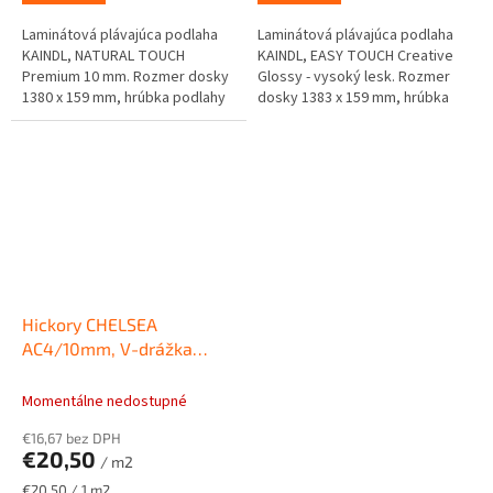
Laminátová plávajúca podlaha
Laminátová plávajúca podlaha
KAINDL, NATURAL TOUCH
KAINDL, EASY TOUCH Creative
Premium 10 mm. Rozmer dosky
Glossy - vysoký lesk. Rozmer
1380 x 159 mm, hrúbka podlahy
dosky 1383 x 159 mm, hrúbka
10mm.
podlahy 8mm.
Hickory CHELSEA
AC4/10mm, V-drážka
Laminátová plávajúca
podlaha KAINDL NATURAL
Momentálne nedostupné
TOUCH Premium 10mm
€16,67 bez DPH
€20,50
/ m2
Jednotková
€20,50 / 1 m2