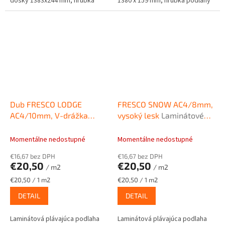
dosky 1383x244 mm, hrúbka
1380 x 159 mm, hrúbka podlahy
podlahy 8mm.
10mm.
Dub FRESCO LODGE
FRESCO SNOW AC4/8mm,
AC4/10mm, V-drážka
vysoký lesk
Laminátové
Laminátové plávajúce
podlahy KAINDL EASY
podlahy KAINDL NATURAL
TOUCH CREATIVE GLOSSY
Momentálne nedostupné
Momentálne nedostupné
TOUCH Premium 10mm
€16,67 bez DPH
€16,67 bez DPH
€20,50
€20,50
/ m2
/ m2
Jednotková
Jednotková
€20,50 / 1 m2
€20,50 / 1 m2
cena:
cena:
DETAIL
DETAIL
Laminátová plávajúca podlaha
Laminátová plávajúca podlaha