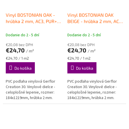
Vinyl BOSTONIAN OAK -
Vinyl BOSTONIAN OAK
hrúbka 2 mm, AC3, PUR+
BEIGE - hrúbka 2 mm, AC3,
MATT
VINYLOVÉ PODLAHY
PUR+ MATT
VINYLOVÉ
Gerflor
PODLAHY Gerflor
Dodanie do 2 - 5 dní
Dodanie do 2 - 5 dní
€20,08 bez DPH
€20,08 bez DPH
€24,70
€24,70
/ m²
/ m²
Jednotková
Jednotková
€24,70 / 1 m2
€24,70 / 1 m2
cena:
cena:
Do košíka
Do košíka
PVC podlaha vinylová Gerflor
PVC podlaha vinylová Gerflor
Creation 30. Vinylové dielce -
Creation 30. Vinylové dielce -
celoplošné lepenie, rozmer:
celoplošné lepenie, rozmer:
184x1219mm, hrúbka 2 mm.
184x1219mm, hrúbka 2 mm.