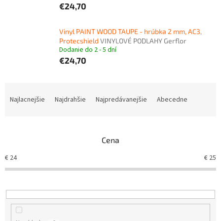
€24,70
Vinyl PAINT WOOD TAUPE - hrúbka 2 mm, AC3,
Protecshield
VINYLOVÉ PODLAHY Gerflor
Dodanie do 2 - 5 dní
€24,70
R
a
Najlacnejšie
Najdrahšie
Najpredávanejšie
Abecedne
d
e
n
Cena
i
e
€
24
€
25
p
r
o
d
u
k