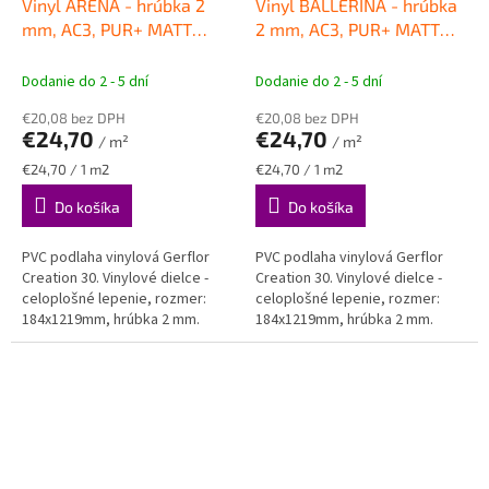
Vinyl ARENA - hrúbka 2
Vinyl BALLERINA - hrúbka
mm, AC3, PUR+ MATT
2 mm, AC3, PUR+ MATT
VINYLOVÉ PODLAHY
VINYLOVÉ PODLAHY
Gerflor
Gerflor
Dodanie do 2 - 5 dní
Dodanie do 2 - 5 dní
€20,08 bez DPH
€20,08 bez DPH
€24,70
€24,70
/ m²
/ m²
Jednotková
Jednotková
€24,70 / 1 m2
€24,70 / 1 m2
cena:
cena:
Do košíka
Do košíka
PVC podlaha vinylová Gerflor
PVC podlaha vinylová Gerflor
Creation 30. Vinylové dielce -
Creation 30. Vinylové dielce -
celoplošné lepenie, rozmer:
celoplošné lepenie, rozmer:
184x1219mm, hrúbka 2 mm.
184x1219mm, hrúbka 2 mm.