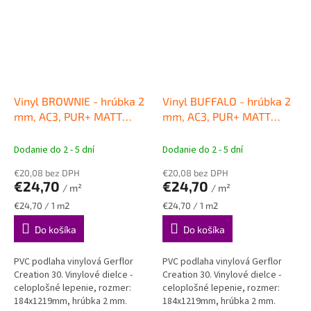
Vinyl BROWNIE - hrúbka 2
Vinyl BUFFALO - hrúbka 2
mm, AC3, PUR+ MATT
mm, AC3, PUR+ MATT
VINYLOVÉ PODLAHY
VINYLOVÉ PODLAHY
Gerflor
Gerflor
Dodanie do 2 - 5 dní
Dodanie do 2 - 5 dní
€20,08 bez DPH
€20,08 bez DPH
€24,70
€24,70
/ m²
/ m²
Jednotková
Jednotková
€24,70 / 1 m2
€24,70 / 1 m2
cena:
cena:
Do košíka
Do košíka
PVC podlaha vinylová Gerflor
PVC podlaha vinylová Gerflor
Creation 30. Vinylové dielce -
Creation 30. Vinylové dielce -
celoplošné lepenie, rozmer:
celoplošné lepenie, rozmer:
184x1219mm, hrúbka 2 mm.
184x1219mm, hrúbka 2 mm.