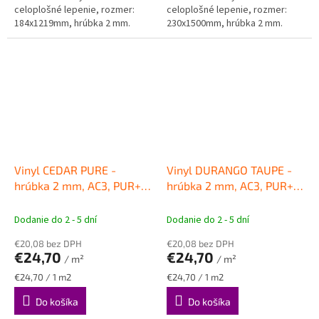
celoplošné lepenie, rozmer:
celoplošné lepenie, rozmer:
184x1219mm, hrúbka 2 mm.
230x1500mm, hrúbka 2 mm.
Vinyl CEDAR PURE -
Vinyl DURANGO TAUPE -
hrúbka 2 mm, AC3, PUR+
hrúbka 2 mm, AC3, PUR+
MATT
VINYLOVÉ PODLAHY
MATT
VINYLOVÉ PODLAHY
Gerflor
Gerflor
Dodanie do 2 - 5 dní
Dodanie do 2 - 5 dní
€20,08 bez DPH
€20,08 bez DPH
€24,70
€24,70
/ m²
/ m²
Jednotková
Jednotková
€24,70 / 1 m2
€24,70 / 1 m2
cena:
cena:
Do košíka
Do košíka