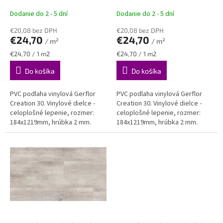
k
VINYLOVÉ PODLAHY
VINYLOVÉ PODLAHY
t
Gerflor
Gerflor
Dodanie do 2 - 5 dní
Dodanie do 2 - 5 dní
o
€20,08 bez DPH
€20,08 bez DPH
v
€24,70
€24,70
/ m²
/ m²
Jednotková
Jednotková
€24,70 / 1 m2
€24,70 / 1 m2
cena:
cena:
Do košíka
Do košíka
PVC podlaha vinylová Gerflor
PVC podlaha vinylová Gerflor
Creation 30. Vinylové dielce -
Creation 30. Vinylové dielce -
celoplošné lepenie, rozmer:
celoplošné lepenie, rozmer:
184x1219mm, hrúbka 2 mm.
184x1219mm, hrúbka 2 mm.