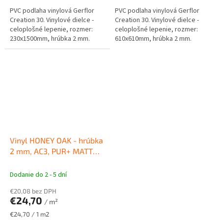
PVC podlaha vinylová Gerflor
PVC podlaha vinylová Gerflor
Creation 30. Vinylové dielce -
Creation 30. Vinylové dielce -
celoplošné lepenie, rozmer:
celoplošné lepenie, rozmer:
230x1500mm, hrúbka 2 mm.
610x610mm, hrúbka 2 mm.
Vinyl HONEY OAK - hrúbka
2 mm, AC3, PUR+ MATT
VINYLOVÉ PODLAHY
Gerflor
Dodanie do 2 - 5 dní
€20,08 bez DPH
€24,70
/ m²
Jednotková
€24,70 / 1 m2