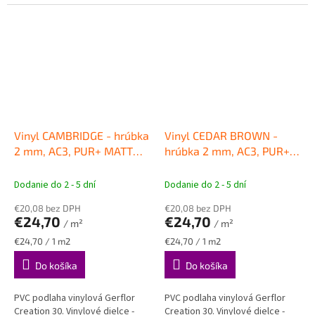
Vinyl CAMBRIDGE - hrúbka
Vinyl CEDAR BROWN -
2 mm, AC3, PUR+ MATT
hrúbka 2 mm, AC3, PUR+
VINYLOVÉ PODLAHY
MATT
VINYLOVÉ PODLAHY
Gerflor
Gerflor
Dodanie do 2 - 5 dní
Dodanie do 2 - 5 dní
€20,08 bez DPH
€20,08 bez DPH
€24,70
€24,70
/ m²
/ m²
Jednotková
Jednotková
€24,70 / 1 m2
€24,70 / 1 m2
cena:
cena:
Do košíka
Do košíka
PVC podlaha vinylová Gerflor
PVC podlaha vinylová Gerflor
Creation 30. Vinylové dielce -
Creation 30. Vinylové dielce -