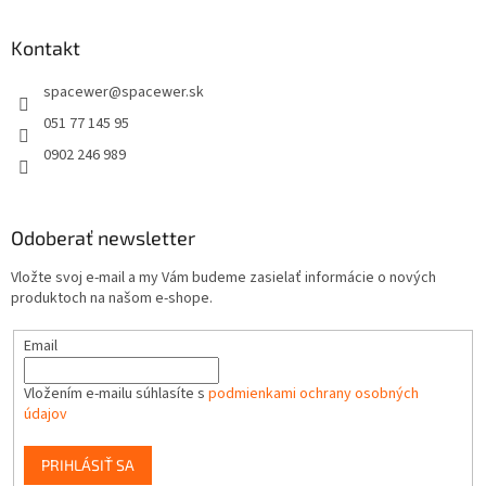
á
k
p
y
ä
Kontakt
v
t
ý
spacewer
@
spacewer.sk
i
p
e
i
051 77 145 95
s
0902 246 989
u
Odoberať newsletter
Vložte svoj e-mail a my Vám budeme zasielať informácie o nových
produktoch na našom e-shope.
Email
Vložením e-mailu súhlasíte s
podmienkami ochrany osobných
údajov
PRIHLÁSIŤ SA