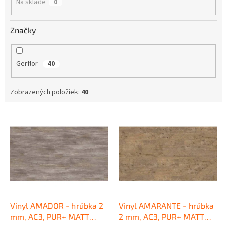
Na sklade
0
t
o
v
Značky
Gerflor
40
Zobrazených položiek:
40
V
ý
p
i
s
p
r
o
d
Vinyl AMADOR - hrúbka 2
Vinyl AMARANTE - hrúbka
u
mm, AC3, PUR+ MATT
2 mm, AC3, PUR+ MATT