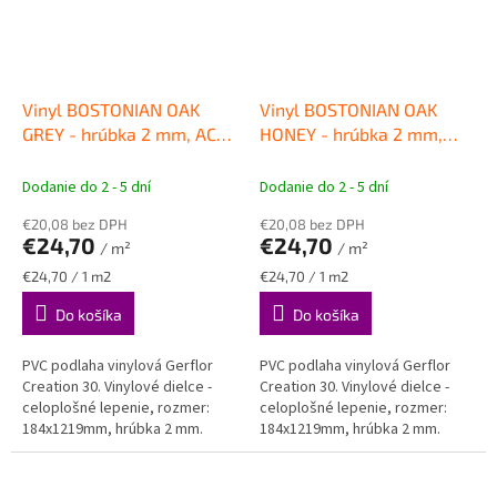
Vinyl BOSTONIAN OAK
Vinyl BOSTONIAN OAK
GREY - hrúbka 2 mm, AC3,
HONEY - hrúbka 2 mm,
PUR+ MATT
VINYLOVÉ
AC3, PUR+ MATT
PODLAHY Gerflor
VINYLOVÉ PODLAHY
Dodanie do 2 - 5 dní
Dodanie do 2 - 5 dní
Gerflor
€20,08 bez DPH
€20,08 bez DPH
€24,70
€24,70
/ m²
/ m²
Jednotková
Jednotková
€24,70 / 1 m2
€24,70 / 1 m2
cena:
cena:
Do košíka
Do košíka
PVC podlaha vinylová Gerflor
PVC podlaha vinylová Gerflor
Creation 30. Vinylové dielce -
Creation 30. Vinylové dielce -
celoplošné lepenie, rozmer:
celoplošné lepenie, rozmer:
184x1219mm, hrúbka 2 mm.
184x1219mm, hrúbka 2 mm.