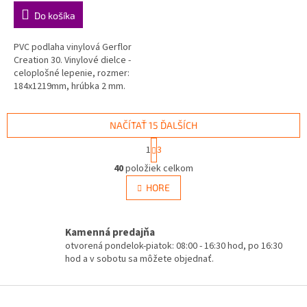
cena:
Do košíka
PVC podlaha vinylová Gerflor
Creation 30. Vinylové dielce -
celoplošné lepenie, rozmer:
184x1219mm, hrúbka 2 mm.
NAČÍTAŤ 15 ĎALŠÍCH
S
1
3
t
O
r
40
položiek celkom
v
á
l
HORE
n
á
k
d
o
v
a
Kamenná predajňa
a
c
otvorená pondelok-piatok: 08:00 - 16:30 hod, po 16:30
n
i
hod a v sobotu sa môžete objednať.
i
e
e
p
Z
r
v