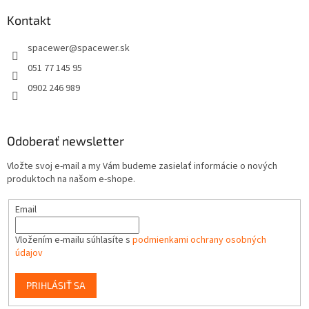
p
ä
Kontakt
t
spacewer
@
spacewer.sk
i
e
051 77 145 95
0902 246 989
Odoberať newsletter
Vložte svoj e-mail a my Vám budeme zasielať informácie o nových
produktoch na našom e-shope.
Email
Vložením e-mailu súhlasíte s
podmienkami ochrany osobných
údajov
PRIHLÁSIŤ SA