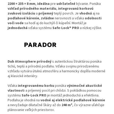
2200 × 235 × 8 mm
,
ideálna
pre
udržateľné
bývanie. Ponúka
vzhľad prírodného materiálu
,
integrovanú korkovú
zvukovú izoláciu
a
príjemný
teplý povrch. Je
vhodná
aj na
podlahové kúrenie
,
zvládne
nerovnosti a vďaka
odolnosti
voči vode
sa hodí aj do kuchýň či kúpeľní. Montáž je
jednoduchá
vďaka systému
Safe-Lock® PRO
a nízkej výške.
Dub Atmosphere prírodný
s autentickou štruktúrou ponúka
tichú, teplú a prírodnú podlahu. Vďaka svojmu prirodzenému
vzhľadu vytvára útulnú atmosféru a harmonicky dopĺňa moderné
aj klasické interiéry.
Vďaka
integrovanému korku
ponúka
výnimočné akustické
vlastnost
i a príjemný pocit pri chôdzi. S pokládkou pomocou
systému
Safe-Lock PRO
je montáž jednoduchá a efektívna.
Podlaha je vhodná na
vodné aj elektrické podlahové kúrenie
a nevyžaduje dilatačné škáry až do
240 m²
, čo výrazne uľahčuje
plánovanie veľkých priestorov.