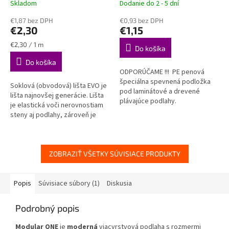
Skladom
Dodanie do 2 - 5 dní
Priemerné
Priemerné
lišta KORNER EVO
podlahy
hodnotenie
hodnotenie
€1,87 bez DPH
€0,93 bez DPH
produktu
produktu
€2,30
€1,15
je
je
4,8
4,7
Jednotková
€2,30 / 1 m
Do košíka
z
z
cena:
Do košíka
5
5
ODPORÚČAME !!! PE penová
hviezdičiek.
hviezdičiek.
špeciálna spevnená podložka
Soklová (obvodová) lišta EVO je
pod laminátové a drevené
lišta najnovšej generácie. Lišta
plávajúce podlahy.
je elastická voči nerovnostiam
steny aj podlahy, zároveň je
však spoľahlivo pevná a stála.
VODEODOLNÁ
ZOBRAZIŤ VŠETKY SÚVISIACE PRODUKTY
Popis
Súvisiace súbory (1)
Diskusia
Podrobný popis
Modular ONE
je
moderná
viacvrstvová podlaha s rozmermi