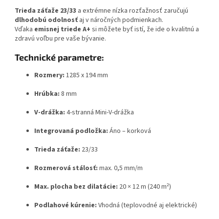
Trieda záťaže 23/33
a extrémne nízka rozťažnosť zaručujú
dlhodobú odolnosť
aj v náročných podmienkach.
Vďaka
emisnej triede A+
si môžete byť istí, že ide o kvalitnú a
zdravú voľbu pre vaše bývanie.
Technické parametre:
Rozmery:
1285 x 194 mm
Hrúbka:
8 mm
V-drážka:
4-stranná Mini-V-drážka
Integrovaná podložka:
Áno – korková
Trieda záťaže:
23/33
Rozmerová stálosť:
max. 0,5 mm/m
Max. plocha bez dilatácie:
20 × 12 m (240 m²)
Podlahové kúrenie:
Vhodná (teplovodné aj elektrické)