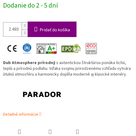
Jednotková
Dodanie do 2 - 5 dní
cena:
Pridať do košíka
Dub Atmosphere prírodný
s autentickou štruktúrou ponúka tichú,
teplú a prírodnú podlahu. Vďaka svojmu prirodzenému vzhľadu vytvára
útulnú atmosféru a harmonicky dopĺňa moderné aj klasické interiéry.
Detailné informácie