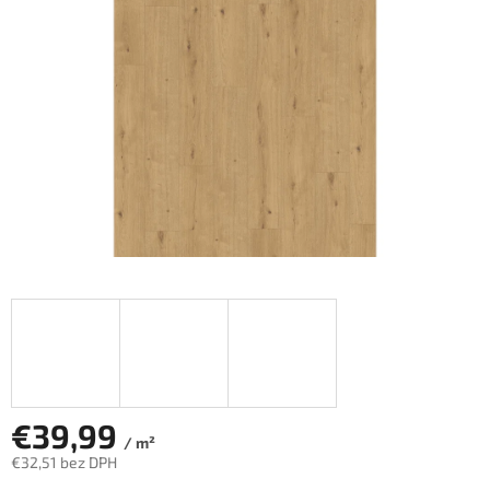
hviezdičiek.
€39,99
/ m²
€32,51 bez DPH