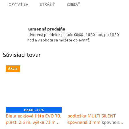
OPÝTAŤ SA
STRÁŽIŤ
ZDIEĽAŤ
Kamenná predajňa
otvorená pondelok-piatok: 08:00 - 16:30 hod, po 16:30
hod a v sobotu sa môžete objednať.
Súvisiaci tovar
Akcia
€2,60
–11 %
Biela soklová lišta EVO 70,
podložka MULTI SILENT
plast, 2,5 m, výška 73 mm
spevnená 3 mm
spevnená
Kvalitná plastová soklová
podložka pod plávajúce