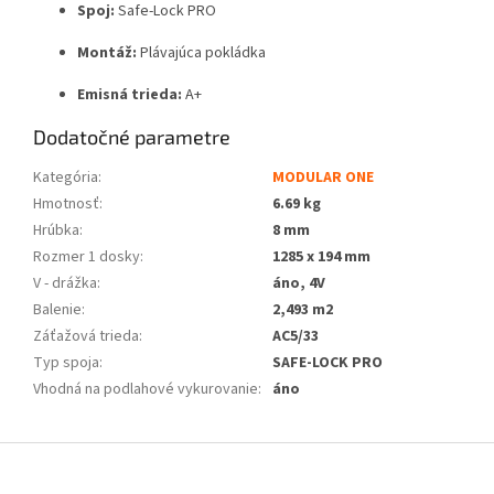
Spoj:
Safe-Lock PRO
Montáž:
Plávajúca pokládka
Emisná trieda:
A+
Dodatočné parametre
Kategória
:
MODULAR ONE
Hmotnosť
:
6.69 kg
Hrúbka
:
8 mm
Rozmer 1 dosky
:
1285 x 194 mm
V - drážka
:
áno, 4V
Balenie
:
2,493 m2
Záťažová trieda
:
AC5/33
Typ spoja
:
SAFE-LOCK PRO
Vhodná na podlahové vykurovanie
:
áno
Z
á