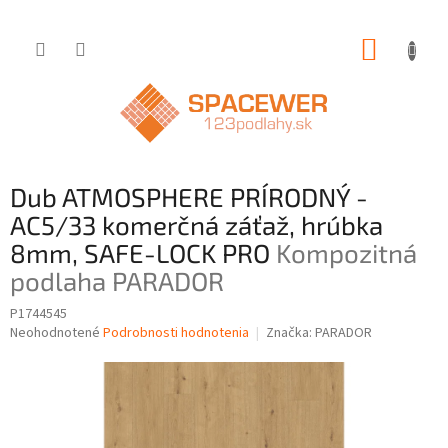
Prejsť
NÁKUP
na
obsah
KOŠÍK
Dub ATMOSPHERE PRÍRODNÝ -
AC5/33 komerčná záťaž, hrúbka
8mm, SAFE-LOCK PRO
Kompozitná
podlaha PARADOR
P1744545
Priemerné
Neohodnotené
Podrobnosti hodnotenia
Značka:
PARADOR
hodnotenie
produktu
je
0,0
z
5