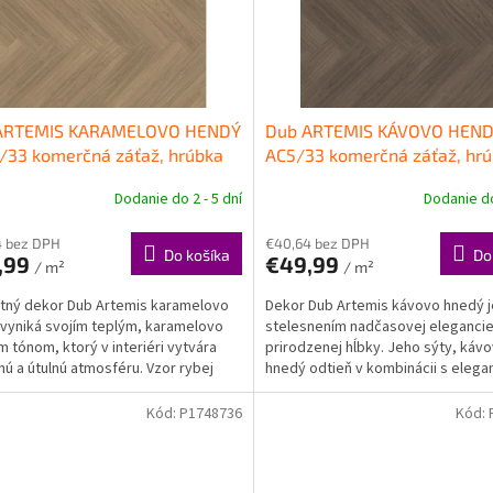
ARTEMIS KARAMELOVO HENDÝ
Dub ARTEMIS KÁVOVO HEND
/33 komerčná záťaž, hrúbka
AC5/33 komerčná záťaž, hr
 SAFE-LOCK PRO
Kompozitná
9mm, SAFE-LOCK PRO
Kompo
Dodanie do 2 - 5 dní
Dodanie do
aha PARADOR
podlaha PARADOR
4 bez DPH
€40,64 bez DPH
Do košíka
Do
,99
€49,99
/ m²
/ m²
tný dekor Dub Artemis karamelovo
Dekor Dub Artemis kávovo hnedý j
vyniká svojím teplým, karamelovo
stelesnením nadčasovej elegancie
 tónom, ktorý v interiéri vytvára
prirodzenej hĺbky. Jeho sýty, káv
nú a útulnú atmosféru. Vzor rybej
hnedý odtieň v kombinácii s elega
Herringbone)...
štruktúrou povrchu dodáva...
Kód:
P1748736
Kód: