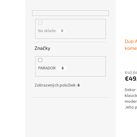
Na sklade
0
Dub 
Značky
kome
SAFE
podl
PARADOR
6
€40,6
€49
Zobrazených položiek:
6
Dekor 
klasic
moder
Jeho p
nadčas