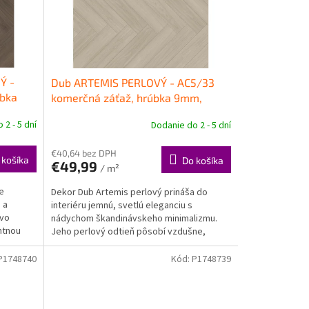
Ý -
Dub ARTEMIS PERLOVÝ - AC5/33
úbka
komerčná záťaž, hrúbka 9mm,
zitná
SAFE-LOCK PRO
Kompozitná
 2 - 5 dní
Dodanie do 2 - 5 dní
podlaha PARADOR
€40,64 bez DPH
 košíka
Do košíka
€49,99
/ m²
e
Dekor Dub Artemis perlový prináša do
 a
interiéru jemnú, svetlú eleganciu s
ovo
nádychom škandinávskeho minimalizmu.
ntnou
Jeho perlový odtieň pôsobí vzdušne,
moderne a opticky zväčšuje...
P1748740
Kód:
P1748739