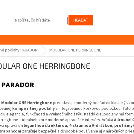
HĽADAŤ
né podlahy PARADOR
MODULAR ONE HERRINGBONE
ULAR ONE HERRINGBONE
a
Modular ONE Herringbone
predstavuje moderný pohľad na klasický vzo
ovanej
kompozitnej podlahy
s integrovanou korkovou podložkou. Táto po
iu elegancie, funkčnosti a výnimočného štýlu. Každý diel podlahy má for
rringbone – ideálneho pre moderné aj tradičné interiéry. Vďaka
Allround-
vá úprava s
elegantnou štruktúrou
,
4-strannou V-drážkou
,
protišmyk
krabancom
zaručuje bezpečné a dlhodobé používanie aj v náročných prie