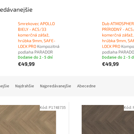
edávanejšie
Smrekovec APOLLO
Dub ATMOSPHER
BIELY - AC5/33
PRÍRODNÝ - AC5
komerčná záťaž,
komerčná záťaž,
hrúbka 9mm, SAFE-
hrúbka 9mm, SA
LOCK PRO
Kompozitná
LOCK PRO
Kompo
podlaha PARADOR
podlaha PARAD
Dodanie do 2 - 5 dní
Dodanie do 2 - 5 d
€49,99
€49,99
nejšie
Najdrahšie
Najpredávanejšie
Abecedne
Kód:
P1748735
Kód: