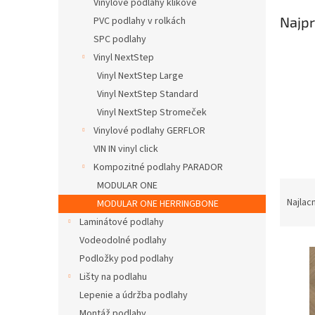
Vinylové podlahy klikové
Najpr
PVC podlahy v rolkách
SPC podlahy
Vinyl NextStep
Vinyl NextStep Large
Vinyl NextStep Standard
Vinyl NextStep Stromeček
Vinylové podlahy GERFLOR
VIN IN vinyl click
Kompozitné podlahy PARADOR
R
MODULAR ONE
a
Najlac
MODULAR ONE HERRINGBONE
d
Laminátové podlahy
e
Vodeodolné podlahy
V
n
Podložky pod podlahy
ý
i
p
e
Lišty na podlahu
i
p
Lepenie a údržba podlahy
s
r
Montáž podlahy