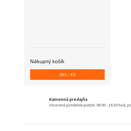
Nákupný košík
0
KS /
€0
Kamenná predajňa
otvorená pondelok-piatok: 08:00 - 16:30 hod, 
Z