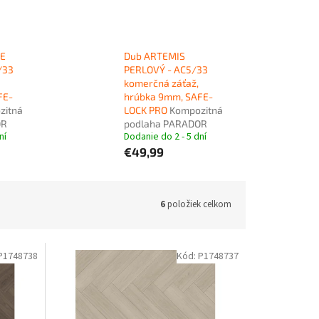
E
Dub ARTEMIS
/33
PERLOVÝ - AC5/33
komerčná záťaž,
FE-
hrúbka 9mm, SAFE-
zitná
LOCK PRO
Kompozitná
OR
podlaha PARADOR
ní
Dodanie do 2 - 5 dní
€49,99
6
položiek celkom
P1748738
Kód:
P1748737