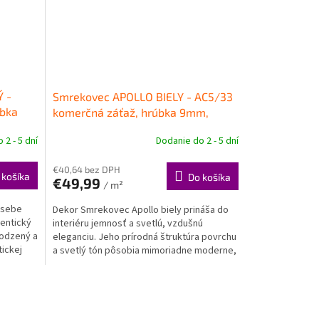
 -
Smrekovec APOLLO BIELY - AC5/33
úbka
komerčná záťaž, hrúbka 9mm,
zitná
SAFE-LOCK PRO
Kompozitná
 2 - 5 dní
Dodanie do 2 - 5 dní
podlaha PARADOR
€40,64 bez DPH
 košíka
Do košíka
€49,99
/ m²
 sebe
Dekor Smrekovec Apollo biely prináša do
tentický
interiéru jemnosť a svetlú, vzdušnú
rodzený a
eleganciu. Jeho prírodná štruktúra povrchu
ickej
a svetlý tón pôsobia mimoriadne moderne,
pričom zároveň...