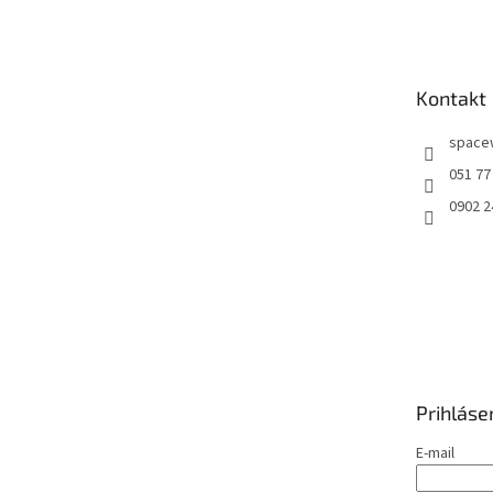
á
p
ä
t
Kontakt
i
e
space
051 77
0902 2
Prihláse
E-mail