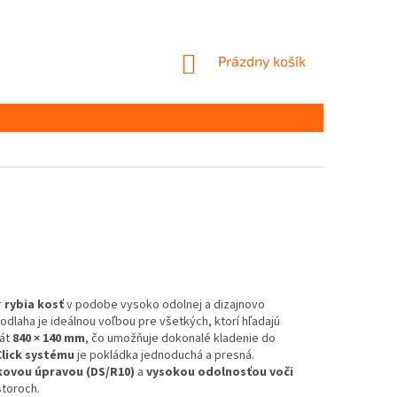
NÁKUPNÝ
Prázdny košík
KOŠÍK
r
rybia kosť
v podobe vysoko odolnej a dizajnovo
dlaha je ideálnou voľbou pre všetkých, ktorí hľadajú
mát
840 × 140 mm
, čo umožňuje dokonalé kladenie do
Click systému
je pokládka jednoduchá a presná.
ovou úpravou (DS/R10)
a
vysokou odolnosťou voči
storoch.