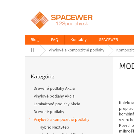
Prejsť
na
obsah
Blog
FAQ
Kontakty
SPACEWER
Domov
Vinylové a kompozitné podlahy
Kompozit
B
MOD
o
Preskočiť
č
Kategórie
kategórie
n
ý
Drevené podlahy Akcia
p
Vinylové podlahy Akcia
a
Kolekci
Laminátové podlahy Akcia
n
preprac
e
Drevené podlahy
kombinác
l
Vinylové a kompozitné podlahy
vzoru he
Povrcho
Hybrid NextStep
mikroš