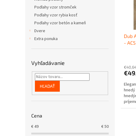
p
o
Podlahy vzor stromček
r
d
Podlahy vzor rybia kosť
o
u
Podlahy vzor betón a kameň
d
k
u
t
Dvere
Dub 
k
o
Extra ponuka
- AC5
t
v
9mm,
o
podl
v
Vyhľadávanie
€40,6
€49
Elegan
HĽADAŤ
hnedý 
hnedým
príjem
kosti (
Cena
€
49
€
50