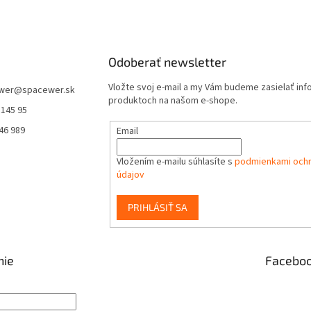
Odoberať newsletter
Vložte svoj e-mail a my Vám budeme zasielať in
wer
@
spacewer.sk
produktoch na našom e-shope.
 145 95
46 989
Email
Vložením e-mailu súhlasíte s
podmienkami och
údajov
PRIHLÁSIŤ SA
nie
Facebo