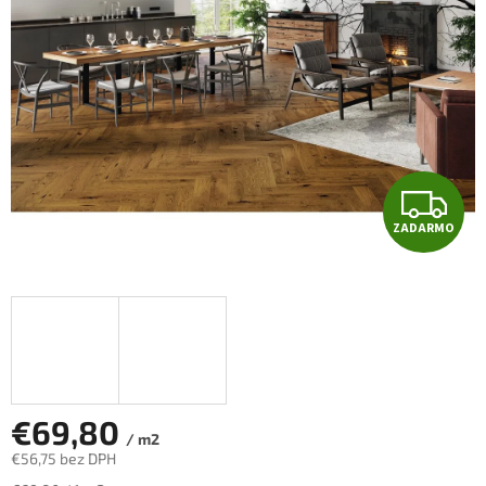
hviezdičiek.
Z
ZADARMO
A
D
A
R
M
€69,80
/ m2
€56,75 bez DPH
O