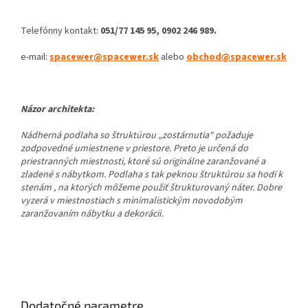
Telefónny kontakt:
051/77 145 95, 0902 246 989.
e-mail:
spacewer@spacewer.sk
alebo
obchod@spacewer.sk
Názor architekta:
Nádherná podlaha so štruktúrou „zostárnutia“ požaduje
zodpovedné umiestnene v priestore. Preto je určená do
priestranných miestnosti, ktoré sú originálne zaranžované a
zladené s nábytkom. Podlaha s tak peknou štruktúrou sa hodí k
stenám , na ktorých môžeme použiť štrukturovaný náter. Dobre
vyzerá v miestnostiach s minimalistickým novodobým
zaranžovaním nábytku a dekorácii.
Dodatočné parametre