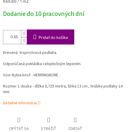
Jednotková
€69,80 / 1 m2
cena:
Dodanie do 10 pracovných dní
Pridať do košíka
Drevená trojvrstvová podlaha.
Odporúčaná pokládka celoplošným lepením.
Vzor Rybia kosť - HERRINGBONE .
Rozmer 1 doska - dĺžka 0,725 metra, šírka 13 cm , hrúbka podlahy 14
mm.
Detailné informácie
OPÝTAŤ SA
STRÁŽIŤ
ZDIEĽAŤ