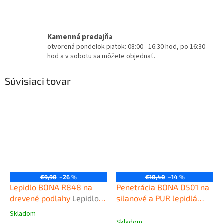
Kamenná predajňa
otvorená pondelok-piatok: 08:00 - 16:30 hod, po 16:30
hod a v sobotu sa môžete objednať.
Súvisiaci tovar
€9,90
–26 %
€10,40
–14 %
Lepidlo BONA R848 na
Penetrácia BONA D501 na
drevené podlahy
Lepidlo
silanové a PUR lepidlá
na celoplošné lepenie
Penetrácia pre podklady
Skladom
Priemerné
drevených podláh
pred aplikáciou lepidla
Skladom