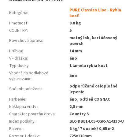
PURE Classico Line - Rybia
Kategória
:
kosť
Hmotnosť
:
8.8 kg
COUNTRY
:
5
matný lak, kartáčovaný
Povrchová úprava
:
povrch
Hrúbka
:
14 mm
V - drážka
:
áno
Typ dosky
:
1 lamela rybia kosť
Vhodná na podlahové
áno
vykurovanie
:
odporúčané celoplošné
Spôsob položenia
:
lepenie
Farbenie
:
áno, odtieň COGNAC
Nášľapná vrstva
:
2,5 mm
Charakter povrchu dreva
:
Country 5
Index podlahy
:
BLC-DBE1-L05-CGR-A14130-U
Balenie
:
6 kg/ 7 dosiek/ 0,65 m2
Rozmer 1 dosky
:
725x130mm