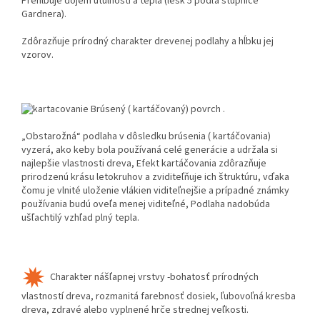
Prehlbuje dojem útulnosti a tepla (lesk 5 podľa stupnice
Gardnera).
Zdôrazňuje prírodný charakter drevenej podlahy a hĺbku jej
vzorov.
Brúsen
ý ( kartáčovaný) povrch
.
„Obstarožná“ podlaha v dôsledku brúsenia ( kartáčovania)
vyzerá, ako keby bola používaná celé generácie a udržala si
najlepšie vlastnosti dreva, Efekt kartáčovania zdôrazňuje
prirodzenú krásu letokruhov a zviditeľňuje ich štruktúru, vďaka
čomu je vlnité uloženie vlákien viditeľnejšie a prípadné známky
používania budú oveľa menej viditeľné, Podlaha nadobúda
ušľachtilý vzhľad plný tepla.
Charakter nášľapnej vrstvy -
bohatosť prírodných
vlastností dreva, rozmanitá farebnosť dosiek, ľubovoľná kresba
dreva, zdravé alebo vyplnené hrče strednej veľkosti
.