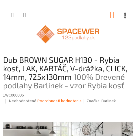
Prejsť
NÁKUP
na
obsah
KOŠÍK
Dub BROWN SUGAR H130 - Rybia
kosť, LAK, KARTÁČ, V-drážka, CLICK,
14mm, 725x130mm
100% Drevené
podlahy Barlinek - vzor Rybia kosť
1WC000006
Priemerné
Neohodnotené
Podrobnosti hodnotenia
Značka:
Barlinek
hodnotenie
produktu
je
0,0
z
5