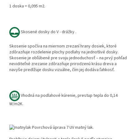
1 doska = 0,095 m2.
Skosené dosky do V - drážky .
Skosenie spočíva na miernom zrezaní hrany dosiek, ktoré
zdôrazňuje rozdelenie plochy podlahy na jednotlivé dosky.
Skosenie je obľúbené pre svoju jednoduchosť – na prvý pohľad
neviditeľné zrezanie zdôrazňuje prirodzenú krásu dreva a
navyše predlžuje dosku vizuálne, čím jej dodáva ľahkosť.
Vhodná na podlahové kúrenie, prestup tepla do 0,14
W/m2K.
Povrchová úprava 7 UV matný lak.