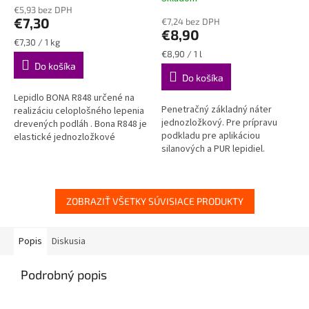
hodnotenie
€5,93 bez DPH
produktu
€7,30
€7,24 bez DPH
je
€8,90
5,0
Jednotková
€7,30 / 1 kg
z
cena:
Jednotková
€8,90 / 1 l
cena:
Do košíka
5
Do košíka
hviezdičiek.
Lepidlo BONA R848 určené na
Penetračný základný náter
realizáciu celoplošného lepenia
jednozložkový. Pre prípravu
drevených podláh . Bona R848 je
podkladu pre aplikáciou
elastické jednozložkové
silanových a PUR lepidiel.
univerzálne lepidlo na báze
Balenie 5 litrov . Spotreba cca
silanu . 1 balenie = 9 kg ,...
0,15 liter/m2.
ZOBRAZIŤ VŠETKY SÚVISIACE PRODUKTY
Popis
Diskusia
Podrobný popis