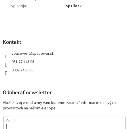
Typ spoja
:
optilock
Z
á
p
ä
Kontakt
t
spacewer
@
spacewer.sk
i
e
051 77 145 95
0902 246 989
Odoberať newsletter
Vložte svoj e-mail a my Vám budeme zasielať informácie o nových
produktoch na našom e-shope.
Email