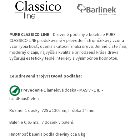
PURE CLASSICO LINE
– Drevené podlahy z kolekcie PURE
CLASSICO LINE produkované v prevedení stromčekový vzor a
vzor rybia kosť, ocenia skutoční znalci dreva. Jemné čisté línie,
moderný dizajn, najvyššia kvalita a prirodzená krása dreva
vyčarujú esteticky teplé interiéry s výnimočnou hodnotou.
Celodrevená trojvrstvová podlaha:
Prevedenie 1 lamelová doska - MASÍV - LHD -
LandHausDielen
Rozmer 1 dosky: 725 x 130 mm, hrúbka 14 mm.
Balenie 0,65 m2 , 7 dosiek v balení.
Hmotnosť balenia podľa dreviny cca 6 kg.