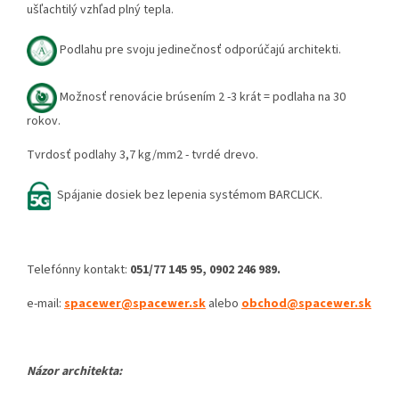
ušľachtilý vzhľad plný tepla.
Podlahu pre svoju jedinečnosť odporúčajú architekti.
Možnosť renovácie brúsením 2 -3 krát = podlaha na 30
rokov.
Tvrdosť podlahy 3,7 kg/mm2 - tvrdé drevo.
Spájanie dosiek bez lepenia systémom BARCLICK.
Telefónny kontakt:
051/77 145 95, 0902 246 989.
e-mail:
spacewer@spacewer.sk
alebo
obchod@spacewer.sk
Názor architekta: