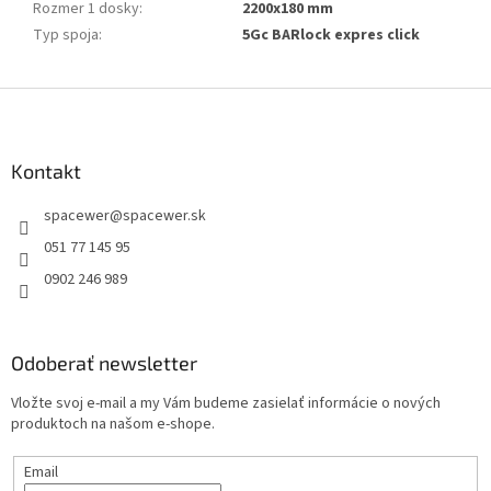
Rozmer 1 dosky
:
2200x180 mm
Typ spoja
:
5Gc BARlock expres click
Z
á
p
ä
Kontakt
t
spacewer
@
spacewer.sk
i
e
051 77 145 95
0902 246 989
Odoberať newsletter
Vložte svoj e-mail a my Vám budeme zasielať informácie o nových
produktoch na našom e-shope.
Email