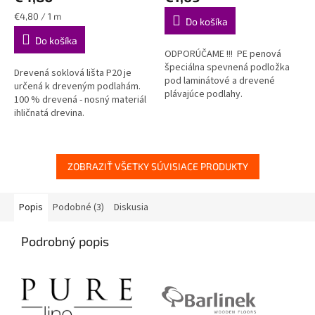
je
je
4,8
4,9
Jednotková
€4,80 / 1 m
Do košíka
z
z
cena:
Do košíka
5
5
ODPORÚČAME !!! PE penová
hviezdičiek.
hviezdičiek.
špeciálna spevnená podložka
Drevená soklová lišta P20 je
pod laminátové a drevené
určená k dreveným podlahám.
plávajúce podlahy.
100 % drevená - nosný materiál
ihličnatá drevina.
ZOBRAZIŤ VŠETKY SÚVISIACE PRODUKTY
Popis
Podobné (3)
Diskusia
Podrobný popis