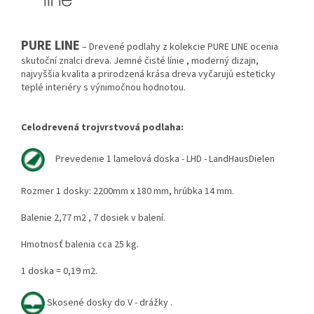
PURE LINE
– Drevené podlahy z kolekcie PURE LINE ocenia
skutoční znalci dreva. Jemné čisté línie , moderný dizajn,
najvyššia kvalita a prirodzená krása dreva vyčarujú esteticky
teplé interiéry s výnimočnou hodnotou.
Celodrevená trojvrstvová podlaha:
Prevedenie 1 lamelová doska - LHD - LandHausDielen
Rozmer 1 dosky: 2200mm x 180 mm, hrúbka 14 mm.
Balenie 2,77 m2 , 7 dosiek v balení.
Hmotnosť balenia cca 25 kg.
1 doska = 0,19 m2.
Skosené dosky do V - drážky .