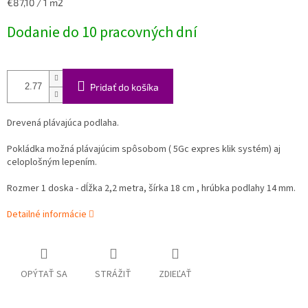
Jednotková
€87,10 / 1 m2
cena:
Dodanie do 10 pracovných dní
Pridať do košíka
Drevená plávajúca podlaha.
Pokládka možná plávajúcim spôsobom ( 5Gc expres klik systém) aj
celoplošným lepením.
Rozmer 1 doska - dĺžka 2,2 metra, šírka 18 cm , hrúbka podlahy 14 mm.
Detailné informácie
OPÝTAŤ SA
STRÁŽIŤ
ZDIEĽAŤ