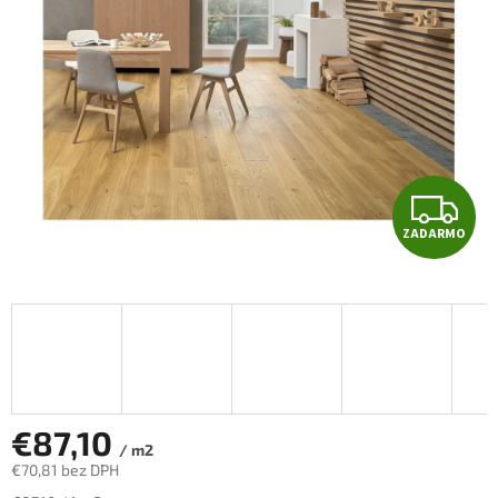
hviezdičiek.
Z
ZADARMO
A
D
A
R
M
€87,10
/ m2
€70,81 bez DPH
O