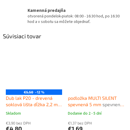
Kamenná predajňa
otvorená pondelok-piatok: 08:00 - 16:30 hod, po 16:30
hod a v sobotu sa môžete objednať.
Súvisiaci tovar
€5,50
–12 %
Dub lak P20 - drevená
podložka MULTI SILENT
soklová lišta dĺžka 2,2 m,
spevnená 5 mm
spevnená
výška 58mm
Drevená
podložka pod plávajúce
Skladom
Dodanie do 2 - 5 dní
Priemerné
Priemerné
obvodová lišta Barlinek
podlahy
hodnotenie
hodnotenie
€3,90 bez DPH
€1,37 bez DPH
produktu
produktu
€4,80
€1,69