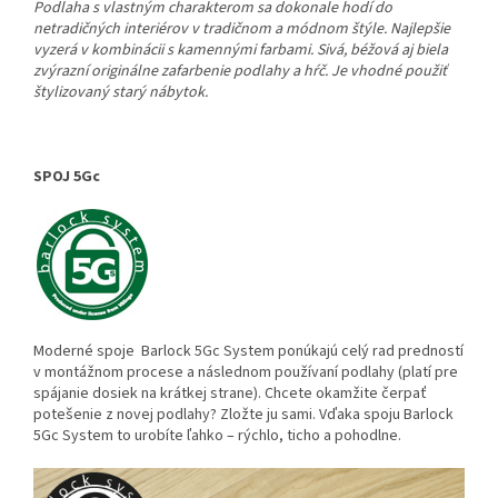
Podlaha s vlastným charakterom sa dokonale hodí do
netradičných interiérov v tradičnom a módnom štýle. Najlepšie
vyzerá v kombinácii s kamennými farbami. Sivá, béžová aj biela
zvýrazní originálne zafarbenie podlahy a hŕč. Je vhodné použiť
štylizovaný starý nábytok.
SPOJ 5Gc
Moderné spoje Barlock 5Gc System ponúkajú celý rad predností
v montážnom procese a následnom používaní podlahy (platí pre
spájanie dosiek na krátkej strane). Chcete okamžite čerpať
potešenie z novej podlahy? Zložte ju sami. Vďaka spoju Barlock
5Gc System to urobíte ľahko – rýchlo, ticho a pohodlne.