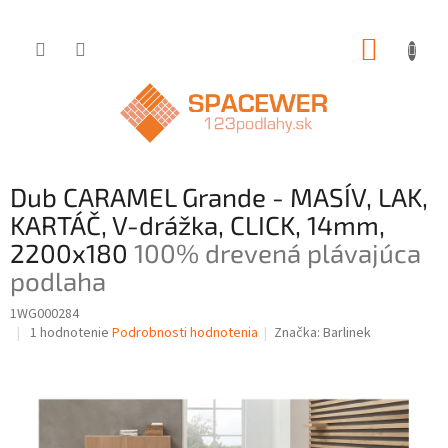
Prejsť
NÁKUP
na
obsah
KOŠÍK
Dub CARAMEL Grande - MASÍV, LAK,
KARTÁČ, V-drážka, CLICK, 14mm,
2200x180
100% drevená plávajúca
podlaha
1WG000284
Priemerné
1 hodnotenie
Podrobnosti hodnotenia
Značka:
Barlinek
hodnotenie
produktu
je
5,0
z
5