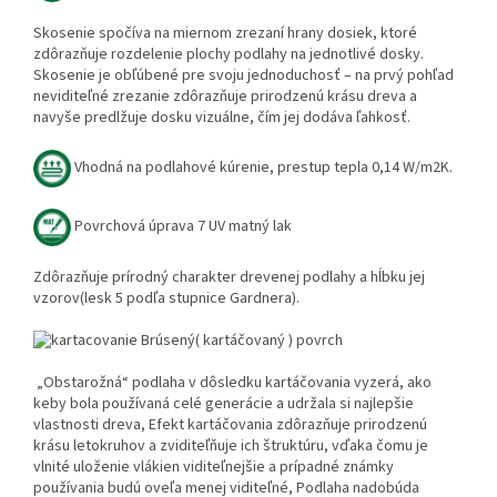
Skosenie spočíva na miernom zrezaní hrany dosiek, ktoré
zdôrazňuje rozdelenie plochy podlahy na jednotlivé dosky.
Skosenie je obľúbené pre svoju jednoduchosť – na prvý pohľad
neviditeľné zrezanie zdôrazňuje prirodzenú krásu dreva a
navyše predlžuje dosku vizuálne, čím jej dodáva ľahkosť.
Vhodná na podlahové kúrenie, prestup tepla 0,14 W/m2K.
Povrchová úprava 7 UV
matný lak
Zdôrazňuje prírodný charakter drevenej podlahy a hĺbku jej
vzorov(lesk 5 podľa stupnice Gardnera).
Brúsen
ý( kartáčovaný ) povrch
„Obstarožná“ podlaha v dôsledku kartáčovania vyzerá, ako
keby bola používaná celé generácie a udržala si najlepšie
vlastnosti dreva, Efekt kartáčovania zdôrazňuje prirodzenú
krásu letokruhov a zviditeľňuje ich štruktúru, vďaka čomu je
vlnité uloženie vlákien viditeľnejšie a prípadné známky
používania budú oveľa menej viditeľné, Podlaha nadobúda