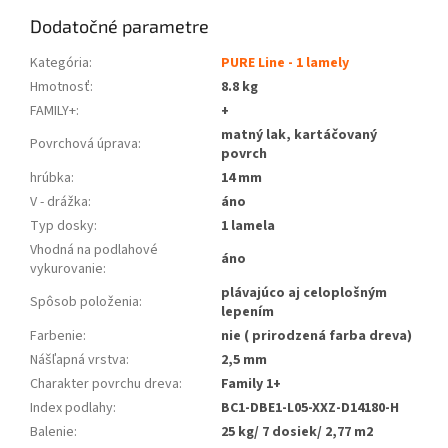
Dodatočné parametre
Kategória
:
PURE Line - 1 lamely
Hmotnosť
:
8.8 kg
FAMILY+
:
+
matný lak, kartáčovaný
Povrchová úprava
:
povrch
hrúbka
:
14 mm
V - drážka
:
áno
Typ dosky
:
1 lamela
Vhodná na podlahové
áno
vykurovanie
:
plávajúco aj celoplošným
Spôsob položenia
:
lepením
Farbenie
:
nie ( prirodzená farba dreva)
Nášľapná vrstva
:
2,5 mm
Charakter povrchu dreva
:
Family 1+
Index podlahy
:
BC1-DBE1-L05-XXZ-D14180-H
Balenie
:
25 kg/ 7 dosiek/ 2,77 m2