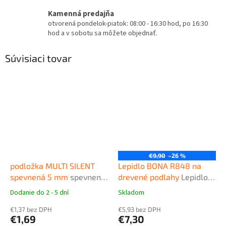
Kamenná predajňa
otvorená pondelok-piatok: 08:00 - 16:30 hod, po 16:30
hod a v sobotu sa môžete objednať.
Súvisiaci tovar
€9,90
–26 %
podložka MULTI SILENT
Lepidlo BONA R848 na
spevnená 5 mm
spevnená
drevené podlahy
Lepidlo
podložka pod plávajúce
na celoplošné lepenie
Dodanie do 2 - 5 dní
Skladom
Priemerné
Priemerné
podlahy
drevených podláh
hodnotenie
hodnotenie
€1,37 bez DPH
€5,93 bez DPH
produktu
produktu
€1,69
€7,30
je
je