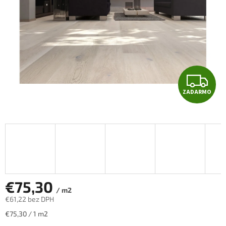
Z
ZADARMO
A
D
A
R
M
€75,30
/ m2
€61,22 bez DPH
O
Jednotková
€75,30 / 1 m2
cena: