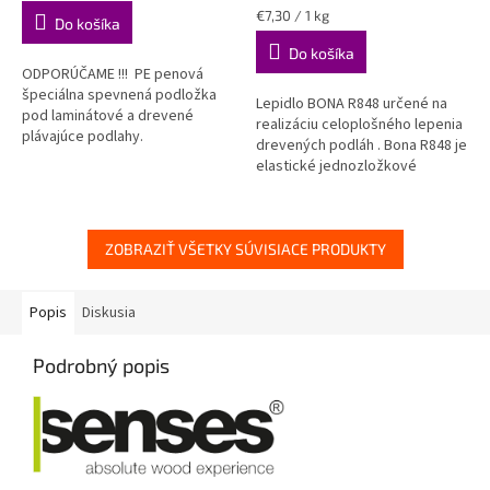
4,9
5,0
Jednotková
€7,30 / 1 kg
Do košíka
z
z
cena:
Do košíka
5
5
ODPORÚČAME !!! PE penová
hviezdičiek.
hviezdičiek.
špeciálna spevnená podložka
Lepidlo BONA R848 určené na
pod laminátové a drevené
realizáciu celoplošného lepenia
plávajúce podlahy.
drevených podláh . Bona R848 je
elastické jednozložkové
univerzálne lepidlo na báze
silanu . 1 balenie = 9 kg ,...
ZOBRAZIŤ VŠETKY SÚVISIACE PRODUKTY
Popis
Diskusia
Podrobný popis