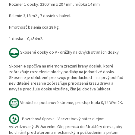
Rozmer 1 dosky: 2200mm x 207 mm, hrúbka 14 mm.
Balenie 3,18 m2 , 7 dosiek v balení.
Hmotnosť balenia cca 28 kg.
1 doska = 0,454m2.
Skosené dosky do V - drážky na dlhých stranách dosky.
Skosenie spočíva na miernom zrezaní hrany dosiek, ktoré
zdôrazňuje rozdelenie plochy podlahy na jednotlivé dosky.
Skosenie je obľúbené pre svoju jednoduchosť – na prvý pohľad
neviditeľné zrezanie zdôrazňuje prirodzenú krásu dreva a
navyše predlžuje dosku vizuálne, čím jej dodáva ľahkosť.
Vhodná na podlahové kúrenie, prestup tepla 0,14 W/m2K.
Povrchová úprava - Viacvrstvový náter olejom
vytvrdzovaný UV žiarením. Olej preniká do štruktúry dreva, aby
ho chránil pred oterom a mechanickým poškodením a pritom