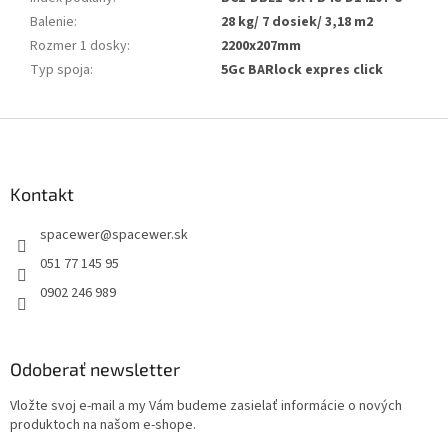
Balenie
:
28 kg/ 7 dosiek/ 3,18 m2
Rozmer 1 dosky
:
2200x207mm
Typ spoja
:
5Gc BARlock expres click
Z
á
p
ä
Kontakt
t
spacewer
@
spacewer.sk
i
e
051 77 145 95
0902 246 989
Odoberať newsletter
Vložte svoj e-mail a my Vám budeme zasielať informácie o nových
produktoch na našom e-shope.