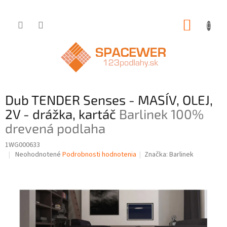
Prejsť
NÁKUP
na
obsah
KOŠÍK
Dub TENDER Senses - MASÍV, OLEJ,
2V - drážka, kartáč
Barlinek 100%
drevená podlaha
1WG000633
Priemerné
Neohodnotené
Podrobnosti hodnotenia
Značka:
Barlinek
hodnotenie
produktu
je
0,0
z
5
hviezdičiek.