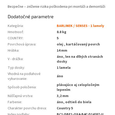
Bezpečne – zníženie rizika poškodenia pri montáži a demontáži
Dodatočné parametre
Kategória
:
BARLINEK / SENSES - 1 lamely
Hmotnosť
:
8.8 kg
COUNTRY
:
5
Povrchová úprava
:
olej , kartáčovaný povrch
Hrúbka
:
14 mm
áno, len na dlhých stranách
V - drážka
:
dosky
Typ dosky
:
1 lamela
Vhodná na podlahové
áno
vykurovanie
:
plávajúco aj celoplošným
Spôsob položenia
:
lepením
Nášľapná vrstva
:
3,2 mm
Farbenie
:
áno, odtieň do biela
Charakter povrchu dreva
:
Country 5
Index podlahy
:
BC1-DBE1-OX4-B4C-D14207-U