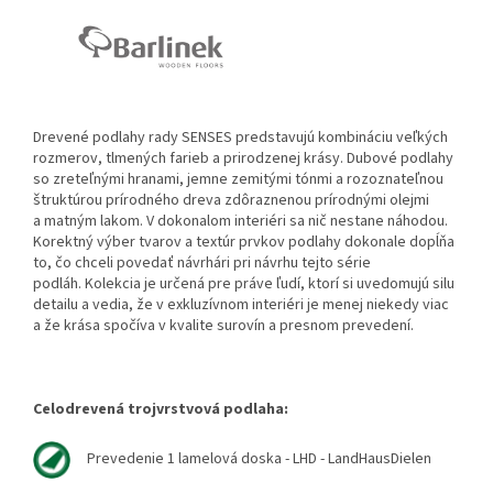
Drevené podlahy rady SENSES predstavujú kombináciu veľkých
rozmerov, tlmených farieb a prirodzenej krásy. Dubové podlahy
so zreteľnými hranami, jemne zemitými tónmi a rozoznateľnou
štruktúrou prírodného dreva zdôraznenou prírodnými olejmi
a matným lakom.
V dokonalom interiéri sa nič nestane náhodou.
Korektný výber tvarov a textúr prvkov podlahy dokonale dopĺňa
to, čo chceli povedať návrhári pri návrhu tejto série
podláh.
Kolekcia je určená pre práve ľudí, ktorí si uvedomujú silu
detailu a vedia, že v exkluzívnom interiéri je menej niekedy viac
a že krása spočíva v kvalite surovín a presnom prevedení.
Celodrevená trojvrstvová podlaha:
Prevedenie 1 lamelová doska - LHD - LandHausDielen