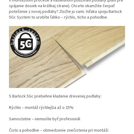
v montážnom procese a následnom používaní podlahy (platí pre
spájanie dosiek na krátkej strane). Chcete okamžite čerpať
potešenie z novej podlahy? Zložte ju sami. Vďaka spoju Barlock
5Gc System to urobíte ľahko – rýchlo, ticho a pohodlne.
S Barlock 5Gc prebehne kladenie drevenej podlahy:
Rýchlo – montáž rýchlejšia až o 25%
Samostatne – nemusíte byť profesionál
Čisto a pohodlne – obmedzenie znečistenia pri montáži