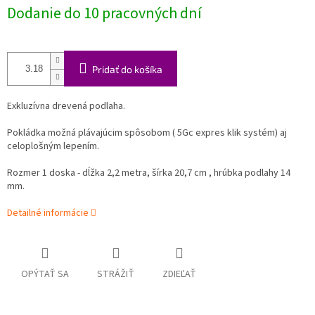
Dodanie do 10 pracovných dní
Pridať do košíka
Exkluzívna drevená podlaha.
Pokládka možná plávajúcim spôsobom ( 5Gc expres klik systém) aj
celoplošným lepením.
Rozmer 1 doska - dĺžka 2,2 metra, šírka 20,7 cm , hrúbka podlahy 14
mm.
Detailné informácie
OPÝTAŤ SA
STRÁŽIŤ
ZDIEĽAŤ