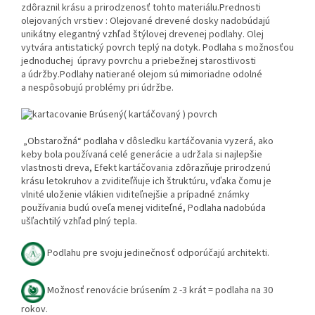
zdôraznil krásu a prirodzenosť tohto materiálu.
Prednosti
olejovaných vrstiev :
Olejované drevené dosky nadobúdajú
unikátny elegantný vzhľad štýlovej drevenej podlahy.
Olej
vytvára antistatický povrch teplý na dotyk.
Podlaha s možnosťou
jednoduchej úpravy povrchu a priebežnej starostlivosti
a údržby.
Podlahy natierané olejom sú mimoriadne odolné
a nespôsobujú problémy pri údržbe.
Brúsen
ý( kartáčovaný ) povrch
„Obstarožná“ podlaha v dôsledku kartáčovania vyzerá, ako
keby bola používaná celé generácie a udržala si najlepšie
vlastnosti dreva, Efekt kartáčovania zdôrazňuje prirodzenú
krásu letokruhov a zviditeľňuje ich štruktúru, vďaka čomu je
vlnité uloženie vlákien viditeľnejšie a prípadné známky
používania budú oveľa menej viditeľné, Podlaha nadobúda
ušľachtilý vzhľad plný tepla.
Podlahu pre svoju jedinečnosť odporúčajú architekti.
Možnosť renovácie brúsením 2 -3 krát = podlaha na 30
rokov.