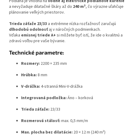
Podlaha je vhodná na
vodné aj elektrické podlahové kúrenie
a nevyžaduje dilatačné škáry až do
240 m²
, čo výrazne uľahčuje
plánovanie veľkých priestorov.
Trieda záťaže 23/33
a extrémne nízka rozťažnosť zaručujú
dlhodobú odolnosť
aj v náročných podmienkach.
Vďaka
emisnej triede A+
si môžete byť istí, že ide o kvalitnú a
zdravú voľbu pre vaše bývanie.
Technické parametre:
Rozmery:
2200 × 235 mm
Hrúbka:
8 mm
V-drážka:
4-stranná Mini-V-drážka
Integrovaná podložka:
Áno – korková
Trieda záťaže:
23/33
Rozmerová stálosť:
max. 0,5 mm/m
Max. plocha bez dilatácie:
20 × 12 m (240 m²)