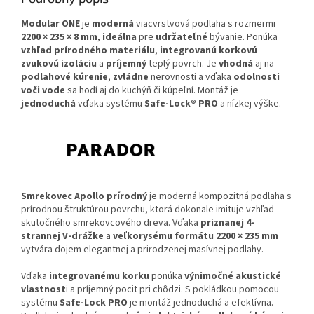
Modular ONE
je
moderná
viacvrstvová podlaha s rozmermi
2200 × 235 × 8 mm
,
ideálna
pre
udržateľné
bývanie. Ponúka
vzhľad prírodného materiálu
,
integrovanú korkovú
zvukovú izoláciu
a
príjemný
teplý povrch. Je
vhodná
aj na
podlahové kúrenie
,
zvládne
nerovnosti a vďaka
odolnosti
voči vode
sa hodí aj do kuchýň či kúpeľní. Montáž je
jednoduchá
vďaka systému
Safe-Lock® PRO
a nízkej výške.
Smrekovec Apollo prírodný
je moderná kompozitná podlaha s
prírodnou štruktúrou povrchu, ktorá dokonale imituje vzhľad
skutočného smrekovcového dreva. Vďaka
priznanej 4-
strannej V-drážke
a
veľkorysému formátu 2200 × 235 mm
vytvára dojem elegantnej a prirodzenej masívnej podlahy.
Vďaka
integrovanému korku
ponúka
výnimočné akustické
vlastnost
i a príjemný pocit pri chôdzi. S pokládkou pomocou
systému
Safe-Lock PRO
je montáž jednoduchá a efektívna.