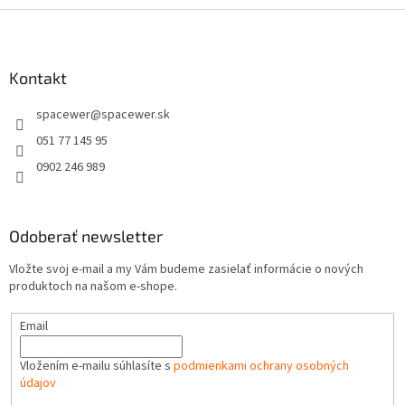
Z
á
p
ä
Kontakt
t
spacewer
@
spacewer.sk
i
e
051 77 145 95
0902 246 989
Odoberať newsletter
Vložte svoj e-mail a my Vám budeme zasielať informácie o nových
produktoch na našom e-shope.
Email
Vložením e-mailu súhlasíte s
podmienkami ochrany osobných
údajov