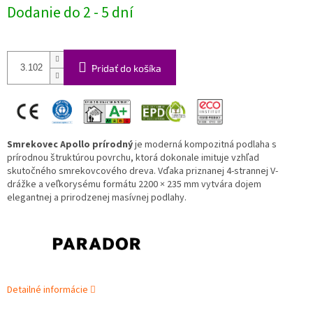
Jednotková
Dodanie do 2 - 5 dní
cena:
Pridať do košíka
Smrekovec Apollo prírodný
je moderná kompozitná podlaha s
prírodnou štruktúrou povrchu, ktorá dokonale imituje vzhľad
skutočného smrekovcového dreva. Vďaka priznanej 4-strannej V-
drážke a veľkorysému formátu 2200 × 235 mm vytvára dojem
elegantnej a prirodzenej masívnej podlahy.
Detailné informácie