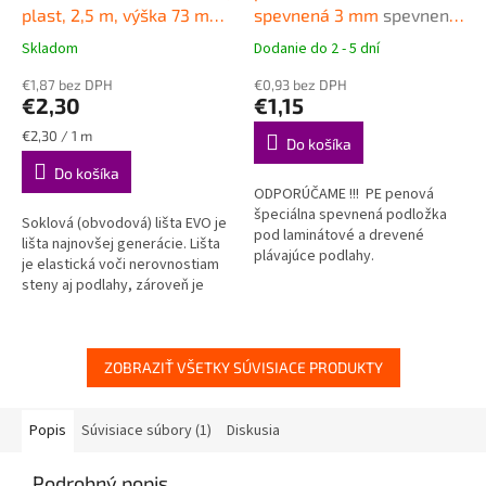
plast, 2,5 m, výška 73 mm
spevnená 3 mm
spevnená
Kvalitná plastová soklová
podložka pod plávajúce
Skladom
Dodanie do 2 - 5 dní
Priemerné
Priemerné
lišta KORNER EVO
podlahy
hodnotenie
hodnotenie
€1,87 bez DPH
€0,93 bez DPH
produktu
produktu
€2,30
€1,15
je
je
4,8
4,7
Jednotková
€2,30 / 1 m
Do košíka
z
z
cena:
Do košíka
5
5
ODPORÚČAME !!! PE penová
hviezdičiek.
hviezdičiek.
špeciálna spevnená podložka
Soklová (obvodová) lišta EVO je
pod laminátové a drevené
lišta najnovšej generácie. Lišta
plávajúce podlahy.
je elastická voči nerovnostiam
steny aj podlahy, zároveň je
však spoľahlivo pevná a stála.
VODEODOLNÁ
ZOBRAZIŤ VŠETKY SÚVISIACE PRODUKTY
Popis
Súvisiace súbory (1)
Diskusia
Podrobný popis