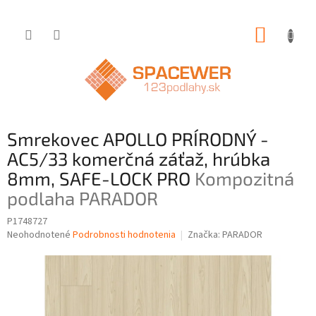
Prejsť
NÁKUP
na
obsah
KOŠÍK
Smrekovec APOLLO PRÍRODNÝ -
AC5/33 komerčná záťaž, hrúbka
8mm, SAFE-LOCK PRO
Kompozitná
podlaha PARADOR
P1748727
Priemerné
Neohodnotené
Podrobnosti hodnotenia
Značka:
PARADOR
hodnotenie
produktu
je
0,0
z
5