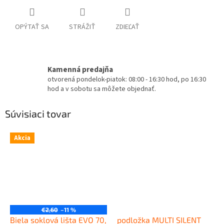
OPÝTAŤ SA
STRÁŽIŤ
ZDIEĽAŤ
Kamenná predajňa
otvorená pondelok-piatok: 08:00 - 16:30 hod, po 16:30
hod a v sobotu sa môžete objednať.
Súvisiaci tovar
Akcia
€2,60
–11 %
Biela soklová lišta EVO 70,
podložka MULTI SILENT