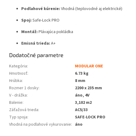
Podlahové kúrenie:
Vhodná (teplovodné aj elektrické)
Spoj:
Safe-Lock PRO
Montáž:
Plávajúca pokládka
Emisná trieda:
A+
Dodatočné parametre
Kategória
:
MODULAR ONE
Hmotnosť
:
6.73 kg
Hrúbka
:
8 mm
Rozmer 1 dosky
:
2200 x 235 mm
V - drážka
:
áno, 4V
Balenie
:
3,102 m2
Záťažová trieda
:
AC5/33
Typ spoja
:
SAFE-LOCK PRO
Vhodná na podlahové vykurovanie
:
áno