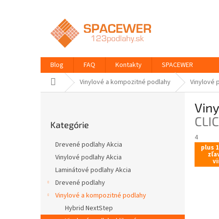
Prejsť
na
obsah
Blog
FAQ
Kontakty
SPACEWER
Domov
Vinylové a kompozitné podlahy
Vinylové 
B
Vin
o
Preskočiť
č
CLI
Kategórie
kategórie
n
4
ý
Drevené podlahy Akcia
plus 
p
zľa
Vinylové podlahy Akcia
a
vi
Laminátové podlahy Akcia
n
e
Drevené podlahy
l
Vinylové a kompozitné podlahy
Hybrid NextStep