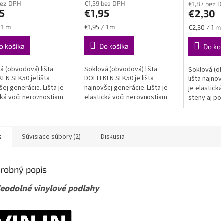
bez DPH
€1,59 bez DPH
€1,87 bez 
ktu
produktu
produktu
LKEN SLK50
5
€1,95
€2,30
je
je
5,0
4,8
ková
Jednotková
Jednotková
 1 m
€1,95 / 1 m
€2,30 / 1 m
z
z
cena:
cena:
5
5
o košíka
Do košíka
Do ko
ičiek.
hviezdičiek.
hviezdičiek
á (obvodová) lišta
Soklová (obvodová) lišta
Soklová (o
EN SLK50 je lišta
DOELLKEN SLK50 je lišta
lišta najno
šej generácie. Lišta je
najnovšej generácie. Lišta je
je elastic
cká voči nerovnostiam
elastická voči nerovnostiam
steny aj po
aj podlahy, zároveň je
steny aj podlahy, zároveň je
však spoľah
oľahlivo pevná a stála....
však spoľahlivo pevná a stála.
VODEODOL
VODEODOLNÁ
s
Súvisiace súbory (2)
Diskusia
robný popis
eodolné vinylové podlahy