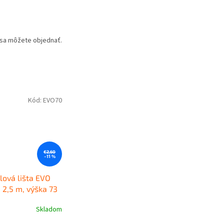
u sa môžete objednať.
Kód:
EVO70
€2,60
–11 %
lová lišta EVO
, 2,5 m, výška 73
itná plastová
Skladom
lišta KORNER EVO
e