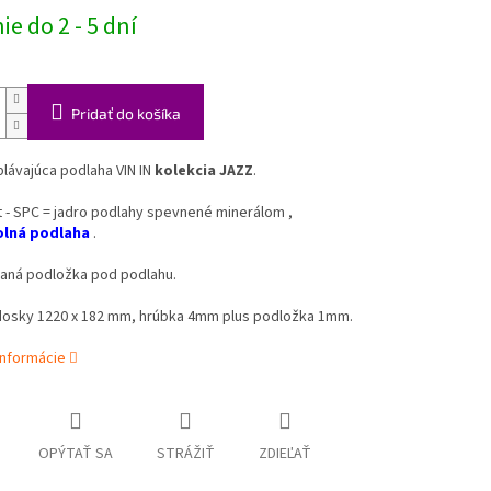
e do 2 - 5 dní
Pridať do košíka
plávajúca podlaha VIN IN
kolekcia JAZZ
.
 - SPC = jadro podlahy spevnené minerálom ,
lná
podlaha
.
vaná podložka pod podlahu.
osky 1220 x 182 mm, hrúbka 4mm plus podložka 1mm.
informácie
OPÝTAŤ SA
STRÁŽIŤ
ZDIEĽAŤ