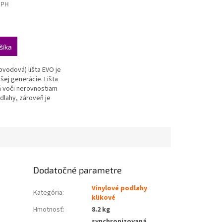
DPH
šíka
.
bvodová) lišta EVO je
všej generácie. Lišta
ká voči nerovnostiam
dlahy, zároveň je
livo pevná a stála.
NÁ
Dodatočné parametre
Vinylové podlahy
Kategória
:
klikové
Hmotnosť
:
8.2 kg
synchronizovaná