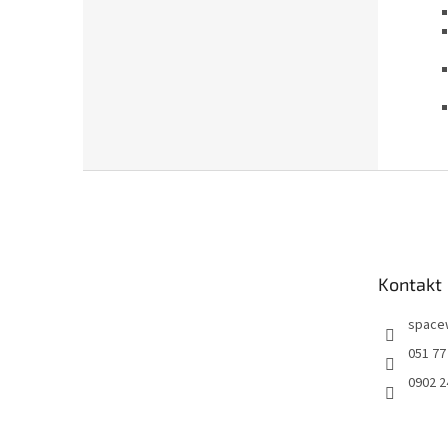
Z
á
p
ä
t
Kontakt
i
e
space
051 77
0902 2