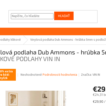
HĽADAŤ
podlahy klikové
Vinylová podlaha Dub Ammons - hrúbka 5mm s podlo
ylová podlaha Dub Ammons - hrúbka 
CKOVÉ PODLAHY VIN IN
10% extra
Priemerné
Neohodnotené
Podrobnosti hodnotenia
Značka:
VIN IN
va kód:
nyl26
hodnotenie
produktu
€29
je
0,0
€24,31 b
z
5
Jednotk
€29,90 /
hviezdičiek.
cena: