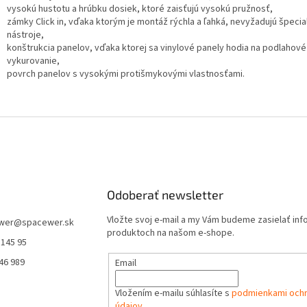
vysokú hustotu a hrúbku dosiek, ktoré zaisťujú vysokú pružnosť,
zámky Click in, vďaka ktorým je montáž rýchla a ľahká, nevyžadujú špeci
nástroje,
konštrukcia panelov, vďaka ktorej sa vinylové panely hodia na podlahové
vykurovanie,
povrch panelov s vysokými protišmykovými vlastnosťami.
Odoberať newsletter
Vložte svoj e-mail a my Vám budeme zasielať in
wer
@
spacewer.sk
produktoch na našom e-shope.
 145 95
46 989
Email
Vložením e-mailu súhlasíte s
podmienkami och
údajov