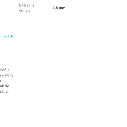
Nášľapná
0,5 mm
vrstva
:
budovách
olné a
 krytiny
a
tak do
sť ich
.