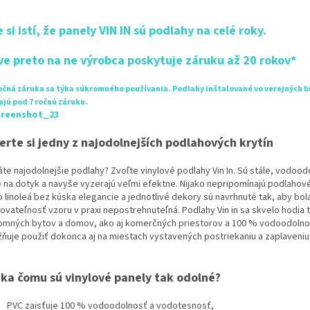
 si istí, že panely VIN IN sú podlahy na celé roky.
ve preto na ne výrobca poskytuje záruku až 20 rokov*
ročná záruka sa týka súkromného používania. Podlahy inštalované vo verejných 
jú pod 7 ročnú záruku.
erte si jedny z najodolnejších podlahových krytín
áte najodolnejšie podlahy? Zvoľte vinylové podlahy Vin In. Sú stále, vodood
é na dotyk a navyše vyzerajú veľmi efektne. Nijako nepripomínajú podlahové
o linoleá bez kúska elegancie a jednotlivé dekory sú navrhnuté tak, aby bol
ovateľnosť vzoru v praxi nepostrehnuteľná. Podlahy Vin in sa skvelo hodia 
omných bytov a domov, ako aj komerčných priestorov a 100 % vodoodolno
ňuje použiť dokonca aj na miestach vystavených postriekaniu a zaplaveniu
ka čomu sú vinylové panely tak odolné?
PVC zaisťuje 100 % vodoodolnosť a vodotesnosť,