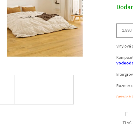
Dodani
Vinylová 
Kompozit
vodeodo
Intergro
Rozmer d
Detailné 
TLAČ