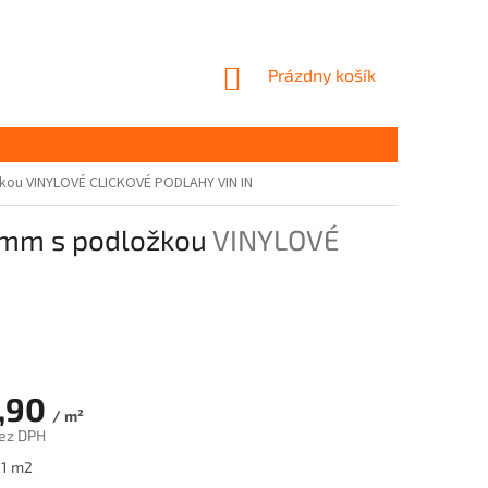
NÁKUPNÝ
Prázdny košík
KOŠÍK
žkou
VINYLOVÉ CLICKOVÉ PODLAHY VIN IN
5mm s podložkou
VINYLOVÉ
,90
/ m²
ez DPH
ová
 1 m2