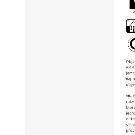
Obja
AMMO
jemn
napo
obýv
VIN 
roky
ktor
jedn
deťm
star
prot