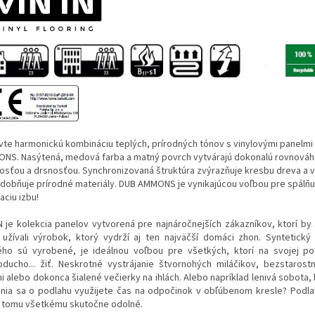
vte harmonickú kombináciu teplých, prírodných tónov s vinylovými panelmi
NS. Nasýtená, medová farba a matný povrch vytvárajú dokonalú rovnová
osťou a drsnosťou. Synchronizovaná štruktúra zvýrazňuje kresbu dreva a 
dobňuje prírodné materiály. DUB AMMONS je vynikajúcou voľbou pre spálňu
aciu izbu!
IN je kolekcia panelov vytvorená pre najnáročnejších zákazníkov, ktorí by 
 užívali výrobok, ktorý vydrží aj ten najväčší domáci zhon. Syntetický 
ého sú vyrobené, je ideálnou voľbou pre všetkých, ktorí na svojej p
oducho... žiť. Neskrotné vystrájanie štvornohých miláčikov, bezstarost
i alebo dokonca šialené večierky na ihlách. Alebo napríklad lenivá sobota,
ania sa o podlahu využijete čas na odpočinok v obľúbenom kresle? Podlah
i tomu všetkému skutočne odolné.