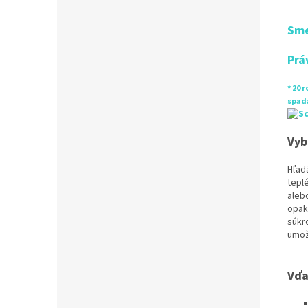
Sme
Prá
* 20 
spada
Vyb
Hľad
tepl
aleb
opak
súkr
umož
Vďa