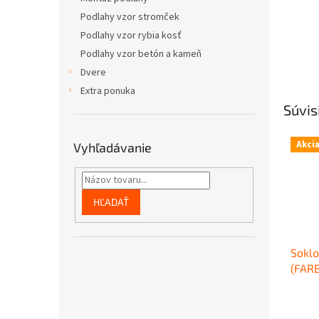
Podlahy vzor stromček
Podlahy vzor rybia kosť
Podlahy vzor betón a kameň
Dvere
Extra ponuka
Súvis
Akci
Vyhľadávanie
HĽADAŤ
Soklo
(FAR
PODLA
Priem
výšk
hodno
plast