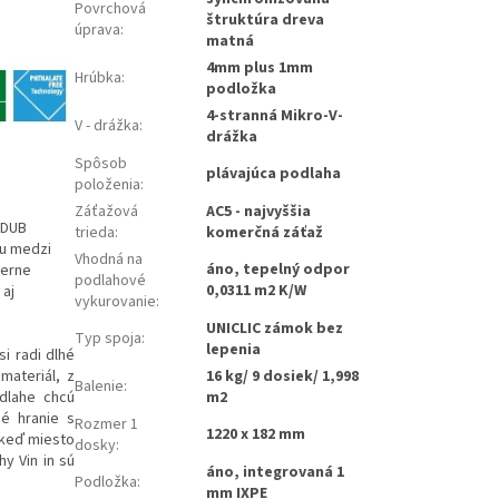
Povrchová
štruktúra dreva
úprava
:
matná
4mm plus 1mm
Hrúbka
:
podložka
4-stranná Mikro-V-
V - drážka
:
drážka
Spôsob
plávajúca podlaha
položenia
:
Záťažová
AC5 - najvyššia
 DUB
trieda
:
komerčná záťaž
hu medzi
Vhodná na
áno, tepelný odpor
verne
podlahové
0,0311 m2 K/W
 aj
vykurovanie
:
UNICLIC zámok bez
Typ spoja
:
lepenia
si radi dlhé
materiál, z
16 kg/ 9 dosiek/ 1,998
Balenie
:
odlahe chcú
m2
né hranie s
Rozmer 1
1220 x 182 mm
 keď miesto
dosky
:
y Vin in sú
áno, integrovaná 1
Podložka
:
mm IXPE