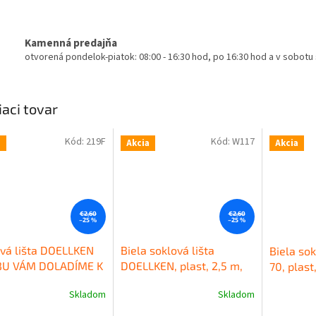
Kamenná predajňa
otvorená pondelok-piatok: 08:00 - 16:30 hod, po 16:30 hod a v sobot
iaci tovar
Kód:
219F
Kód:
W117
a
Akcia
Akcia
€2,60
€2,60
–25 %
–25 %
vá lišta DOELLKEN
Biela soklová lišta
Biela sok
BU VÁM DOLADÍME K
DOELLKEN, plast, 2,5 m,
70, plast
HE), plast, 2,5 m,
výška 50 mm
Kvalitná
mm
Kval
Skladom
Skladom
erné
Priemerné
Priemerné
a 50mm
Kvalitná
plastová soklová lišta
soklová 
tenie
hodnotenie
hodnoteni
ová obvodová lišta
DOELLKEN SLK50