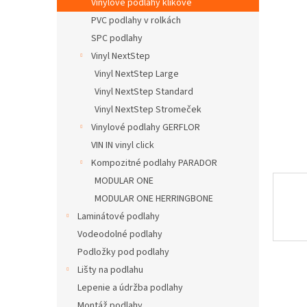
Vinylové podlahy klikové
PVC podlahy v rolkách
SPC podlahy
Vinyl NextStep
Vinyl NextStep Large
Vinyl NextStep Standard
Vinyl NextStep Stromeček
Vinylové podlahy GERFLOR
VIN IN vinyl click
Kompozitné podlahy PARADOR
MODULAR ONE
MODULAR ONE HERRINGBONE
Laminátové podlahy
Vodeodolné podlahy
Podložky pod podlahy
Lišty na podlahu
Lepenie a údržba podlahy
Montáž podlahy