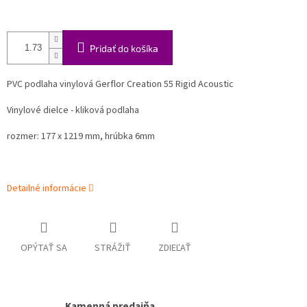
Pridať do košíka
PVC podlaha vinylová Gerflor Creation 55 Rigid Acoustic
Vinylové dielce - kliková podlaha
rozmer: 177 x 1219 mm, hrúbka 6mm
Detailné informácie
OPÝTAŤ SA
STRÁŽIŤ
ZDIEĽAŤ
Kamenná predajňa