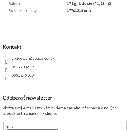
Balenie
:
17 kg/ 8 dosiek/ 1,73 m2
Rozmer 1 dosky
:
177x1219 mm
Z
á
p
ä
Kontakt
t
spacewer
@
spacewer.sk
i
e
051 77 145 95
0902 246 989
Odoberať newsletter
Vložte svoj e-mail a my Vám budeme zasielať informácie o nových
produktoch na našom e-shope.
Email