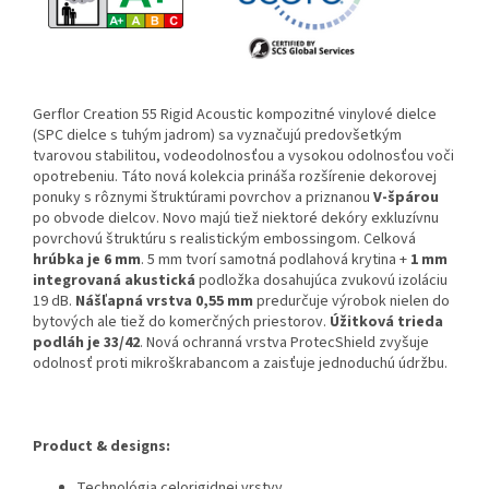
Gerflor Creation 55 Rigid Acoustic kompozitné vinylové dielce
(SPC dielce s tuhým jadrom) sa vyznačujú predovšetkým
tvarovou stabilitou, vodeodolnosťou a vysokou odolnosťou voči
opotrebeniu. Táto nová kolekcia prináša rozšírenie dekorovej
ponuky s rôznymi štruktúrami povrchov a priznanou
V-špárou
po obvode dielcov. Novo majú tiež niektoré dekóry exkluzívnu
povrchovú štruktúru s realistickým embossingom. Celková
hrúbka je 6 mm
. 5 mm tvorí samotná podlahová krytina +
1 mm
integrovaná akustická
podložka dosahujúca zvukovú izoláciu
19 dB.
Nášľapná vrstva 0,55 mm
predurčuje výrobok nielen do
bytových ale tiež do komerčných priestorov.
Úžitková trieda
podláh je 33/42
. Nová ochranná vrstva ProtecShield zvyšuje
odolnosť proti mikroškrabancom a zaisťuje jednoduchú údržbu.
Product & designs:
Technológia celorigidnej vrstvy