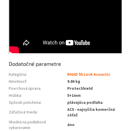
Dodatočné parametre
Kategória
:
RIGID 55 Lock Acoustic
Hmotnosť
:
9.86 kg
Povrchová úprava
:
ProtecShield
Hrúbka
:
5+1mm
Spôsob položenia
:
plávajúca podlaha
AC5 - najvyššia komerčná
Záťažová trieda
:
záťaž
Vhodná na podlahové
áno
vykurovanie
: