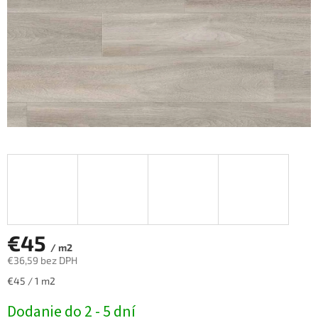
€45
/ m2
€36,59 bez DPH
Jednotková
€45 / 1 m2
cena:
Dodanie do 2 - 5 dní