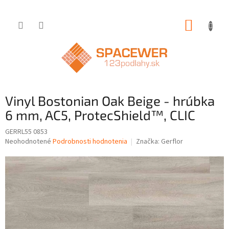
Prejsť
NÁKUP
na
obsah
KOŠÍK
Vinyl Bostonian Oak Beige - hrúbka
6 mm, AC5, ProtecShield™, CLIC
GERRL55 0853
Priemerné
Neohodnotené
Podrobnosti hodnotenia
Značka:
Gerflor
hodnotenie
produktu
je
0,0
z
5
hviezdičiek.