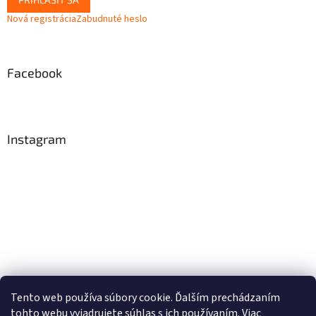
Nová registrácia
Zabudnuté heslo
Facebook
Instagram
Tento web používa súbory cookie. Ďalším prechádzaním
tohto webu vyjadrujete súhlas s ich používaním. Viac