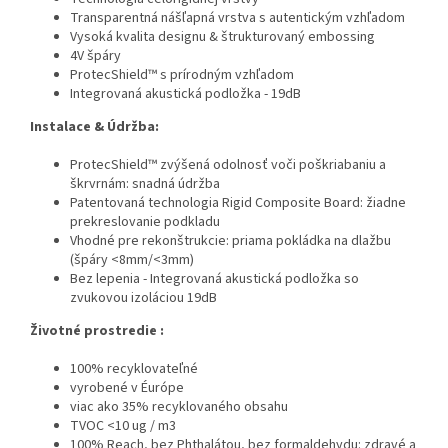
Transparentná nášľapná vrstva s autentickým vzhľadom
Vysoká kvalita designu & štrukturovaný embossing
4V špáry
ProtecShield™ s prírodným vzhľadom
Integrovaná akustická podložka - 19dB
Instalace & Údržba:
ProtecShield™ zvýšená odolnosť voči poškriabaniu a
škrvrnám: snadná údržba
Patentovaná technologia Rigid Composite Board: žiadne
prekreslovanie podkladu
Vhodné pre rekonštrukcie: priama pokládka na dlažbu
(špáry <8mm/<3mm)
Bez lepenia - Integrovaná akustická podložka so
zvukovou izoláciou 19dB
Životné prostredie :
100% recyklovateľné
vyrobené v Éurópe
viac ako 35% recyklovaného obsahu
TVOC <10 ug / m3
100% Reach, bez Phthalátou, bez formaldehydu: zdravé a