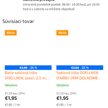
otvorená pondelok-piatok: 08:00 - 16:30 hod, po 16:30
hod a v sobotu sa môžete objednať.
Súvisiaci tovar
Akcia
Akcia
€2,60
–25 %
€2,60
–25 %
Biela soklová lišta
Soklová lišta DOELLKEN
DOELLKEN, plast, 2,5 m,
(FARBU VÁM DOLADÍME K
výška 50 mm
Kvalitná
PODLAHE), plast, 2,5 m,
Skladom
Skladom
Priemerné
Priemerné
plastová soklová lišta
výška 50mm
Kvalitná
hodnotenie
hodnotenie
DOELLKEN SLK50
€1,59 bez DPH
plastová obvodová lišta
€1,59 bez DPH
produktu
produktu
€1,95
€1,95
DOELLKEN SLK50
je
je
5,0
4,5
Jednotková
Jednotková
€1,95 / 1 m
€1,95 / 1 m