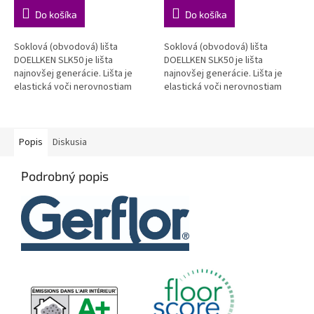
z
z
cena:
cena:
Do košíka
Do košíka
5
5
hviezdičiek.
hviezdičiek.
Soklová (obvodová) lišta
Soklová (obvodová) lišta
DOELLKEN SLK50 je lišta
DOELLKEN SLK50 je lišta
najnovšej generácie. Lišta je
najnovšej generácie. Lišta je
elastická voči nerovnostiam
elastická voči nerovnostiam
steny aj podlahy, zároveň je
steny aj podlahy, zároveň je
však spoľahlivo pevná a stála.
však spoľahlivo pevná a stála....
VODEODOLNÁ
Popis
Diskusia
Podrobný popis