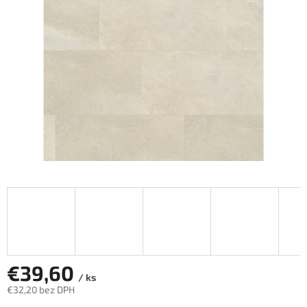
hviezdičiek.
€39,60
/ ks
€32,20 bez DPH