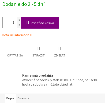
Jednotková
Dodanie do 2 - 5 dní
cena:
Pridať do košíka
Detailné informácie
OPÝTAŤ SA
STRÁŽIŤ
ZDIEĽAŤ
Kamenná predajňa
otvorená pondelok-piatok: 08:00 - 16:30 hod, po 16:30
hod a v sobotu sa môžete objednať.
Popis
Diskusia