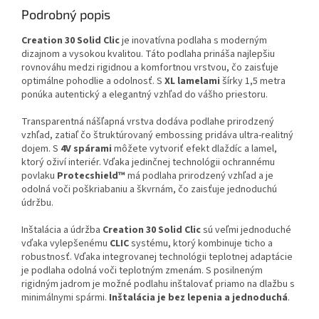
Podrobný popis
Creation 30 Solid Clic
je inovatívna podlaha s moderným
dizajnom a vysokou kvalitou. Táto podlaha prináša najlepšiu
rovnováhu medzi rigidnou a komfortnou vrstvou, čo zaisťuje
optimálne pohodlie a odolnosť. S
XL lamelami
šírky 1,5 metra
ponúka autentický a elegantný vzhľad do vášho priestoru.
Transparentná nášľapná vrstva dodáva podlahe prirodzený
vzhľad, zatiaľ čo štruktúrovaný embossing pridáva ultra-realitný
dojem. S
4V spárami
môžete vytvoriť efekt dlaždíc a lamel,
ktorý oživí interiér. Vďaka jedinčnej technológii ochrannému
povlaku
Protecshield™
má podlaha prirodzený vzhľad a je
odolná voči poškriabaniu a škvrnám, čo zaisťuje jednoduchú
údržbu.
Inštalácia a údržba
Creation 30 Solid Clic
sú veľmi jednoduché
vďaka vylepšenému
CLIC
systému, ktorý kombinuje ticho a
robustnosť. Vďaka integrovanej technológii teplotnej adaptácie
je podlaha odolná voči teplotným zmenám. S posilneným
rigidným jadrom je možné podlahu inštalovať priamo na dlažbu s
minimálnymi spármi.
Inštalácia je bez lepenia a jednoduchá
.