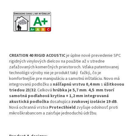
CREATION 40 RIGID ACOUSTIC
je
úplne nové prevedenie SPC
rigidných vinylových dielcov na použitie až v stredne
zaťažovaných komerčných priestoroch. Vďaka patentovanej
technológii výroby nie je produkt taký ťažký, čo je
komfortnejšie pre manipuláciu a samotnú inštaláciu. Novo má
integrovanú podložku a
nášľapnú vrstvu 0,4 mm
s
úžitkovou
triedou 23/32
. Celková
hrúbka je 5,7 mm
.
4,5 mm tvorí
samotná podlahová krytina + 1,2 mm integrovaná
akustická podložka
dosahujúca
zvukovej izolácie 19 dB
.
Nová ochranná vrstva
ProtecShield
zvyšuje odolnosť proti
mikroškrabancom a zaisťuje jednoduchú údržbu.