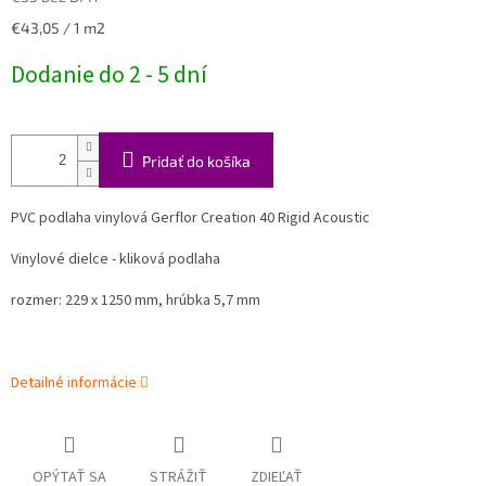
Jednotková
€43,05 / 1 m2
cena:
Dodanie do 2 - 5 dní
Pridať do košíka
PVC podlaha vinylová Gerflor Creation 40 Rigid Acoustic
Vinylové dielce - kliková podlaha
rozmer: 229 x 1250 mm, hrúbka 5,7 mm
Detailné informácie
OPÝTAŤ SA
STRÁŽIŤ
ZDIEĽAŤ