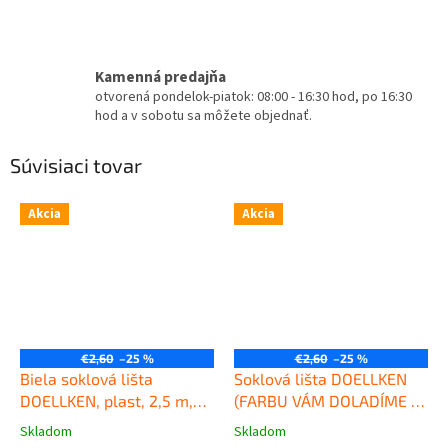
Kamenná predajňa
otvorená pondelok-piatok: 08:00 - 16:30 hod, po 16:30
hod a v sobotu sa môžete objednať.
Súvisiaci tovar
Akcia
Akcia
€2,60
–25 %
€2,60
–25 %
Biela soklová lišta
Soklová lišta DOELLKEN
DOELLKEN, plast, 2,5 m,
(FARBU VÁM DOLADÍME K
výška 50 mm
Kvalitná
PODLAHE), plast, 2,5 m,
Skladom
Skladom
Priemerné
Priemerné
plastová soklová lišta
výška 50mm
Kvalitná