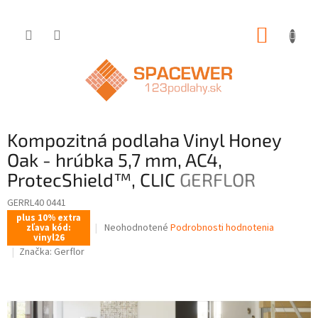
Prejsť
NÁKUP
na
obsah
KOŠÍK
Kompozitná podlaha Vinyl Honey
Oak - hrúbka 5,7 mm, AC4,
ProtecShield™, CLIC
GERFLOR
GERRL40 0441
plus 10% extra
Priemerné
Neohodnotené
Podrobnosti hodnotenia
zľava kód:
vinyl26
hodnotenie
Značka:
Gerflor
produktu
je
0,0
z
5