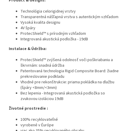
Product & designs:
Technológia celorigidnej vrstvy
Transparentná nášľapná vrstva s autentickým vzhľadom
Vysoká kvalita designu
4V špáry
ProtecShield™ s prírodným vzhľadom
Integrovaná akustická podložka - 19dB
Instalace & Údržba:
ProtecShield™ zvýšená odolnosť voči poškriabaniu a
škrvrnám: snadná údržba
Patentovaná technologia Rigid Composite Board: žiadne
prekreslovanie podkladu
Vhodné pre rekonštrukcie: priama pokládka na dlažbu
(špáry <8mm/<3mm)
Bez lepenia - Integrovaná akustická podložka so
zvukovou izoláciou 19dB
Životné prostredie :
100% recyklovateľné
vyrobené v Éurópe
viac ako 35% recyklovaného obsahu