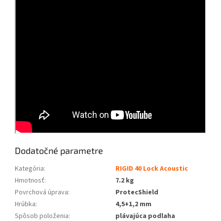
Dodatočné parametre
Kategória
:
RIGID 40 Lock Acoustic
Hmotnosť
:
7.2 kg
Povrchová úprava
:
ProtecShield
Hrúbka
:
4,5+1,2 mm
Spôsob položenia
:
plávajúca podlaha