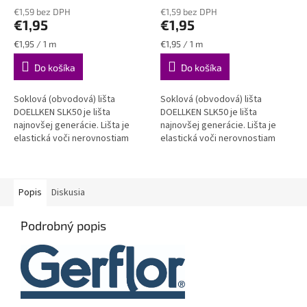
hodnotenie
hodnotenie
DOELLKEN SLK50
€1,59 bez DPH
plastová obvodová lišta
€1,59 bez DPH
produktu
produktu
€1,95
€1,95
DOELLKEN SLK50
je
je
5,0
4,5
Jednotková
Jednotková
€1,95 / 1 m
€1,95 / 1 m
z
z
cena:
cena:
Do košíka
Do košíka
5
5
hviezdičiek.
hviezdičiek.
Soklová (obvodová) lišta
Soklová (obvodová) lišta
DOELLKEN SLK50 je lišta
DOELLKEN SLK50 je lišta
najnovšej generácie. Lišta je
najnovšej generácie. Lišta je
elastická voči nerovnostiam
elastická voči nerovnostiam
steny aj podlahy, zároveň je
steny aj podlahy, zároveň je
však spoľahlivo pevná a stála.
však spoľahlivo pevná a stála....
VODEODOLNÁ
Popis
Diskusia
Podrobný popis