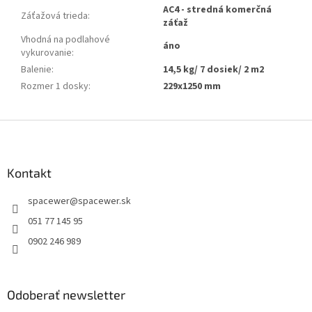
AC4 - stredná komerčná
Záťažová trieda
:
záťaž
Vhodná na podlahové
áno
vykurovanie
:
Balenie
:
14,5 kg/ 7 dosiek/ 2 m2
Rozmer 1 dosky
:
229x1250 mm
Z
á
p
ä
Kontakt
t
spacewer
@
spacewer.sk
i
e
051 77 145 95
0902 246 989
Odoberať newsletter