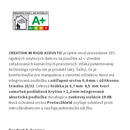
CREATION 40 RIGID ACOUSTIC
je
úplne nové prevedenie SPC
rigidných vinylových dielcov na použitie až v stredne
zaťažovaných komerčných priestoroch. Vďaka patentovanej
technológii výroby nie je produkt taký ťažký, čo je
komfortnejšie pre manipuláciu a samotnú inštaláciu. Novo má
integrovanú podložku a
nášľapnú vrstvu 0,4 mm
s
úžitkovou
triedou 23/32
. Celková
hrúbka je 5,7 mm
.
4,5 mm tvorí
samotná podlahová krytina + 1,2 mm integrovaná
akustická podložka
dosahujúca
zvukovej izolácie 19 dB
.
Nová ochranná vrstva
ProtecShield
zvyšuje odolnosť proti
mikroškrabancom a zaisťuje jednoduchú údržbu.