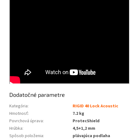
Dodatočné parametre
Kategória
:
RIGID 40 Lock Acoustic
Hmotnosť
:
7.2 kg
Povrchová úprava
:
ProtecShield
Hrúbka
:
4,5+1,2 mm
Spôsob položenia
:
plávajúca podlaha