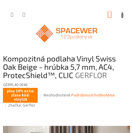
Prejsť
NÁKUP
na
obsah
KOŠÍK
Kompozitná podlaha Vinyl Swiss
Oak Beige - hrúbka 5,7 mm, AC4,
ProtecShield™, CLIC
GERFLOR
GERRL40 0848
plus 10% extra
Priemerné
Neohodnotené
Podrobnosti hodnotenia
zľava kód:
vinyl26
hodnotenie
Značka:
Gerflor
produktu
je
0,0
z
5