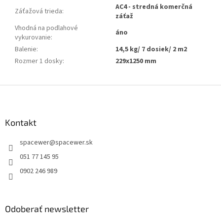
AC4 - stredná komerčná
Záťažová trieda
:
záťaž
Vhodná na podlahové
áno
vykurovanie
:
Balenie
:
14,5 kg/ 7 dosiek/ 2 m2
Rozmer 1 dosky
:
229x1250 mm
Z
á
p
ä
Kontakt
t
spacewer
@
spacewer.sk
i
e
051 77 145 95
0902 246 989
Odoberať newsletter