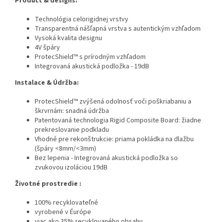
Product & designs:
Technológia celorigidnej vrstvy
Transparentná nášľapná vrstva s autentickým vzhľadom
Vysoká kvalita designu
4V špáry
ProtecShield™ s prírodným vzhľadom
Integrovaná akustická podložka - 19dB
Instalace & Údržba:
ProtecShield™ zvýšená odolnosť voči poškriabaniu a
škrvrnám: snadná údržba
Patentovaná technologia Rigid Composite Board: žiadne
prekreslovanie podkladu
Vhodné pre rekonštrukcie: priama pokládka na dlažbu
(špáry <8mm/<3mm)
Bez lepenia - Integrovaná akustická podložka so
zvukovou izoláciou 19dB
Životné prostredie :
100% recyklovateľné
vyrobené v Éurópe
viac ako 35% recyklovaného obsahu