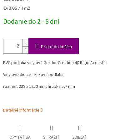
Jednotková
€43,05 / 1 m2
cena:
Dodanie do 2 - 5 dní
Pridať do košíka
PVC podlaha vinylová Gerflor Creation 40 Rigid Acoustic
Vinylové dielce - kliková podlaha
rozmer: 229 x 1250 mm, hrúbka 5,7 mm
Detailné informácie
OPÝTAŤ SA
STRÁŽIŤ
ZDIEĽAŤ