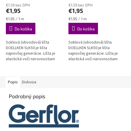
hodnotenie
hodnotenie
DOELLKEN SLK50
€1,59 bez DPH
plastová obvodová lišta
€1,59 bez DPH
produktu
produktu
€1,95
€1,95
DOELLKEN SLK50
je
je
5,0
4,5
Jednotková
Jednotková
€1,95 / 1 m
€1,95 / 1 m
z
z
cena:
cena:
Do košíka
Do košíka
5
5
hviezdičiek.
hviezdičiek.
Soklová (obvodová) lišta
Soklová (obvodová) lišta
DOELLKEN SLK50 je lišta
DOELLKEN SLK50 je lišta
najnovšej generácie. Lišta je
najnovšej generácie. Lišta je
elastická voči nerovnostiam
elastická voči nerovnostiam
steny aj podlahy, zároveň je
steny aj podlahy, zároveň je
však spoľahlivo pevná a stála.
však spoľahlivo pevná a stála....
VODEODOLNÁ
Popis
Diskusia
Podrobný popis