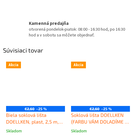
Kamenná predajňa
otvorená pondelok-piatok: 08:00 - 16:30 hod, po 16:30
hod a v sobotu sa môžete objednať.
Súvisiaci tovar
Akcia
Akcia
€2,60
–25 %
€2,60
–25 %
Biela soklová lišta
Soklová lišta DOELLKEN
DOELLKEN, plast, 2,5 m,
(FARBU VÁM DOLADÍME K
výška 50 mm
Kvalitná
PODLAHE), plast, 2,5 m,
Skladom
Skladom
Priemerné
Priemerné
plastová soklová lišta
výška 50mm
Kvalitná