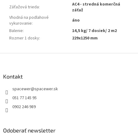
AC4 - stredná komerčná
Záťažová trieda
:
záťaž
Vhodná na podlahové
áno
vykurovanie
:
Balenie
:
14,5 kg/ 7 dosiek/ 2 m2
Rozmer 1 dosky
:
229x1250 mm
Z
á
p
ä
Kontakt
t
spacewer
@
spacewer.sk
i
e
051 77 145 95
0902 246 989
Odoberať newsletter