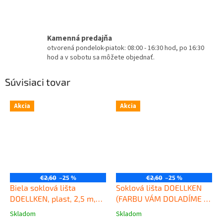
Kamenná predajňa
otvorená pondelok-piatok: 08:00 - 16:30 hod, po 16:30
hod a v sobotu sa môžete objednať.
Súvisiaci tovar
Akcia
Akcia
€2,60
–25 %
€2,60
–25 %
Biela soklová lišta
Soklová lišta DOELLKEN
DOELLKEN, plast, 2,5 m,
(FARBU VÁM DOLADÍME K
výška 50 mm
Kvalitná
PODLAHE), plast, 2,5 m,
Skladom
Skladom
Priemerné
Priemerné
plastová soklová lišta
výška 50mm
Kvalitná