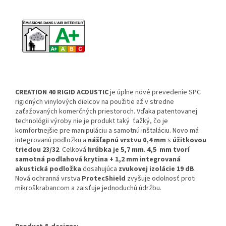
CREATION 40 RIGID ACOUSTIC
je
úplne nové prevedenie SPC
rigidných vinylových dielcov na použitie až v stredne
zaťažovaných komerčných priestoroch. Vďaka patentovanej
technológii výroby nie je produkt taký ťažký, čo je
komfortnejšie pre manipuláciu a samotnú inštaláciu. Novo má
integrovanú podložku a
nášľapnú vrstvu 0,4 mm
s
úžitkovou
triedou 23/32
. Celková
hrúbka je 5,7 mm
.
4,5 mm tvorí
samotná podlahová krytina + 1,2 mm integrovaná
akustická podložka
dosahujúca
zvukovej izolácie 19 dB
.
Nová ochranná vrstva
ProtecShield
zvyšuje odolnosť proti
mikroškrabancom a zaisťuje jednoduchú údržbu.