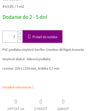
Jednotková
€43,05 / 1 m2
cena:
Dodanie do 2 - 5 dní
Pridať do košíka
PVC podlaha vinylová Gerflor Creation 40 Rigid Acoustic
Vinylové dielce - kliková podlaha
rozmer: 229 x 1250 mm, hrúbka 5,7 mm
Detailné informácie
OPÝTAŤ SA
STRÁŽIŤ
ZDIEĽAŤ