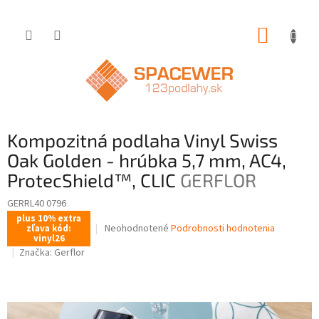
Prejsť
NÁKUP
na
obsah
KOŠÍK
Kompozitná podlaha Vinyl Swiss
Oak Golden - hrúbka 5,7 mm, AC4,
ProtecShield™, CLIC
GERFLOR
GERRL40 0796
plus 10% extra
Priemerné
Neohodnotené
Podrobnosti hodnotenia
zľava kód:
vinyl26
hodnotenie
Značka:
Gerflor
produktu
je
0,0
z
5