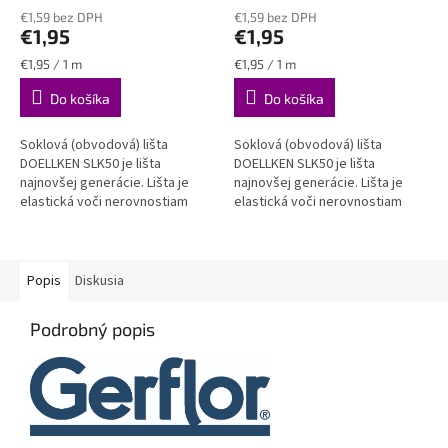
hodnotenie
hodnotenie
DOELLKEN SLK50
€1,59 bez DPH
plastová obvodová lišta
€1,59 bez DPH
produktu
produktu
€1,95
€1,95
DOELLKEN SLK50
je
je
5,0
4,5
Jednotková
Jednotková
€1,95 / 1 m
€1,95 / 1 m
z
z
cena:
cena:
Do košíka
Do košíka
5
5
hviezdičiek.
hviezdičiek.
Soklová (obvodová) lišta
Soklová (obvodová) lišta
DOELLKEN SLK50 je lišta
DOELLKEN SLK50 je lišta
najnovšej generácie. Lišta je
najnovšej generácie. Lišta je
elastická voči nerovnostiam
elastická voči nerovnostiam
steny aj podlahy, zároveň je
steny aj podlahy, zároveň je
však spoľahlivo pevná a stála.
však spoľahlivo pevná a stála....
VODEODOLNÁ
Popis
Diskusia
Podrobný popis