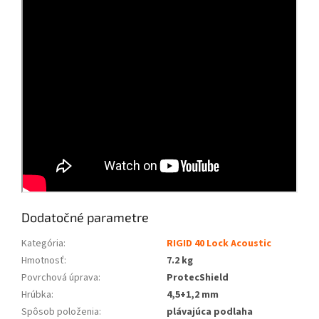
Dodatočné parametre
Kategória
:
RIGID 40 Lock Acoustic
Hmotnosť
:
7.2 kg
Povrchová úprava
:
ProtecShield
Hrúbka
:
4,5+1,2 mm
Spôsob položenia
:
plávajúca podlaha