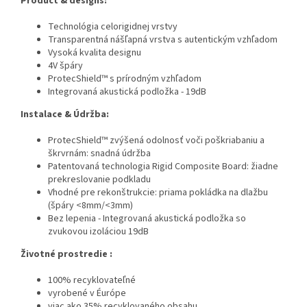
Product & designs:
Technológia celorigidnej vrstvy
Transparentná nášľapná vrstva s autentickým vzhľadom
Vysoká kvalita designu
4V špáry
ProtecShield™ s prírodným vzhľadom
Integrovaná akustická podložka - 19dB
Instalace & Údržba:
ProtecShield™ zvýšená odolnosť voči poškriabaniu a
škrvrnám: snadná údržba
Patentovaná technologia Rigid Composite Board: žiadne
prekreslovanie podkladu
Vhodné pre rekonštrukcie: priama pokládka na dlažbu
(špáry <8mm/<3mm)
Bez lepenia - Integrovaná akustická podložka so
zvukovou izoláciou 19dB
Životné prostredie :
100% recyklovateľné
vyrobené v Éurópe
viac ako 35% recyklovaného obsahu