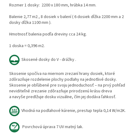
Rozmer 1 dosky: 2200 x 180 mm, hrúbka 14 mm.
Balenie 2,77 m2 , 8 dosiek v balení ( 6 dosiek dĺžka 2200 mm a 2
dosky dĺžka 1100 mm ).
Hmotnosť balenia podľa dreviny cca 24 kg.
1 doska = 0,396 m2.
Skosené dosky do V - drážky .
Skosenie spočíva na miernom zrezaní hrany dosiek, ktoré
zdôrazňuje rozdelenie plochy podlahy na jednotlivé dosky.
Skosenie je obľúbené pre svoju jednoduchosť – na prvý pohľad
neviditeľné zrezanie zdôrazňuje prirodzenú krásu dreva
a navyše predlžuje dosku vizuálne, čím jej dodáva ľahkosť.
Vhodná na podlahové kúrenie, prestup tepla 0,14 W/m2K.
Povrchová úprava 7 UV matný lak.