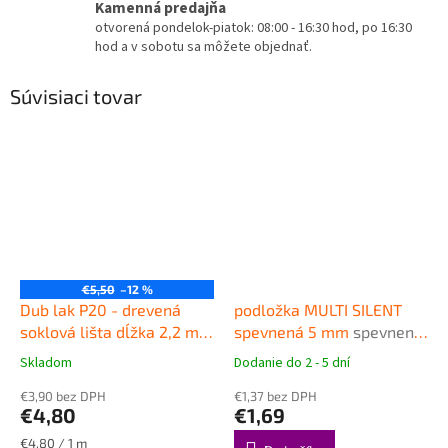
Kamenná predajňa
otvorená pondelok-piatok: 08:00 - 16:30 hod, po 16:30
hod a v sobotu sa môžete objednať.
Súvisiaci tovar
€5,50
–12 %
Dub lak P20 - drevená
podložka MULTI SILENT
soklová lišta dĺžka 2,2 m,
spevnená 5 mm
spevnená
výška 58mm
Drevená
podložka pod plávajúce
Skladom
Dodanie do 2 - 5 dní
Priemerné
Priemerné
obvodová lišta Barlinek
podlahy
hodnotenie
hodnotenie
€3,90 bez DPH
€1,37 bez DPH
produktu
produktu
€4,80
€1,69
je
je
4,8
4,9
Jednotková
€4,80 / 1 m