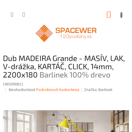
Prejsť
NÁKUP
na
obsah
KOŠÍK
Dub MADEIRA Grande - MASÍV, LAK,
V-drážka, KARTÁČ, CLICK, 14mm,
2200x180
Barlinek 100% drevo
1WG000811
Priemerné
Neohodnotené
Podrobnosti hodnotenia
Značka:
Barlinek
hodnotenie
produktu
je
0,0
z
5
hviezdičiek.