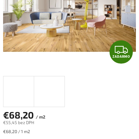
Z
ZADARMO
A
D
A
R
M
€68,20
/ m2
€55,45 bez DPH
O
Jednotková
€68,20 / 1 m2
cena: