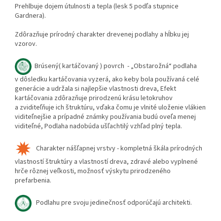
Prehlbuje dojem útulnosti a tepla (lesk 5 podľa stupnice
Gardnera).
Zdôrazňuje prírodný charakter drevenej podlahy a hĺbku jej
vzorov.
Brúsen
ý( kartáčovaný ) povrch
- „Obstarožná“ podlaha
v dôsledku kartáčovania vyzerá, ako keby bola používaná celé
generácie a udržala si najlepšie vlastnosti dreva, Efekt
kartáčovania zdôrazňuje prirodzenú krásu letokruhov
a zviditeľňuje ich štruktúru, vďaka čomu je vlnité uloženie vlákien
viditeľnejšie a prípadné známky používania budú oveľa menej
viditeľné, Podlaha nadobúda ušľachtilý vzhľad plný tepla.
Charakter nášľapnej vrstvy -
kompletná škála prírodných
vlastností štruktúry a vlastností dreva, zdravé alebo vyplnené
hrče rôznej veľkosti, možnosť výskytu prirodzeného
prefarbenia.
Podlahu pre svoju jedinečnosť odporúčajú architekti.