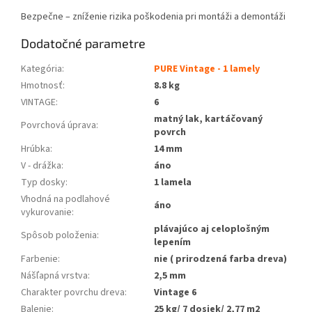
Bezpečne – zníženie rizika poškodenia pri montáži a demontáži
Dodatočné parametre
Kategória
:
PURE Vintage - 1 lamely
Hmotnosť
:
8.8 kg
VINTAGE
:
6
matný lak, kartáčovaný
Povrchová úprava
:
povrch
Hrúbka
:
14 mm
V - drážka
:
áno
Typ dosky
:
1 lamela
Vhodná na podlahové
áno
vykurovanie
:
plávajúco aj celoplošným
Spôsob položenia
:
lepením
Farbenie
:
nie ( prirodzená farba dreva)
Nášľapná vrstva
:
2,5 mm
Charakter povrchu dreva
:
Vintage 6
Balenie
:
25 kg/ 7 dosiek/ 2,77 m2