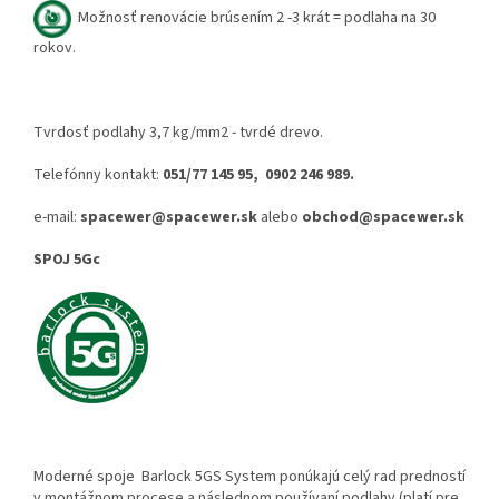
Možnosť renovácie brúsením 2 -3 krát = podlaha na 30
rokov.
Tvrdosť podlahy 3,7 kg/mm2 - tvrdé drevo.
Telefónny kontakt:
051/77 145 95, 0902 246 989.
e-mail:
spacewer@spacewer.sk
alebo
obchod@spacewer.sk
SPOJ 5Gc
Moderné spoje Barlock 5GS System ponúkajú celý rad predností
v montážnom procese a následnom používaní podlahy (platí pre