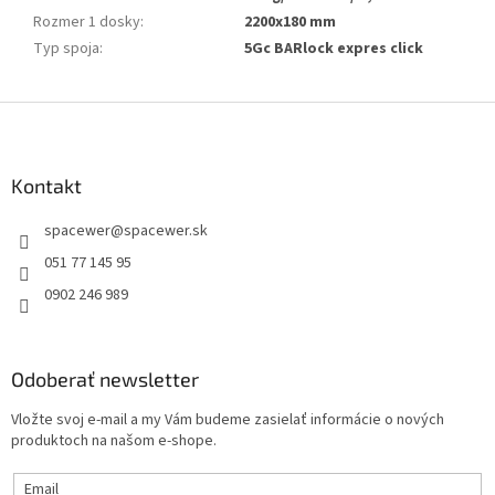
Rozmer 1 dosky
:
2200x180 mm
Typ spoja
:
5Gc BARlock expres click
Z
á
p
ä
Kontakt
t
spacewer
@
spacewer.sk
i
e
051 77 145 95
0902 246 989
Odoberať newsletter
Vložte svoj e-mail a my Vám budeme zasielať informácie o nových
produktoch na našom e-shope.
Email