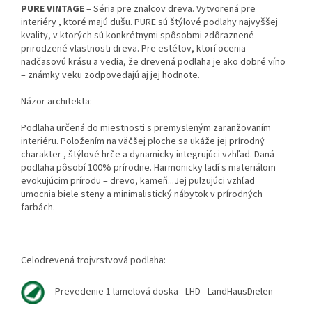
PURE VINTAGE
– Séria pre znalcov dreva. Vytvorená pre
interiéry , ktoré majú dušu. PURE sú štýlové podlahy najvyššej
kvality, v ktorých sú konkrétnymi spôsobmi zdôraznené
prirodzené vlastnosti dreva. Pre estétov, ktorí ocenia
nadčasovú krásu a vedia, že drevená podlaha je ako dobré víno
– známky veku zodpovedajú aj jej hodnote.
Názor architekta:
Podlaha určená do miestnosti s premysleným zaranžovaním
interiéru. Položením na väčšej ploche sa ukáže jej prírodný
charakter , štýlové hrče a dynamicky integrujúci vzhľad. Daná
podlaha pôsobí 100% prírodne. Harmonicky ladí s materiálom
evokujúcim prírodu – drevo, kameň...Jej pulzujúci vzhľad
umocnia biele steny a minimalistický nábytok v prírodných
farbách.
Celodrevená trojvrstvová podlaha:
Prevedenie 1 lamelová doska - LHD - LandHausDielen