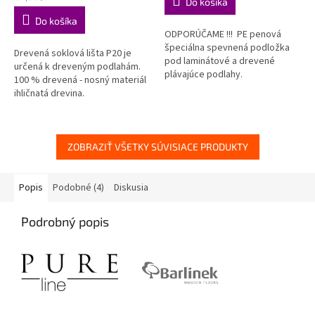
Do košíka
z
z
cena:
Do košíka
5
5
ODPORÚČAME !!! PE penová
hviezdičiek.
hviezdičiek.
špeciálna spevnená podložka
Drevená soklová lišta P20 je
pod laminátové a drevené
určená k dreveným podlahám.
plávajúce podlahy.
100 % drevená - nosný materiál
ihličnatá drevina.
ZOBRAZIŤ VŠETKY SÚVISIACE PRODUKTY
Popis
Podobné (4)
Diskusia
Podrobný popis