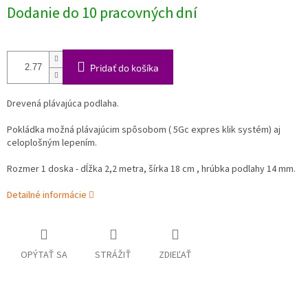
Dodanie do 10 pracovných dní
Pridať do košíka
Drevená plávajúca podlaha.
Pokládka možná plávajúcim spôsobom ( 5Gc expres klik systém) aj
celoplošným lepením.
Rozmer 1 doska - dĺžka 2,2 metra, šírka 18 cm , hrúbka podlahy 14 mm.
Detailné informácie
OPÝTAŤ SA
STRÁŽIŤ
ZDIEĽAŤ