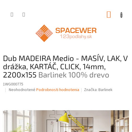
Prejsť
NÁKUP
na
obsah
KOŠÍK
Dub MADEIRA Medio - MASÍV, LAK, V
drážka, KARTÁČ, CLICK, 14mm,
2200x155
Barlinek 100% drevo
1WG000775
Priemerné
Neohodnotené
Podrobnosti hodnotenia
Značka:
Barlinek
hodnotenie
produktu
je
0,0
z
5
hviezdičiek.