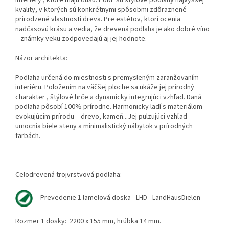
kvality, v ktorých sú konkrétnymi spôsobmi zdôraznené
prirodzené vlastnosti dreva. Pre estétov, ktorí ocenia
nadčasovú krásu a vedia, že drevená podlaha je ako dobré víno
– známky veku zodpovedajú aj jej hodnote.
Názor architekta:
Podlaha určená do miestnosti s premysleným zaranžovaním
interiéru. Položením na väčšej ploche sa ukáže jej prírodný
charakter , štýlové hrče a dynamicky integrujúci vzhľad. Daná
podlaha pôsobí 100% prírodne. Harmonicky ladí s materiálom
evokujúcim prírodu – drevo, kameň...Jej pulzujúci vzhľad
umocnia biele steny a minimalistický nábytok v prírodných
farbách.
Celodrevená trojvrstvová podlaha:
Prevedenie 1 lamelová doska - LHD - LandHausDielen
Rozmer 1 dosky: 2200 x 155 mm, hrúbka 14 mm.