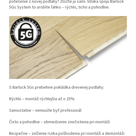
potešenie z novej podlahy? Zložte ju sami. Vďaka spoju Barlock
5Gs System to urobíte ľahko – rýchlo, ticho a pohodlne.
S Barlock 5Gs prebehne pokládka drevenej podlahy:
Rýchlo – montáž rýchlejšia až o 25%
Samostatne – nemusíte byť profesionál
Čisto a pohodlne – obmedzenie znečistenia pri montáži
Bezpečne – zníženie rizika poškodenia pri montáži a demontáži