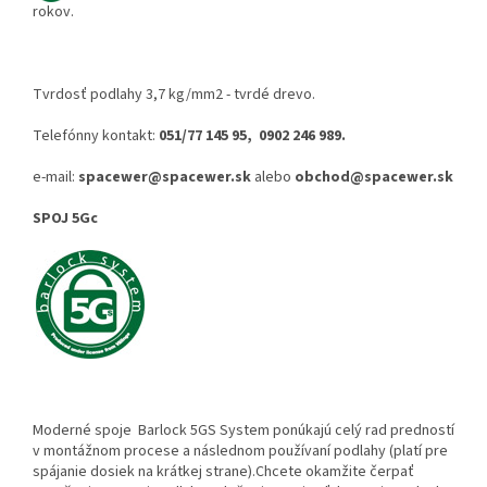
rokov.
Tvrdosť podlahy 3,7 kg/mm2 - tvrdé drevo.
Telefónny kontakt:
051/77 145 95, 0902 246 989.
e-mail:
spacewer@spacewer.sk
alebo
obchod@spacewer.sk
SPOJ 5Gc
Moderné spoje Barlock 5GS System ponúkajú celý rad predností
v montážnom procese a následnom používaní podlahy (platí pre
spájanie dosiek na krátkej strane).Chcete okamžite čerpať