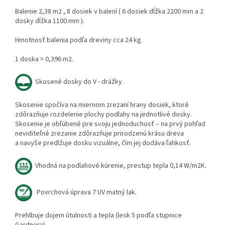
Balenie 2,38 m2 , 8 dosiek v balení ( 6 dosiek dĺžka 2200 mm a 2
dosky dĺžka 1100 mm ).
Hmotnosť balenia podľa dreviny cca 24 kg.
1 doska = 0,396 m2.
Skosené dosky do V - drážky .
Skosenie spočíva na miernom zrezaní hrany dosiek, ktoré
zdôrazňuje rozdelenie plochy podlahy na jednotlivé dosky.
Skosenie je obľúbené pre svoju jednoduchosť – na prvý pohľad
neviditeľné zrezanie zdôrazňuje prirodzenú krásu dreva
a navyše predlžuje dosku vizuálne, čím jej dodáva ľahkosť.
Vhodná na podlahové kúrenie, prestup tepla 0,14 W/m2K.
Povrchová úprava 7 UV matný lak.
Prehlbuje dojem útulnosti a tepla (lesk 5 podľa stupnice
Gardnera).