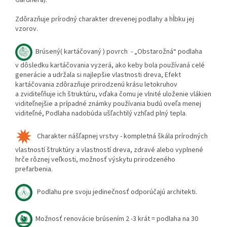
Zdôrazňuje prírodný charakter drevenej podlahy a hĺbku jej
vzorov.
Brúsen
ý( kartáčovaný ) povrch
- „Obstarožná“ podlaha
v dôsledku kartáčovania vyzerá, ako keby bola používaná celé
generácie a udržala si najlepšie vlastnosti dreva, Efekt
kartáčovania zdôrazňuje prirodzenú krásu letokruhov
a zviditeľňuje ich štruktúru, vďaka čomu je vlnité uloženie vlákien
viditeľnejšie a prípadné známky používania budú oveľa menej
viditeľné, Podlaha nadobúda ušľachtilý vzhľad plný tepla.
Charakter nášľapnej vrstvy -
kompletná škála prírodných
vlastností štruktúry a vlastností dreva, zdravé alebo vyplnené
hrče rôznej veľkosti, možnosť výskytu prirodzeného
prefarbenia.
Podlahu pre svoju jedinečnosť odporúčajú architekti.
Možnosť renovácie brúsením 2 -3 krát = podlaha na 30