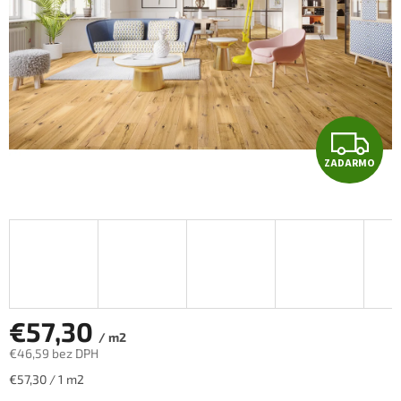
Z
ZADARMO
A
D
A
R
M
€57,30
/ m2
€46,59 bez DPH
O
Jednotková
€57,30 / 1 m2
cena: