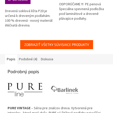
ODPORÚČAME !!! PE penová
hviezdičiek.
hviezdičiek.
špeciálna spevnená podložka
Drevená soklová lišta P20 je
pod laminátové a drevené
určená k dreveným podlahám.
plávajúce podlahy.
100 % drevená - nosný materiál
ihličnatá drevina.
ZOBRAZIŤ VŠETKY SÚVISIACE PRODUKTY
Popis
Podobné (4)
Diskusia
Podrobný popis
PURE VINTAGE
– Séria pre znalcov dreva. Vytvorená pre
interiéry , ktoré majú dušu. PURE sú štýlové podlahy najvyššej