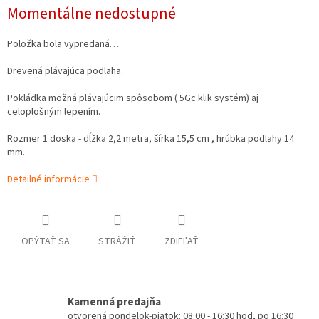
Momentálne nedostupné
Položka bola vypredaná…
Drevená plávajúca podlaha.
Pokládka možná plávajúcim spôsobom ( 5Gc klik systém) aj
celoplošným lepením.
Rozmer 1 doska - dĺžka 2,2 metra, šírka 15,5 cm , hrúbka podlahy 14
mm.
Detailné informácie
OPÝTAŤ SA
STRÁŽIŤ
ZDIEĽAŤ
Kamenná predajňa
otvorená pondelok-piatok: 08:00 - 16:30 hod, po 16:30