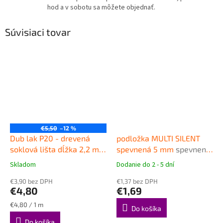
hod a v sobotu sa môžete objednať.
Súvisiaci tovar
€5,50
–12 %
Dub lak P20 - drevená
podložka MULTI SILENT
soklová lišta dĺžka 2,2 m,
spevnená 5 mm
spevnená
výška 58mm
Drevená
podložka pod plávajúce
Skladom
Dodanie do 2 - 5 dní
Priemerné
Priemerné
obvodová lišta Barlinek
podlahy
hodnotenie
hodnotenie
€3,90 bez DPH
€1,37 bez DPH
produktu
produktu
€4,80
€1,69
je
je
4,8
4,9
Jednotková
€4,80 / 1 m
Do košíka
z
z
cena:
Do košíka
5
5