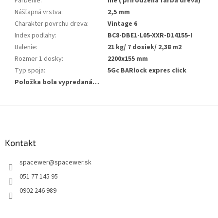
Farbenie
:
nie ( prirodzená farba dreva)
Nášľapná vrstva
:
2,5 mm
Charakter povrchu dreva
:
Vintage 6
Index podlahy
:
BC8-DBE1-L05-XXR-D14155-I
Balenie
:
21 kg/ 7 dosiek/ 2,38 m2
Rozmer 1 dosky
:
2200x155 mm
Typ spoja
:
5Gc BARlock expres click
Položka bola vypredaná…
Z
á
p
ä
Kontakt
t
spacewer
@
spacewer.sk
i
e
051 77 145 95
0902 246 989