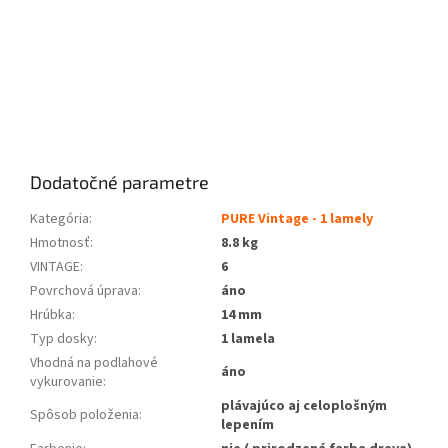
Dodatočné parametre
Kategória
:
PURE Vintage - 1 lamely
Hmotnosť
:
8.8 kg
VINTAGE
:
6
Povrchová úprava
:
áno
Hrúbka
:
14 mm
Typ dosky
:
1 lamela
Vhodná na podlahové
áno
vykurovanie
:
plávajúco aj celoplošným
Spôsob položenia
:
lepením