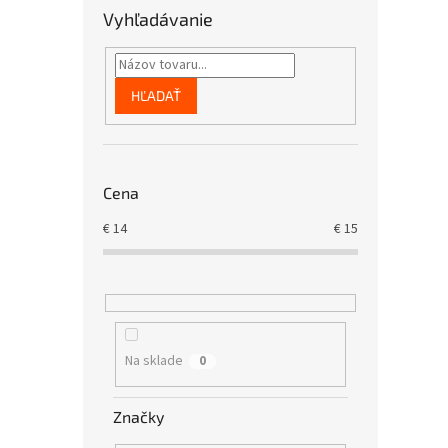
Vyhľadávanie
HĽADAŤ
Cena
€
14
€
15
Na sklade
0
Značky