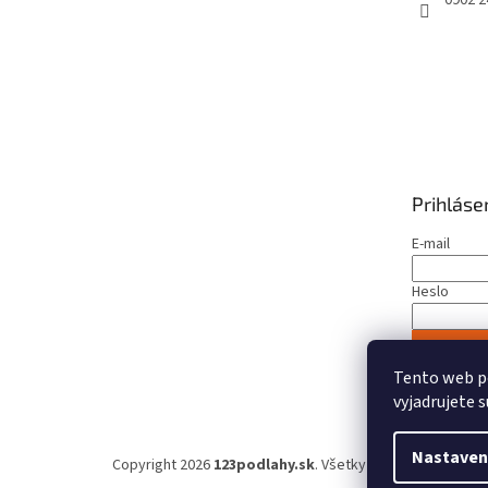
Prihláse
E-mail
Heslo
PRIHLÁS
Tento web p
Nová regist
vyjadrujete s
Nastaven
Copyright 2026
123podlahy.sk
. Všetky práva vyhradené.