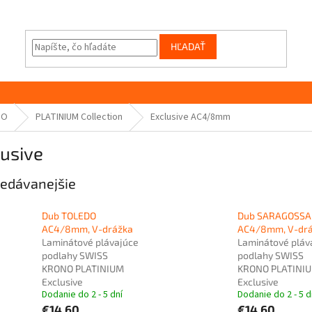
HĽADAŤ
NO
PLATINIUM Collection
Exclusive AC4/8mm
usive
edávanejšie
Dub TOLEDO
Dub SARAGOSSA
AC4/8mm, V-drážka
AC4/8mm, V-dr
Laminátové plávajúce
Laminátové pláv
podlahy SWISS
podlahy SWISS
KRONO PLATINIUM
KRONO PLATINI
Exclusive
Exclusive
Dodanie do 2 - 5 dní
Dodanie do 2 - 5 d
€14,60
€14,60