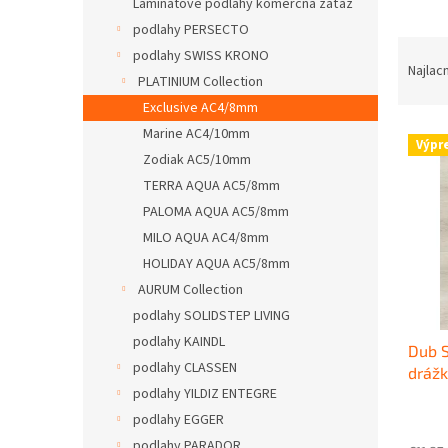
Laminátové podlahy komerčná záťaž
podlahy PERSECTO
R
podlahy SWISS KRONO
a
Najlac
PLATINIUM Collection
d
Exclusive AC4/8mm
e
V
n
Marine AC4/10mm
Výpr
ý
i
Zodiak AC5/10mm
p
e
TERRA AQUA AC5/8mm
i
p
PALOMA AQUA AC5/8mm
s
r
MILO AQUA AC4/8mm
p
o
HOLIDAY AQUA AC5/8mm
r
d
o
u
AURUM Collection
d
k
podlahy SOLIDSTEP LIVING
u
t
podlahy KAINDL
Dub 
k
o
podlahy CLASSEN
dráž
t
v
podlahy YILDIZ ENTEGRE
podl
o
Exclu
v
podlahy EGGER
podlahy PARADOR