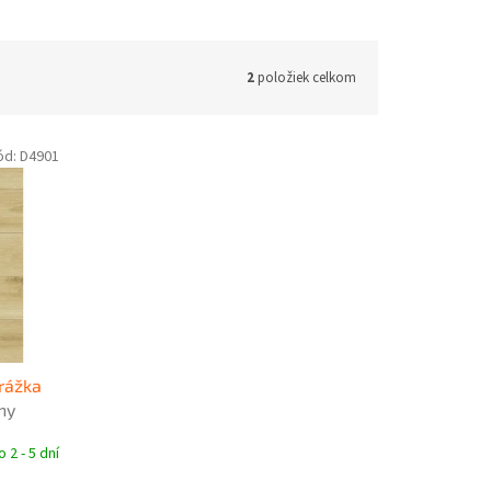
2
položiek celkom
ód:
D4901
rážka
hy
clusive
 2 - 5 dní