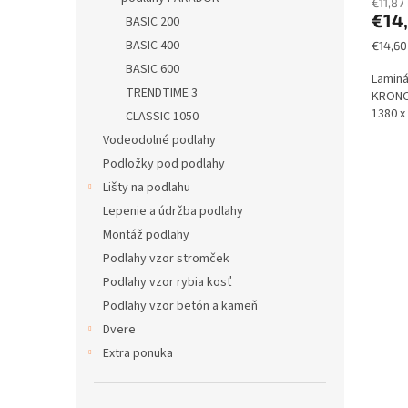
€11,87
€14
BASIC 200
BASIC 400
Jednot
€14,60
cena:
BASIC 600
Laminá
TRENDTIME 3
KRONO 
1380 x
CLASSIC 1050
Vodeodolné podlahy
Podložky pod podlahy
Lišty na podlahu
Lepenie a údržba podlahy
Montáž podlahy
Podlahy vzor stromček
Podlahy vzor rybia kosť
Podlahy vzor betón a kameň
Dvere
Extra ponuka