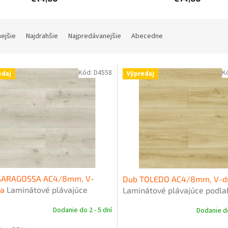
nejšie
Najdrahšie
Najpredávanejšie
Abecedne
Kód:
D4558
K
edaj
Výpredaj
SARAGOSSA AC4/8mm, V-
Dub TOLEDO AC4/8mm, V-d
ka
Laminátové plávajúce
Laminátové plávajúce podla
ahy SWISS KRONO PLATINIUM
SWISS KRONO PLATINIUM Ex
Dodanie do 2 - 5 dní
Dodanie do
sive