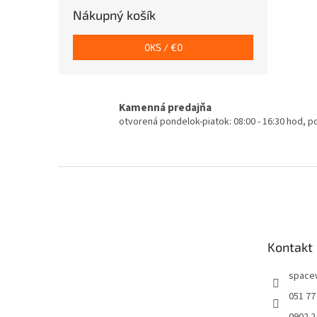
Nákupný košík
0
KS /
€0
Kamenná predajňa
otvorená pondelok-piatok: 08:00 - 16:30 hod, 
Z
á
p
ä
t
Kontakt
i
e
space
051 77
0902 2