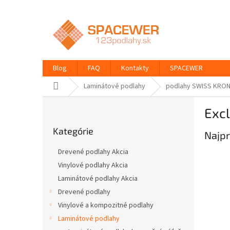
Prejsť
na
obsah
Blog
FAQ
Kontakty
SPACEWER
Domov
Laminátové podlahy
podlahy SWISS KRO
B
Excl
o
Preskočiť
č
Kategórie
kategórie
Najpr
n
ý
Drevené podlahy Akcia
p
Vinylové podlahy Akcia
a
Laminátové podlahy Akcia
n
e
Drevené podlahy
l
Vinylové a kompozitné podlahy
Laminátové podlahy