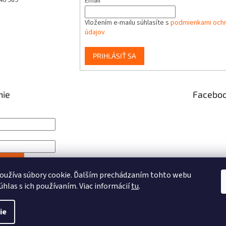
Email
Vložením e-mailu súhlasíte s
podmienkami och
údajov
PRIHLÁSIŤ SA
nie
Facebo
IŤ SA
oužíva súbory cookie. Ďalším prechádzaním tohto webu
rácia
Zabudnuté heslo
úhlas s ich používaním. Viac informácií
tu
.
ie