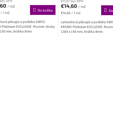
 bez DPH
€11,87 bez DPH
,60
€14,60
/ m2
/ m2
Do košíka
Do
ková
Jednotková
 / 1 m2
€14,60 / 1 m2
cena:
tová plávajúca podlaha SWISS
Laminátová plávajúca podlaha SWI
Platinium EXCLUSIVE. Rozmer dosky
KRONO Platinium EXCLUSIVE. Rozm
 193 mm, hrúbka 8mm.
1380 x 193 mm, hrúbka 8mm.
O
v
l
á
d
a
c
i
e
p
r
v
k
y
v