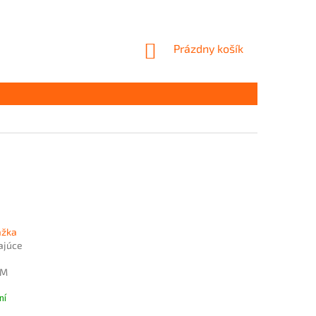
NÁKUPNÝ
Prázdny košík
KOŠÍK
ážka
ajúce
UM
ní