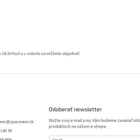
po 16:30 hod a v sobotu sa môžete objednať.
Odoberať newsletter
Vložte svoj e-mail a my Vám budeme zasielať in
wer
@
spacewer.sk
produktoch na našom e-shope.
 145 95
46 989