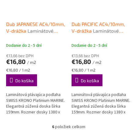
Dub JAPANESE AC4/10mm,
Dub PACIFIC AC4/10mm,
V-drážka
Laminátové
V-drážka
Laminátové
plávajúce podlahy SWISS
plávajúce podlahy SWISS
KRONO PLATINIUM Marine
KRONO PLATINIUM Marine
Dodanie do 2 - 5 dní
Dodanie do 2 - 5 dní
€13,66 bez DPH
€13,66 bez DPH
€16,80
€16,80
/ m2
/ m2
Jednotková
Jednotková
€16,80 / 1 m2
€16,80 / 1 m2
cena:
cena:
Do košíka
Do košíka
Laminátová plávajúca podlaha
Laminátová plávajúca podlaha
SWISS KRONO Platinium MARINE.
SWISS KRONO Platinium MARINE.
Elegantná zúžená doska šírka
Elegantná zúžená doska šírka
159mm. Rozmer dosky 1380 x
159mm. Rozmer dosky 1380 x
159 mm, hrúbka 10mm.
159 mm, hrúbka 10mm.
6
položiek celkom
O
v