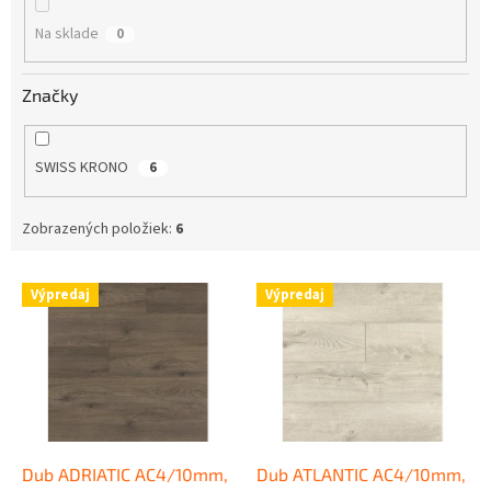
k
Na sklade
0
t
o
v
Značky
SWISS KRONO
6
Zobrazených položiek:
6
V
Výpredaj
Výpredaj
ý
p
i
s
p
r
o
d
Dub ADRIATIC AC4/10mm,
Dub ATLANTIC AC4/10mm,