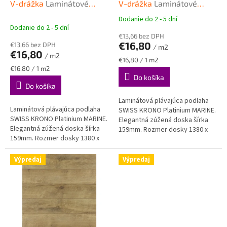
u
V-drážka
Laminátové
V-drážka
Laminátové
k
plávajúce podlahy SWISS
plávajúce podlahy SWISS
Dodanie do 2 - 5 dní
Priemerné
t
KRONO PLATINIUM Marine
KRONO PLATINIUM Marine
Dodanie do 2 - 5 dní
hodnotenie
o
€13,66 bez DPH
produktu
€16,80
€13,66 bez DPH
v
/ m2
je
€16,80
/ m2
5,0
Jednotková
€16,80 / 1 m2
z
Jednotková
cena:
€16,80 / 1 m2
cena:
Do košíka
5
Do košíka
hviezdičiek.
Laminátová plávajúca podlaha
Laminátová plávajúca podlaha
SWISS KRONO Platinium MARINE.
SWISS KRONO Platinium MARINE.
Elegantná zúžená doska šírka
Elegantná zúžená doska šírka
159mm. Rozmer dosky 1380 x
159mm. Rozmer dosky 1380 x
159 mm, hrúbka 10mm.
159 mm, hrúbka 10mm.
Výpredaj
Výpredaj