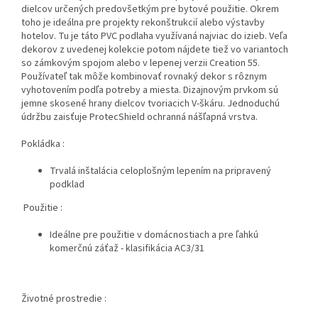
dielcov určených predovšetkým pre bytové použitie. Okrem
toho je ideálna pre projekty rekonštrukcií alebo výstavby
hotelov. Tu je táto PVC podlaha využívaná najviac do izieb. Veľa
dekorov z uvedenej kolekcie potom nájdete tiež vo variantoch
so zámkovým spojom alebo v lepenej verzii Creation 55.
Používateľ tak môže kombinovať rovnaký dekor s rôznym
vyhotovením podľa potreby a miesta. Dizajnovým prvkom sú
jemne skosené hrany dielcov tvoriacich V-škáru. Jednoduchú
údržbu zaisťuje ProtecShield ochranná nášľapná vrstva.
Pokládka :
Trvalá inštalácia celoplošným lepením na pripravený
podklad
Použitie :
Ideálne pre použitie v domácnostiach a pre ľahkú
komerčnú záťaž - klasifikácia AC3/31
Životné prostredie :