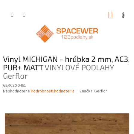
Prejsť
NÁKUP
na
obsah
KOŠÍK
Vinyl MICHIGAN - hrúbka 2 mm, AC3,
PUR+ MATT
VINYLOVÉ PODLAHY
Gerflor
GERC30 0461
Priemerné
Neohodnotené
Podrobnosti hodnotenia
Značka:
Gerflor
hodnotenie
produktu
je
0,0
z
5
hviezdičiek.