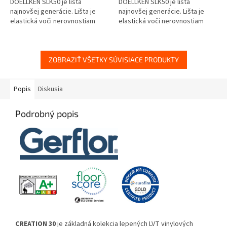
DOELLKEN SLK50 je lišta
DOELLKEN SLK50 je lišta
najnovšej generácie. Lišta je
najnovšej generácie. Lišta je
elastická voči nerovnostiam
elastická voči nerovnostiam
steny aj podlahy, zároveň je
steny aj podlahy, zároveň je
však spoľahlivo pevná a stála.
však spoľahlivo pevná a stála....
VODEODOLNÁ
ZOBRAZIŤ VŠETKY SÚVISIACE PRODUKTY
Popis
Diskusia
Podrobný popis
CREATION 30
je základná kolekcia lepených LVT vinylových