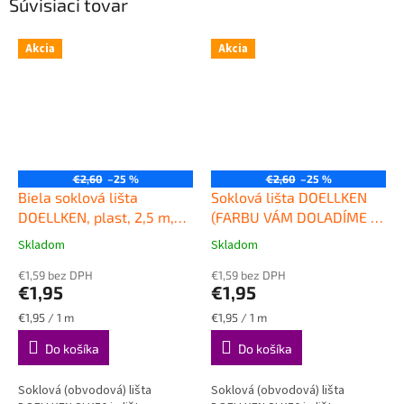
Súvisiaci tovar
Akcia
Akcia
€2,60
–25 %
€2,60
–25 %
Biela soklová lišta
Soklová lišta DOELLKEN
DOELLKEN, plast, 2,5 m,
(FARBU VÁM DOLADÍME K
výška 50 mm
Kvalitná
PODLAHE), plast, 2,5 m,
Skladom
Skladom
Priemerné
Priemerné
plastová soklová lišta
výška 50mm
Kvalitná
hodnotenie
hodnotenie
DOELLKEN SLK50
€1,59 bez DPH
plastová obvodová lišta
€1,59 bez DPH
produktu
produktu
€1,95
€1,95
DOELLKEN SLK50
je
je
5,0
4,5
Jednotková
Jednotková
€1,95 / 1 m
€1,95 / 1 m
z
z
cena:
cena:
Do košíka
Do košíka
5
5
hviezdičiek.
hviezdičiek.
Soklová (obvodová) lišta
Soklová (obvodová) lišta