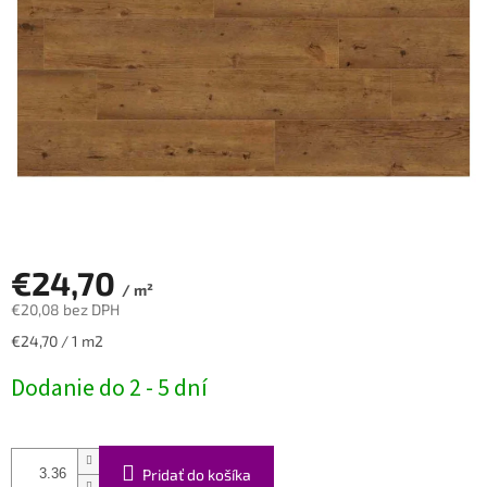
€24,70
/ m²
€20,08 bez DPH
Jednotková
€24,70 / 1 m2
cena:
Dodanie do 2 - 5 dní
Pridať do košíka