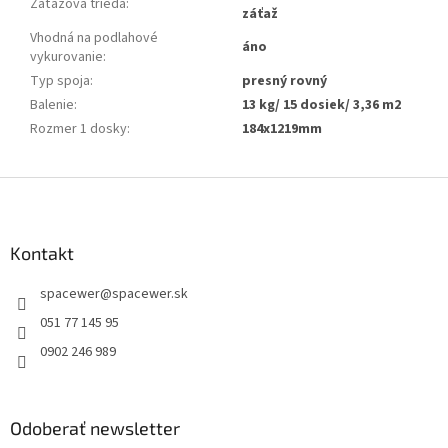
Záťažová trieda
:
záťaž
Vhodná na podlahové
áno
vykurovanie
:
Typ spoja
:
presný rovný
Balenie
:
13 kg/ 15 dosiek/ 3,36 m2
Rozmer 1 dosky
:
184x1219mm
Z
á
p
ä
Kontakt
t
spacewer
@
spacewer.sk
i
e
051 77 145 95
0902 246 989
Odoberať newsletter