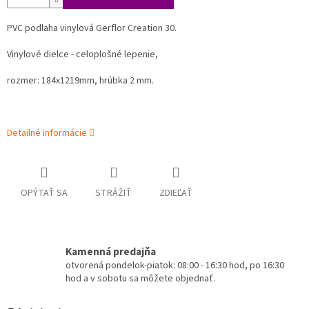
PVC podlaha vinylová Gerflor Creation 30.
Vinylové dielce - celoplošné lepenie,
rozmer: 184x1219mm, hrúbka 2 mm.
Detailné informácie
OPÝTAŤ SA
STRÁŽIŤ
ZDIEĽAŤ
Kamenná predajňa
otvorená pondelok-piatok: 08:00 - 16:30 hod, po 16:30
hod a v sobotu sa môžete objednať.