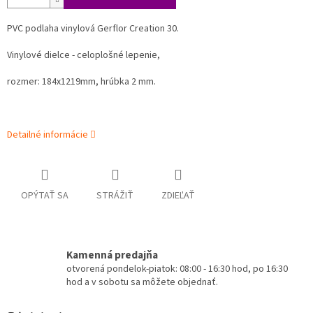
PVC podlaha vinylová Gerflor Creation 30.
Vinylové dielce - celoplošné lepenie,
rozmer: 184x1219mm, hrúbka 2 mm.
Detailné informácie
OPÝTAŤ SA
STRÁŽIŤ
ZDIEĽAŤ
Kamenná predajňa
otvorená pondelok-piatok: 08:00 - 16:30 hod, po 16:30
hod a v sobotu sa môžete objednať.