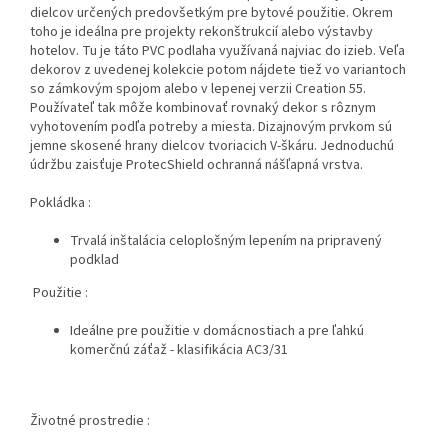
dielcov určených predovšetkým pre bytové použitie. Okrem
toho je ideálna pre projekty rekonštrukcií alebo výstavby
hotelov. Tu je táto PVC podlaha využívaná najviac do izieb. Veľa
dekorov z uvedenej kolekcie potom nájdete tiež vo variantoch
so zámkovým spojom alebo v lepenej verzii Creation 55.
Používateľ tak môže kombinovať rovnaký dekor s rôznym
vyhotovením podľa potreby a miesta. Dizajnovým prvkom sú
jemne skosené hrany dielcov tvoriacich V-škáru. Jednoduchú
údržbu zaisťuje ProtecShield ochranná nášľapná vrstva.
Pokládka :
Trvalá inštalácia celoplošným lepením na pripravený
podklad
Použitie :
Ideálne pre použitie v domácnostiach a pre ľahkú
komerčnú záťaž - klasifikácia AC3/31
Životné prostredie :