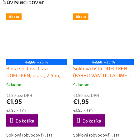
Súvisiaci tovar
Akcia
Akcia
€2,60
–25 %
€2,60
–25 %
Biela soklová lišta
Soklová lišta DOELLKEN
DOELLKEN, plast, 2,5 m,
(FARBU VÁM DOLADÍME K
výška 50 mm
Kvalitná
PODLAHE), plast, 2,5 m,
Skladom
Skladom
Priemerné
Priemerné
plastová soklová lišta
výška 50mm
Kvalitná
hodnotenie
hodnotenie
DOELLKEN SLK50
€1,59 bez DPH
plastová obvodová lišta
€1,59 bez DPH
produktu
produktu
€1,95
€1,95
DOELLKEN SLK50
je
je
5,0
4,5
Jednotková
Jednotková
€1,95 / 1 m
€1,95 / 1 m
z
z
cena:
cena:
Do košíka
Do košíka
5
5
hviezdičiek.
hviezdičiek.
Soklová (obvodová) lišta
Soklová (obvodová) lišta