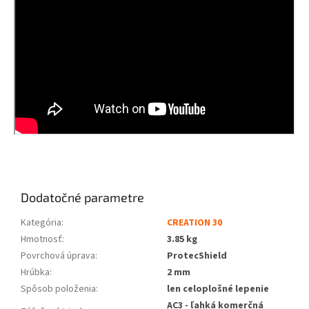
Dodatočné parametre
Kategória
:
CREATION 30
Hmotnosť
:
3.85 kg
Povrchová úprava
:
ProtecShield
Hrúbka
:
2 mm
Spôsob položenia
:
len celoplošné lepenie
AC3 - ľahká komerčná