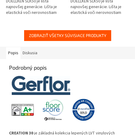
DOELLKEN SLK50 je lišta
DOELLKEN SLK50 je lišta
najnovšej generácie. Lišta je
najnovšej generácie. Lišta je
elastická voči nerovnostiam
elastická voči nerovnostiam
steny aj podlahy, zároveň je
steny aj podlahy, zároveň je
však spoľahlivo pevná a stála.
však spoľahlivo pevná a stála....
VODEODOLNÁ
ZOBRAZIŤ VŠETKY SÚVISIACE PRODUKTY
Popis
Diskusia
Podrobný popis
CREATION 30
je základná kolekcia lepených LVT vinylových