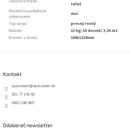
Záťažová trieda
:
záťaž
Vhodná na podlahové
áno
vykurovanie
:
Typ spoja
:
presný rovný
Balenie
:
13 kg/ 15 dosiek/ 3,36 m2
Rozmer 1 dosky
:
184x1219mm
Z
á
p
ä
Kontakt
t
spacewer
@
spacewer.sk
i
e
051 77 145 95
0902 246 989
Odoberať newsletter