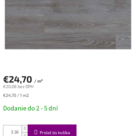
€24,70
/ m²
€20,08 bez DPH
Jednotková
€24,70 / 1 m2
cena:
Dodanie do 2 - 5 dní
Pridať do košíka