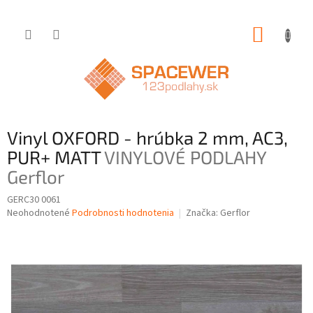
Prejsť
NÁKUP
na
obsah
KOŠÍK
Vinyl OXFORD - hrúbka 2 mm, AC3,
PUR+ MATT
VINYLOVÉ PODLAHY
Gerflor
GERC30 0061
Priemerné
Neohodnotené
Podrobnosti hodnotenia
Značka:
Gerflor
hodnotenie
produktu
je
0,0
z
5
hviezdičiek.