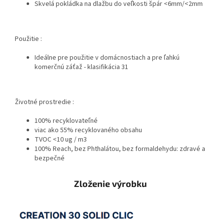
Skvelá pokládka na dlažbu do veľkosti špár <6mm/<2mm
Použitie :
Ideálne pre použitie v domácnostiach a pre ľahkú
komerčnú záťaž - klasifikácia 31
Životné prostredie :
100% recyklovateľné
viac ako 55% recyklovaného obsahu
TVOC <10 ug / m3
100% Reach, bez Phthalátou, bez formaldehydu: zdravé a
bezpečné
Zloženie výrobku