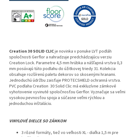
Creation 30 SOLID CLIC
je novinka v ponuke LVT podláh
spoločnosti Gerflor a nahradzuje predchádzajúcu verziu
Creation Lock. Parametre 4,5 mm hrúbka a nášľapná vrstva 0,3
mm posúvajú túto podlahu do úžitkovej triedy 31. Kolekcia
obsahuje rozšírenú paletu dekorov so skosenými hranami.
Jednoduchú údržbu zaisťuje PROTECSHIELD ochranná vrstva.
PVC podlaha Creation 30 Solid Clic má exkluzívne zámkové
vyhotovenie vyvinuté spoločnosťou Gerflor. Vyznačuje sa veľmi
vysokou pevnosťou spoja a súčasne veľmi rýchlou a
jednoduchou inštaláciu.
VINYLOVÉ DIELCE SO ZÁMKOM
3 rôzné formáty, tiež vo veľkosti XL - diaľka 1,5 m pre