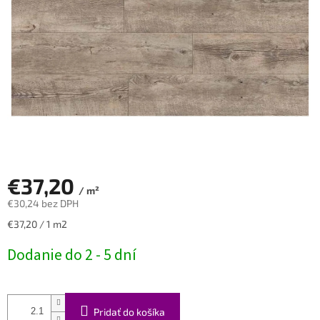
€37,20
/ m²
€30,24 bez DPH
Jednotková
€37,20 / 1 m2
cena:
Dodanie do 2 - 5 dní
Pridať do košíka