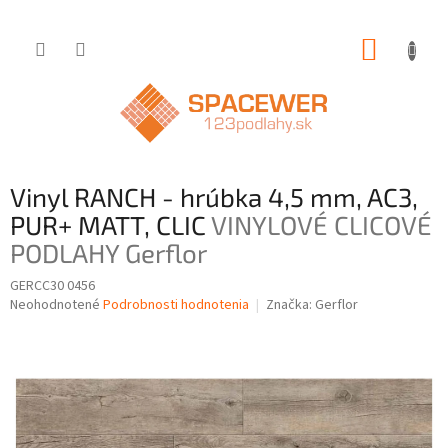
Prejsť
NÁKUP
na
obsah
KOŠÍK
Vinyl RANCH - hrúbka 4,5 mm, AC3,
PUR+ MATT, CLIC
VINYLOVÉ CLICOVÉ
PODLAHY Gerflor
GERCC30 0456
Priemerné
Neohodnotené
Podrobnosti hodnotenia
Značka:
Gerflor
hodnotenie
produktu
je
0,0
z
5
hviezdičiek.