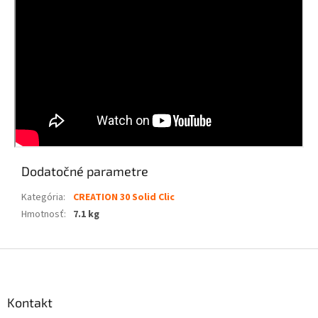
Dodatočné parametre
Kategória
:
CREATION 30 Solid Clic
Hmotnosť
:
7.1 kg
Z
á
p
ä
Kontakt
t