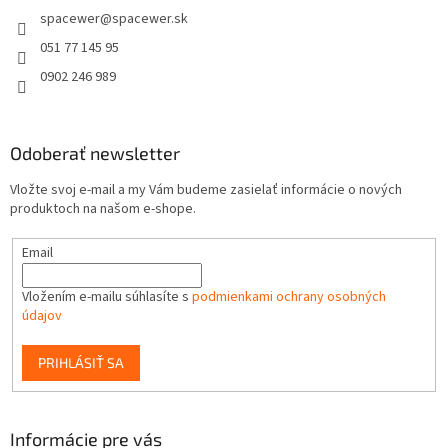
spacewer
@
spacewer.sk
i
e
051 77 145 95
0902 246 989
Odoberať newsletter
Vložte svoj e-mail a my Vám budeme zasielať informácie o nových
produktoch na našom e-shope.
Email
Vložením e-mailu súhlasíte s
podmienkami ochrany osobných
údajov
PRIHLÁSIŤ SA
Informácie pre vás