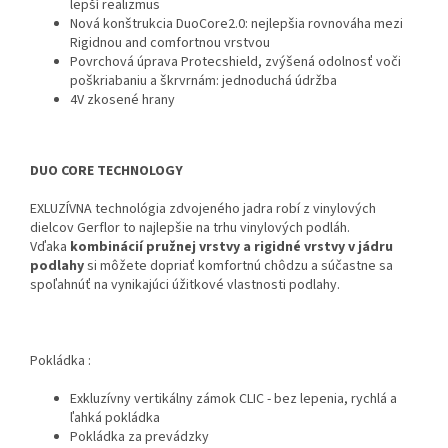
lepší realizmus
Nová konštrukcia DuoCore2.0: nejlepšia rovnováha mezi
Rigidnou and comfortnou vrstvou
Povrchová úprava Protecshield, zvýšená odolnosť voči
poškriabaniu a škrvrnám: jednoduchá údržba
4V zkosené hrany
DUO CORE TECHNOLOGY
EXLUZÍVNA technológia zdvojeného jadra robí z vinylových
dielcov Gerflor to najlepšie na trhu vinylových podláh.
Vďaka
kombinácií pružnej vrstvy a rigidné vrstvy v jádru
podlahy
si môžete dopriať komfortnú chôdzu a súčastne sa
spoľahnúť na vynikajúci úžitkové vlastnosti podlahy.
Pokládka :
Exkluzívny vertikálny zámok CLIC - bez lepenia, rychlá a
ľahká pokládka
Pokládka za prevádzky