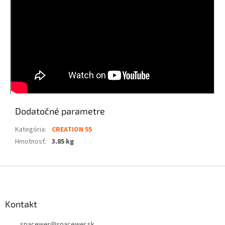
Dodatočné parametre
Kategória
:
CREATION 55
Hmotnosť
:
3.85 kg
Z
á
p
ä
Kontakt
t
spacewer
@
spacewer.sk