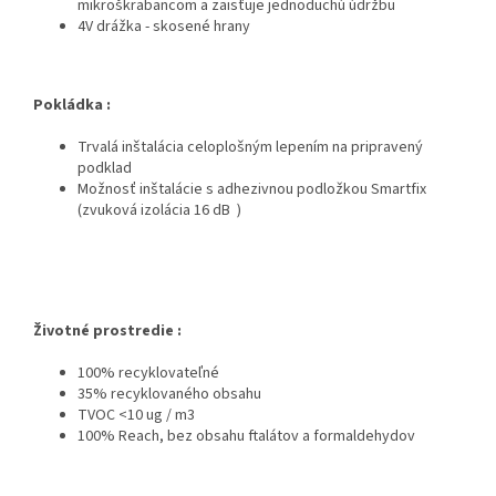
mikroškrabancom a zaisťuje jednoduchú údržbu
4V drážka - skosené hrany
Pokládka :
Trvalá inštalácia celoplošným lepením na pripravený
podklad
Možnosť inštalácie s adhezivnou podložkou Smartfix
(zvuková izolácia 16 dB )
Životné prostredie :
100% recyklovateľné
35% recyklovaného obsahu
TVOC <10 ug / m3
100% Reach, bez obsahu ftalátov a formaldehydov