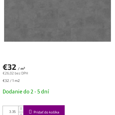
€32
/ m²
€26,02 bez DPH
Jednotková
€32 / 1 m2
cena:
Dodanie do 2 - 5 dní
Pridať do košíka