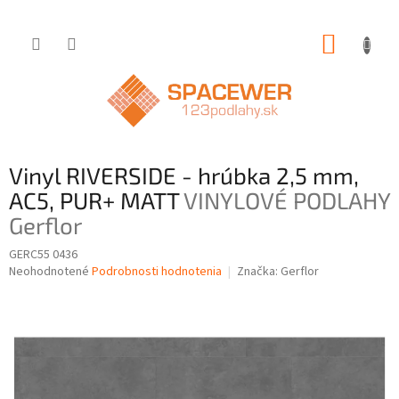
Prejsť
NÁKUP
na
obsah
KOŠÍK
Vinyl RIVERSIDE - hrúbka 2,5 mm,
AC5, PUR+ MATT
VINYLOVÉ PODLAHY
Gerflor
GERC55 0436
Priemerné
Neohodnotené
Podrobnosti hodnotenia
Značka:
Gerflor
hodnotenie
produktu
je
0,0
z
5
hviezdičiek.