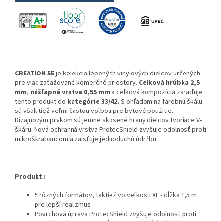
CREATION 55
je kolekcia lepených vinylových dielcov určených
pre viac zaťažované komerčné priestory.
Celková hrúbka 2,5
mm
,
nášľapná vrstva 0,55 mm
a celková kompozícia zaraďuje
tento produkt do
kategórie 33/42.
S ohľadom na farebnú škálu
sú však tiež veľmi častou voľbou pre bytové použitie.
Dizajnovým prvkom sú jemne skosené hrany dielcov tvoriace V-
škáru. Nová ochranná vrstva ProtecShield zvyšuje odolnosť proti
mikroškrabancom a zaisťuje jednoduchú údržbu.
Produkt :
5 rôzných formátov, taktiež vo veľkosti XL - dĺžka 1,5 m
pre lepší realizmus
Povrchová úprava ProtecShield zvyšuje odolnosť proti