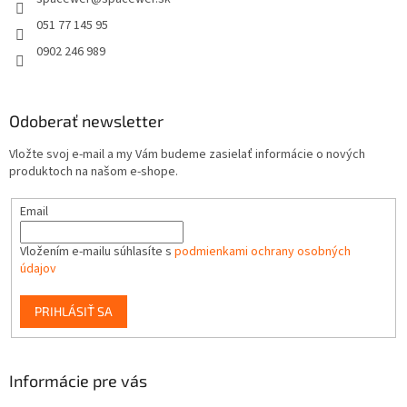
i
e
051 77 145 95
0902 246 989
Odoberať newsletter
Vložte svoj e-mail a my Vám budeme zasielať informácie o nových
produktoch na našom e-shope.
Email
Vložením e-mailu súhlasíte s
podmienkami ochrany osobných
údajov
PRIHLÁSIŤ SA
Informácie pre vás