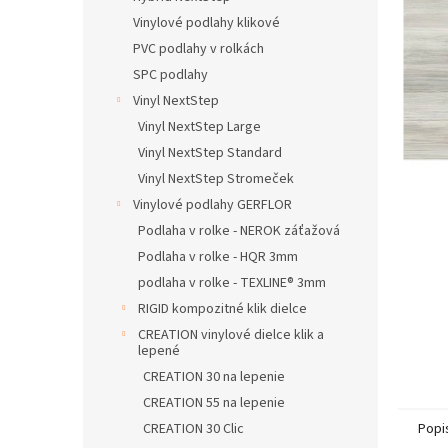
hviezdič
Vinylové podlahy klikové
PVC podlahy v rolkách
SPC podlahy
Vinyl NextStep
Vinyl NextStep Large
Vinyl NextStep Standard
Vinyl NextStep Stromeček
Vinylové podlahy GERFLOR
Podlaha v rolke - NEROK záťažová
Podlaha v rolke - HQR 3mm
podlaha v rolke - TEXLINE® 3mm
RIGID kompozitné klik dielce
CREATION vinylové dielce klik a
lepené
CREATION 30 na lepenie
CREATION 55 na lepenie
CREATION 30 Clic
Popi