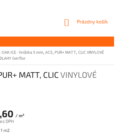
NÁKUPNÝ
Prázdny košík
KOŠÍK
E OAK ICE - hrúbka 5 mm, AC5, PUR+ MATT, CLIC
VINYLOVÉ
DLAHY Gerflor
 PUR+ MATT, CLIC
VINYLOVÉ
,60
/ m²
bez DPH
ová
 1 m2