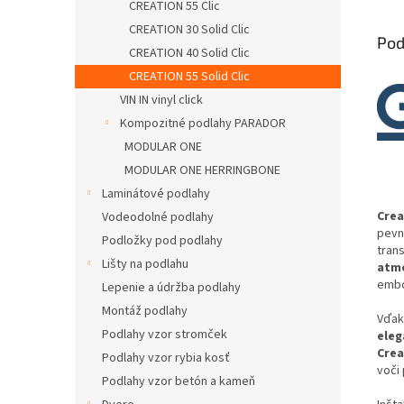
CREATION 55 Clic
CREATION 30 Solid Clic
Pod
CREATION 40 Solid Clic
CREATION 55 Solid Clic
VIN IN vinyl click
Kompozitné podlahy PARADOR
MODULAR ONE
MODULAR ONE HERRINGBONE
Laminátové podlahy
Crea
Vodeodolné podlahy
pevn
Podložky pod podlahy
tran
Lišty na podlahu
atm
embo
Lepenie a údržba podlahy
Montáž podlahy
Vďa
Podlahy vzor stromček
eleg
Crea
Podlahy vzor rybia kosť
voči
Podlahy vzor betón a kameň