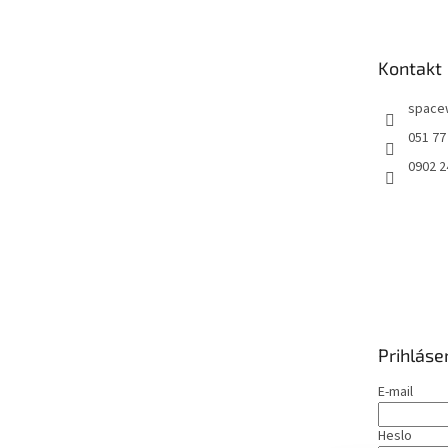
p
ä
t
Kontakt
i
e
space
051 77
0902 2
Prihláse
E-mail
Heslo