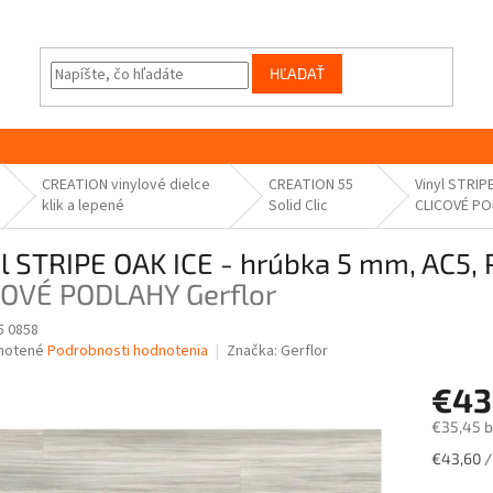
HĽADAŤ
CREATION vinylové dielce
CREATION 55
Vinyl STRIP
klik a lepené
Solid Clic
CLICOVÉ PO
l STRIPE OAK ICE - hrúbka 5 mm, AC5,
COVÉ PODLAHY Gerflor
 0858
né
notené
Podrobnosti hodnotenia
Značka:
Gerflor
nie
€43
u
€35,45 
Jednotk
€43,60 /
cena: