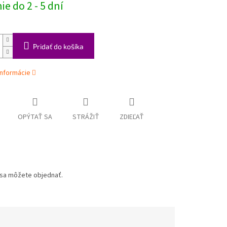
e do 2 - 5 dní
Pridať do košíka
informácie
OPÝTAŤ SA
STRÁŽIŤ
ZDIEĽAŤ
u sa môžete objednať.