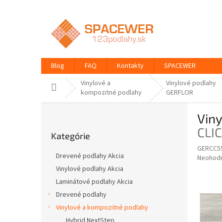
Prejsť
na
obsah
Blog
FAQ
Kontakty
SPACEWER
Vinylové a
Vinylové podlahy
Domov
kompozitné podlahy
GERFLOR
B
Viny
o
Preskočiť
č
CLI
Kategórie
kategórie
n
GERCC55
ý
Drevené podlahy Akcia
Priemer
Neohod
p
hodnote
Vinylové podlahy Akcia
a
produkt
Laminátové podlahy Akcia
n
je
e
Drevené podlahy
0,0
z
l
Vinylové a kompozitné podlahy
5
Hybrid NextStep