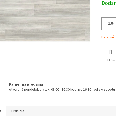
iek.
Dodani
Detailné 
TLAČ
Kamenná predajňa
otvorená pondelok-piatok: 08:00 - 16:30 hod, po 16:30 hod a v sobot
s
Diskusia