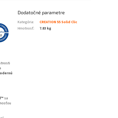
Dodatočné parametre
Kategória
:
CREATION 55 Solid Clic
Hmotnosť
:
7.83 kg
stnosti
a
odernú
d™
sa
lnosťou