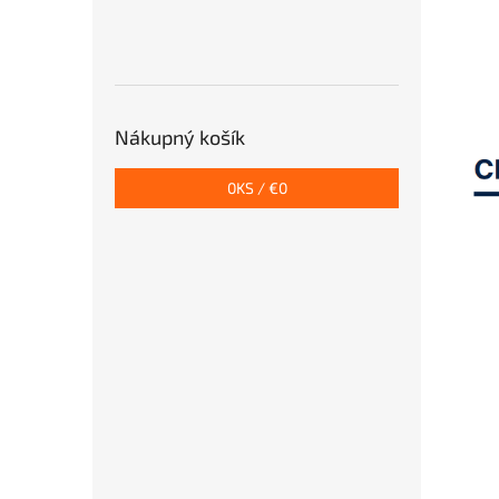
Nákupný košík
0
KS /
€0