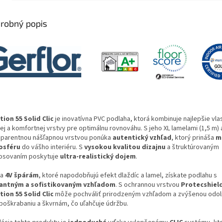
robný popis
tion 55 Solid Clic
je inovatívna PVC podlaha, ktorá kombinuje najlepšie vla
ej a komfortnej vrstvy pre optimálnu rovnováhu. S jeho XL lamelami (1,5 m) 
sparentnou nášľapnou vrstvou ponúka
autentický vzhľad
, ktorý prináša
m
osféru
do vášho interiéru. S
vysokou kvalitou dizajnu
a štruktúrovaným
sovaním poskytuje
ultra-realistický dojem
.
ka
4V špárám
, ktoré napodobňujú efekt dlaždíc a lamel, získate podlahu s
antným a sofistikovaným vzhľadom
. S ochrannou vrstvou
Protecshiel
tion 55 Solid Clic
môže pochváliť prirodzeným vzhľadom a zvýšenou odo
 poškrabaniu a škvrnám, čo uľahčuje údržbu.