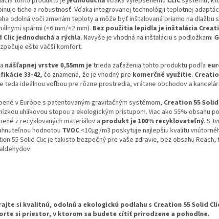
lácia tohto produktu je
jednoduchá
vďaka vylepšenému
CLIC
systému, kt
inuje ticho a robustnosť. Vďaka integrovanej technológii teplotnej adaptác
aha odolná voči zmenám teploty a môže byť inštalovaná priamo na dlažbu s
málnymi spármi (<6 mm/<2 mm).
Bez použitia lepidla je inštalácia Creat
d Clic jednoduchá a rýchla
. Navyše je vhodná na inštaláciu s podložkami
G
zpečuje ešte väčší komfort.
ka
nášľapnej vrstve 0,55mm je
trieda zaťaženia tohto produktu podľa
eur
ifikácie 33-42
, čo znamená, že je vhodný pre
komerčné využitie
.
Creatio
e teda ideálnou voľbou pre rôzne prostredia, vrátane obchodov a kancelári
bené v Európe s patentovaným gravitačným systémom,
Creation 55 Solid 
 nízkou uhlíkovou stopou a ekologickým prístupom. Viac ako 55% obsahu po
bené z recyklovaných materiálov a
produkt je 100% recyklovateľný
. S t
ahnuteľnou hodnotou
TVOC
<10µg/m3 poskytuje najlepšiu kvalitu vnútorné
ion 55 Solid Clic je takisto bezpečný pre vaše zdravie, bez obsahu Reach, f
aldehydov.
ajte si kvalitnú, odolnú a ekologickú podlahu s Creation 55 Solid Cli
orte si priestor, v ktorom sa budete cítiť prirodzene a pohodlne.