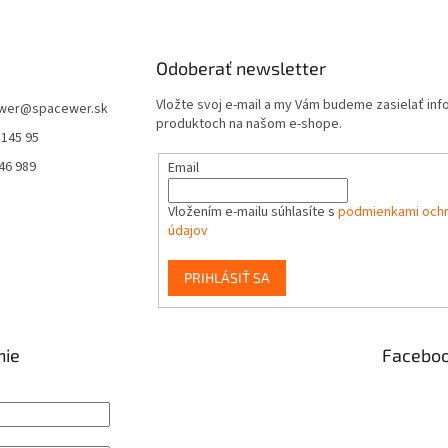
Odoberať newsletter
Vložte svoj e-mail a my Vám budeme zasielať in
wer
@
spacewer.sk
produktoch na našom e-shope.
 145 95
46 989
Email
Vložením e-mailu súhlasíte s
podmienkami och
údajov
PRIHLÁSIŤ SA
nie
Facebo