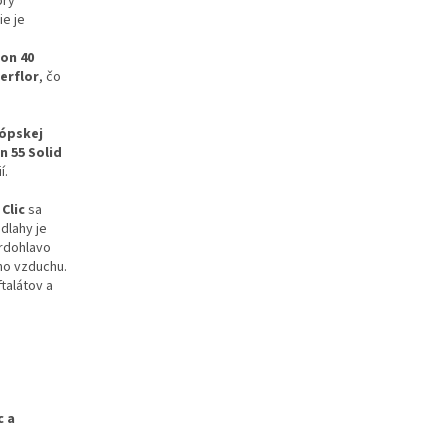
orý
ie je
ion 40
erflor
, čo
ópskej
n 55 Solid
í.
Clic
sa
dlahy je
vrdohlavo
ho vzduchu.
talátov a
c a