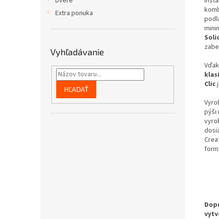
Inšta
Dvere
komb
Extra ponuka
podl
mini
Soli
zabe
Vyhľadávanie
Vďa
klas
Clic
j
HĽADAŤ
Vyro
pýši
vyro
dosi
Creat
form
Dopr
vytv